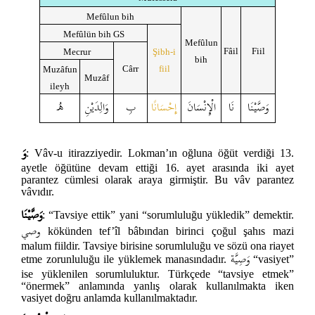
Mefûlun bih
Mefûlün bih GS
Mefûlun
Fâil
Fiil
Mecrur
Şibh-i
bih
Cârr
fiil
Muzâfun
Muzâf
ileyh
وَصَّيْنَا
نَا
الْإِنْسَانَ
إِحْسَانًا
بِ
وَالِدَيْنِ
هُ
وَ
: Vâv-u itirazziyedir. Lokman’ın oğluna öğüt verdiği 13.
ayetle öğütüne devam ettiği 16. ayet arasında iki ayet
parantez cümlesi olarak araya girmiştir. Bu vâv parantez
vâvıdır.
وَصَّيْنَا
: “Tavsiye ettik” yani “sorumluluğu yükledik” demektir.
وصي
kökünden tef’îl bâbından birinci çoğul şahıs mazi
malum fiildir. Tavsiye birisine sorumluluğu ve sözü ona riayet
وَصِيَّة
etme zorunluluğu ile yüklemek manasındadır.
“vasiyet”
ise yüklenilen sorumluluktur. Türkçede “tavsiye etmek”
“önermek” anlamında yanlış olarak kullanılmakta iken
vasiyet doğru anlamda kullanılmaktadır.