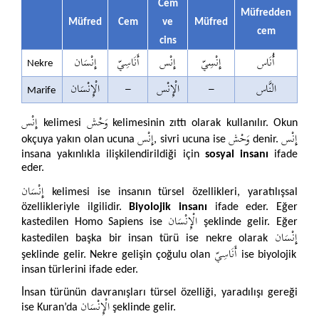
Cem
Müfredden
Müfred
Cem
ve
Müfred
cem
cins
أُنَاس
إِنْسِيّ
إِنْس
أَنَاسِيّ
إِنْسَان
Nekre
الْإِنْسَان
-
الْإِنْس
-
النَّاس
Marife
وَحْش
إِنْس
kelimesi
kelimesinin zıttı olarak kullanılır. Okun
إِنْس
وَحْش
إِنْس
okçuya yakın olan ucuna
, sivri ucuna ise
denir.
insana yakınlıkla ilişkilendirildiği için
sosyal insanı
ifade
eder.
إِنْسَان
kelimesi ise insanın türsel özellikleri, yaratılışsal
özellikleriyle ilgilidir.
Biyolojik insanı
ifade eder. Eğer
الْإِنْسَان
kastedilen Homo Sapiens ise
şeklinde gelir. Eğer
إِنْسَان
kastedilen başka bir insan türü ise nekre olarak
أَنَاسِيّ
şeklinde gelir. Nekre gelişin çoğulu olan
ise biyolojik
insan türlerini ifade eder.
İnsan türünün davranışları türsel özelliği, yaradılışı gereği
الْإِنْسَان
ise Kuran’da
şeklinde gelir.