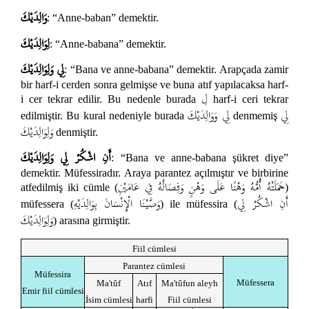
وَالِدَيْكَ
: “Anne-baban” demektir.
لِوَالِدَيْكَ
: “Anne-babana” demektir.
لِي وَلِوَالِدَيْكَ
: “Bana ve anne-babana” demektir. Arapçada zamir
bir harf-i cerden sonra gelmişse ve buna atıf yapılacaksa harf-
لِ
i cer tekrar edilir. Bu nedenle burada
harf-i ceri tekrar
لِي
لِي وَوَالِدَيْكَ
edilmiştir. Bu kural nedeniyle burada
denmemiş
وَلِوَالِدَيْكَ
denmiştir.
أَنِ اشْكُرْ لِي وَلِوَالِدَيْكَ
: “Bana ve anne-babana şükret diye”
demektir. Müfessiradır. Araya parantez açılmıştır ve birbirine
حَمَلَتْهُ أُمُّهُ وَهْنًا عَلَى وَهْنٍ وَفِصَالُهُ فِي عَامَيْنِ
atfedilmiş iki cümle (
)
أَنِ اشْكُرْ لِي
وَصَّيْنَا الْإِنْسَانَ بِوَالِدَيْهِ
müfessera (
) ile müfessira (
وَلِوَالِدَيْكَ
) arasına girmiştir.
Fiil cümlesi
Parantez cümlesi
Müfessira
Müfessera
Ma'tûf
Atıf
Ma'tûfun aleyh
Emir fiil cümlesi
İsim cümlesi
harfi
Fiil cümlesi