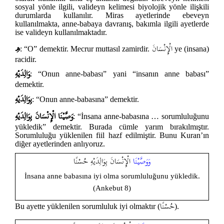
sosyal yönle ilgili, valideyn kelimesi biyolojik yönle ilişkili
durumlarda kullanılır. Miras ayetlerinde ebeveyn
kullanılmakta, anne-babaya davranış, bakımla ilgili ayetlerde
ise valideyn kullanılmaktadır.
الْإِنْسَانَ
هِ
: “O” demektir. Mecrur muttasıl zamirdir.
ye (insana)
racidir.
وَالِدَيْهِ
: “Onun anne-babası” yani “insanın anne babası”
demektir.
بِوَالِدَيْهِ
: “Onun anne-babasına” demektir.
وَصَّيْنَا الْإِنْسَانَ بِوَالِدَيْهِ
: “İnsana anne-babasına … sorumluluğunu
yükledik” demektir. Burada cümle yarım bırakılmıştır.
Sorumluluğu yüklenilen fiil hazf edilmiştir. Bunu Kuran’ın
diğer ayetlerinden anlıyoruz.
وَوَصَّيْنَا
الْإِنْسَانَ بِوَالِدَيْهِ حُسْنًا
İnsana anne babasına iyi olma sorumluluğunu yükledik.
(Ankebut 8)
حُسْنًا
Bu ayette yüklenilen sorumluluk iyi olmaktır (
).