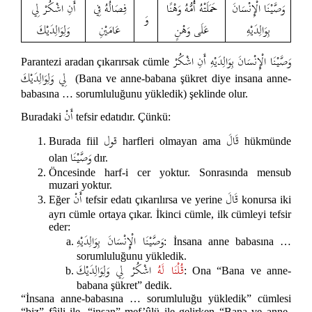
وَصَّيْنَا الْإِنْسَانَ
حَمَلَتْهُ أُمُّهُ وَهْنًا
فِصَالُهُ فِي
أَنِ اشْكُرْ لِي
وَ
بِوَالِدَيْهِ
عَلَى وَهْنٍ
عَامَيْنِ
وَلِوَالِدَيْكَ
وَصَّيْنَا الْإِنْسَانَ بِوَالِدَيْهِ أَنِ اشْكُرْ
Parantezi aradan çıkarırsak cümle
لِي وَلِوَالِدَيْكَ
(Bana ve anne-babana şükret diye insana anne-
babasına … sorumluluğunu yükledik) şeklinde olur.
أَنْ
Buradaki
tefsir edatıdır. Çünkü:
قَالَ
قول
Burada fiil
harfleri olmayan ama
hükmünde
وَصَّيْنَا
olan
dır.
Öncesinde harf-i cer yoktur. Sonrasında mensub
muzari yoktur.
قَالَ
أَنْ
Eğer
tefsir edatı çıkarılırsa ve yerine
konursa iki
ayrı cümle ortaya çıkar. İkinci cümle, ilk cümleyi tefsir
eder:
وَصَّيْنَا الْإِنْسَانَ بِوَالِدَيْهِ
: İnsana anne babasına …
sorumluluğunu yükledik.
قُلْنَا لَهُ
اشْكُرْ لِي وَلِوَالِدَيْكَ
: Ona “Bana ve anne-
babana şükret” dedik.
“İnsana anne-babasına … sorumluluğu yükledik” cümlesi
“biz” fâili ile, “insan” mef’ûlü ile gelirken “Bana ve anne-