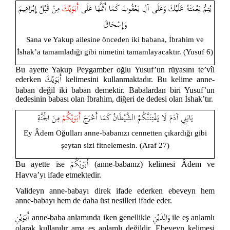
يُتِمُّ نِعْمَتَهُ عَلَيْكَ وَعَلَى آلِ يَعْقُوبَ كَمَا أَتَمَّهَا عَلَى
أَبَوَيْكَ
مِنْ قَبْلُ إِبْرَاهِيمَ
وَإِسْحَاقَ
Sana ve Yakup ailesine önceden iki babana, İbrahim ve
İshak’a tamamladığı gibi nimetini tamamlayacaktır. (Yusuf 6)
Bu ayette Yakup Peygamber oğlu Yusuf’un rüyasını te’vîl
أَبَوَيْكَ
ederken
kelimesini kullanmaktadır. Bu kelime anne-
baban değil iki baban demektir. Babalardan biri Yusuf’un
dedesinin babası olan İbrahim, diğeri de dedesi olan İshak’tır.
يَابَنِي آدَمَ لَا يَفْتِنَنَّكُمُ الشَّيْطَانُ كَمَا أَخْرَجَ
أَبَوَيْكُمْ
مِنَ الْجَنَّةِ
Ey Âdem Oğulları anne-babanızı cennetten çıkardığı gibi
şeytan sizi fitnelemesin. (Araf 27)
أَبَوَيْكُمْ
Bu ayette ise
(anne-babanız) kelimesi Âdem ve
Havva’yı ifade etmektedir.
Valideyn anne-babayı direk ifade ederken ebeveyn hem
anne-babayı hem de daha üst nesilleri ifade eder.
وَالِدَيْنِ
أَبَوَيْنِ
anne-baba anlamında iken genellikle
ile eş anlamlı
olarak kullanılır ama eş anlamlı değildir. Ebeveyn kelimesi