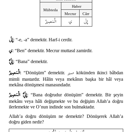
Haber
Mübteda
Mecrur
Cârr
إِلَى
ي
الْمَصِيرُ
إِلَى
: “-e, -a” demektir. Harf-i cerdir.
ي
: “Ben” demektir. Mecrur muttasıl zamirdir.
إِلَيَّ
: “Bana” demektir.
صير
الْمَصِيرُ
: “Dönüşüm” demektir.
kökünden ikinci bâbdan
mimli mastardır. Hâlin veya mekânın başka bir hâl veya
mekâna dönüşmesi manasındadır.
إِلَيَّ الْمَصِيرُ
: “Bana doğrudur dönüşüm” demektir. Bir şeyin
mekânı veya hâli değişmekte ve bu değişim Allah’a doğru
ilerlemekte ve O’nun indinde son bulmaktadır.
Allah’a doğru dönüşüm ne demektir? Dönüşerek Allah’a
doğru giden nedir?