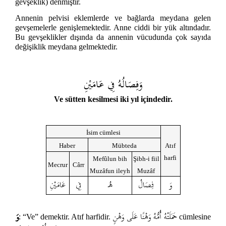
gevşeklik) denmiştir.
Annenin pelvisi eklemlerde ve bağlarda meydana gelen
gevşemelerle genişlemektedir. Anne ciddi bir yük altındadır.
Bu gevşeklikler dışında da annenin vücudunda çok sayıda
değişiklik meydana gelmektedir.
وَفِصَالُهُ فِي عَامَيْنِ
Ve sütten kesilmesi iki yıl içindedir.
İsim cümlesi
Haber
Mübteda
Atıf
harfi
Mefûlun bih
Şibh-i fiil
Mecrur
Cârr
Muzâfun ileyh
Muzâf
وَ
فِصَالُ
هُ
فِي
عَامَيْنِ
حَمَلَتْهُ أُمُّهُ وَهْنًا عَلَى وَهْنٍ
وَ
: “Ve” demektir. Atıf harfidir.
cümlesine