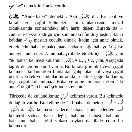
بِ
: “-e” demektir. Harf-i cerdir.
وَالِدَيْنِ
وَالِدَيْ
: “Anne-baba” demektir. Aslı
dir. Eril ikil ve
kurallı eril çoğul kelimeler isim tamlamasında muzaf
هُ
olduklarında sonlarındaki nûn harfi düşer. Burada da
zamirine muzaf olduğu için sonundaki nûn düşmüştür. İkinci
وِلَادَة
babdan
mastarı çocuğu olmak (kadın için anne olmak,
وَالِدَة
وَالِد
erkek için baba olmak) manasındadır.
babayı
ise
وَالِدَيْنِ
anneyi ifade eder. Anne-babayı ifade etmek için
yani
وَالِد
وَالِدَة
وَالِدَيْنِ
“iki baba” kelimesi kullanılır.
=
+
’dir. Arapçada
tağlib denen bir kural vardır. Bu kurala göre ikil veya çoğul
kelimeler kullanılırken bunlardan galip olan ikil veya çoğul
getirilir. Erkek ve kadınlar bir arada ise erkek çoğul kullanılır,
dişil çoğul kullanılmaz. Baba ve anne bir arada iken “iki
anne” değil “iki baba” şeklinde söylenir.
أَبَوَيْنِ
Türkçede de kullandığımız
kelimesi vardır. Bu kelimede
أَب
أُم
de tağlib vardır. Bu kelime de “iki baba” demektir.
=
+
أَب
وَالِد
أَبَوَيْنِ
’dir.
kelimesi sadece babayı ifade ederken
kelimesi sadece baba değil, babanın babası, babanın
babasının babası gibi yukarı soyları da ifade eden bir
kelimedir.