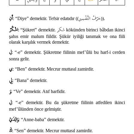
حَرْفُ التَّفْسِيرِ
أَنِ
: “Diye” demektir. Tefsir edatıdır ((
)).
شكر
اشْكُرْ
: “Şükret” demektir.
kökünden birinci bâbdan ikinci
şahıs emir malum fiildir. Şükür iyiliği tanımak ve ona fiili
olarak karşılık vermek demektir.
لِ
: “-e” demektir. Şükretme fiilinin mef’ûlü bu harf-i cerden
sonra gelir.
ي
: “Ben” demektir. Mecrur muttasıl zamirdir.
لِي
: “Bana” demektir.
وَ
: “Ve” demektir. Atıf harfidir.
لِ
: “-e” demektir. Bu da şükretme fiilinin atfedilen ikinci
mef’ûlünden önce gelmiştir.
وَالِدَيْ
: “Anne-baba” demektir.
كَ
: “Sen” demektir. Mecrur muttasıl zamirdir.