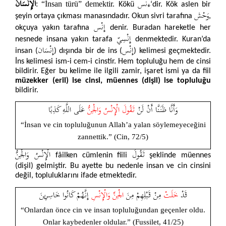
ءنس
الْإِنْسَانَ
: “İnsan türü” demektir.
Kökü
‘dir. Kök aslen bir
وَحْش
şeyin ortaya çıkması manasındadır. Okun sivri tarafına
,
إِنْس
okçuya yakın tarafına
denir.
Buradan hareketle her
إِنْسِيّ
nesnede insana yakın tarafa
denmektedir. Kuran’da
إِنْس
إِنْسَان
insan (
) dışında bir de ins (
) kelimesi geçmektedir.
İns kelimesi ism-i cem-i cinstir. Hem topluluğu hem de cinsi
bildirir. Eğer bu kelime ile ilgili zamir, işaret ismi ya da fiil
müzekker (eril) ise cinsi, müennes (dişil) ise topluluğu
bildirir.
وَأَنَّا ظَنَنَّا أَنْ لَنْ
تَقُولَ الْإِنْسُ وَالْجِنُّ
عَلَى اللَّهِ كَذِبًا
“İnsan ve cin topluluğunun Allah’a yalan söylemeyeceğini
zannettik.” (Cin, 72/5)
تَقُولَ
الْإِنْسُ وَالْجِنُّ
fâilken
cümlenin
fiili
şeklinde müennes
(dişil) gelmiştir. Bu ayette bu nedenle insan ve cin cinsini
değil, topluluklarını ifade etmektedir.
قَدْ
خَلَتْ
مِنْ قَبْلِهِمْ مِنَ
الْجِنِّ وَالْإِنْسِ
إِنَّـهُمْ كَانُوا خَاسِرِينَ
“Onlardan önce cin ve insan topluluğundan geçenler oldu.
Onlar kaybedenler oldular.” (Fussilet, 41/25)