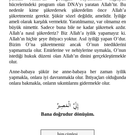
hücrelerindeki program olan DNA’yı yaratan Allah’tır. Bu
nedenle kime şükredersek şükredelim önce Allah’a
şükretmemiz gerekir. Şükür sözel değildir, amelidir. İyiliğe
ameli olarak karşılık vermektir. Yaratılmamız, var olmamız en
büyük nimettir. Sadece buna bile ne kadar şükretsek azdır.
Allah’a nasıl şükrederiz? Biz Allah’a iyilik yapamayız ki.
Allah’ın hiçbir şeye ihtiyacı yoktur. Asıl iyiliği yapan O’dur.
Bizim O’na şükretmemiz ancak O’nun istediklerini
yapmamızla olur. Emirlerine ve nehiylerine uymakla, O’nun
istediği hukuk düzeni olan Allah’ın dinini gerçekleştirmekle
olur.
Anne-babaya şükür ise anne-babaya her zaman iyilik
yapmakla, onlara iyi davranmakla olur. İhtiyaçları olduğunda
onlara bakmakla, onların sıkıntılarını gidermekle olur.
إِلَيَّ الْمَصِيرُ
Bana doğrudur dönüşüm.
İsim cümlesi