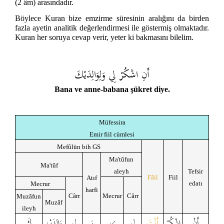
(2 âm) arasındadır.
Böylece Kuran bize emzirme süresinin aralığını da birden
fazla ayetin analitik değerlendirmesi ile göstermiş olmaktadır.
Kuran her soruya cevap verir, yeter ki bakmasını bilelim.
أَنِ اشْكُرْ لِي وَلِوَالِدَيْكَ
Bana ve anne-babana şükret diye.
Müfessira
Emir fiil cümlesi
Mefûlün bih GS
Ma'tûfun
Ma'tûf
aleyh
Tefsir
Fâil
Fiil
Atıf
edatı
Mecrur
harfi
Cârr
Mecrur
Cârr
Muzâfun
Muzâf
ileyh
أَنْ
اشْكُرْ
أَنْتَ
لِ
ي
وَ
لِ
وَالِدَيْنِ
كَ