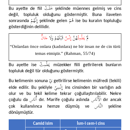
خَلَتْ
Bu ayette de fiil
şeklinde müennes gelmiş ve cins
değil, topluluk olduğunu göstermiştir. Buna ilaveten
هُمْ
إِنَّـهُمْ
sonrasında
şeklinde gelen
ise bu kuralın topluluğu
gösterdiğinin delilidir.
لَمْ
يَطْمِثْ
هُنَّ
إِنْسٌ
قَبْلَهُمْ وَلَا
جَانٌّ
“Onlardan önce onlara (kadınlara) ne bir insan ne de cin türü
temas etmiştir.” (Rahman, 55/74)
يَطْمِثْ
Bu ayette ise
müzekker fiili getirilerek bunların
topluluk değil tür olduğunu göstermiştir.
يّ
Bu kelimenin sonuna
getirilirse kelimenin müfredi (tekili)
إِنْسِيّ
elde edilir. Bu şekliyle
ins cinsinden bir varlığın adı
olur ve bu tekil kelime tekrar çoğullaştırılabilir. Nekre
الْأُنَاس
أُنَاس
çoğulu da
dır. Marife çoğulu aslında
dır ancak
النَّاس
çok kullanılınca hemze düşmüş ve
şekline
dönüşmüştür.
Camid isim
İsm-i cem-i cins