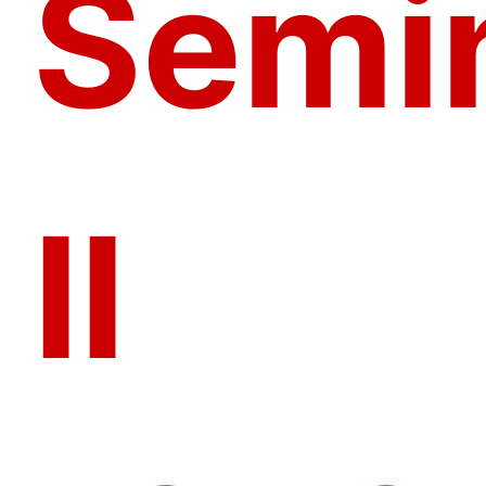
Semin
II