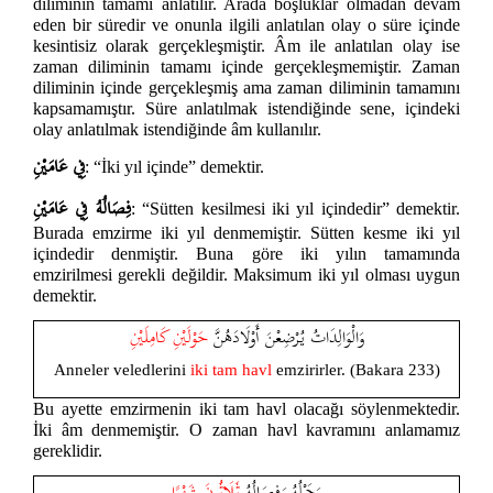
diliminin tamamı anlatılır. Arada boşluklar olmadan devam
eden bir süredir ve onunla ilgili anlatılan olay o süre içinde
kesintisiz olarak gerçekleşmiştir. Âm ile anlatılan olay ise
zaman diliminin tamamı içinde gerçekleşmemiştir. Zaman
diliminin içinde gerçekleşmiş ama zaman diliminin tamamını
kapsamamıştır. Süre anlatılmak istendiğinde sene, içindeki
olay anlatılmak istendiğinde âm kullanılır.
فِي عَامَيْنِ
: “İki yıl içinde” demektir.
فِصَالُهُ فِي عَامَيْنِ
: “Sütten kesilmesi iki yıl içindedir” demektir.
Burada emzirme iki yıl denmemiştir. Sütten kesme iki yıl
içindedir denmiştir. Buna göre iki yılın tamamında
emzirilmesi gerekli değildir. Maksimum iki yıl olması uygun
demektir.
وَالْوَالِدَاتُ يُرْضِعْنَ أَوْلَادَهُنَّ
حَوْلَيْنِ
كَامِلَيْنِ
Anneler veledlerini
iki tam havl
emzirirler. (Bakara 233)
Bu ayette emzirmenin iki tam havl olacağı söylenmektedir.
İki âm denmemiştir. O zaman havl kavramını anlamamız
gereklidir.