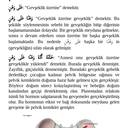
عَلَى وَهْنٍ
: “Gevşeklik üzerine” demektir.
وَهْنًا عَلَى وَهْنٍ
: “Gevşeklik üzerine gevşeklik” demektir. Bu
şekilde söylenmesinin sebebi bir gevşekliğin bitip diğerinin
başlamamasından dolayıdır. Bir gevşeklik meydana gelmekte,
sonra o devam ederken onun üzerine bir başka gevşeklik
وَهْنًا
عَلَى وَهْنٍ
başlamaktadır. Bu nedenle
başka bir
in
(gevşekliğin) sıfatı olarak gelmiştir.
حَمَلَتْهُ أُمُّهُ وَهْنًا عَلَى وَهْنٍ
: “Annesi onu gevşeklik üzerine
gevşeklikle yüklendi” demektir. Burada gevşeklik denmiştir.
Zayıflık, güçsüzlük denmemiştir. Buradaki gevşeklik gebelik
ilerledikçe çocuğun kadının pelvik bölgesine sığması ve
pelvik kemiklerin doğuma hazır hale gelmesi için gerçekleşir.
Böylece doğum süreci kolaylaştırılmış ve bebeğin doğum
kanalından geçişi desteklenmiş olur. Plasentadan relaksin
isimli bir hormon salgılanarak bu gevşemeler gerçekleştirilmiş
olur. Bu hormonun etkisi ve bağ dokusunda meydana gelen
gevşeme ile pelvik kemikler genişler.