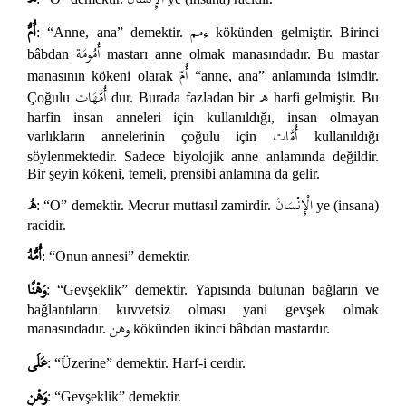
ءمم
أُمُّ
: “Anne, ana” demektir.
kökünden gelmiştir. Birinci
أُمُومَة
bâbdan
mastarı anne olmak manasındadır. Bu mastar
أُمّ
manasının kökeni olarak
“anne, ana” anlamında isimdir.
ه
أُمَّهَات
Çoğulu
dur. Burada fazladan bir
harfi gelmiştir. Bu
harfin insan anneleri için kullanıldığı, insan olmayan
أُمَّات
varlıkların annelerinin çoğulu için
kullanıldığı
söylenmektedir. Sadece biyolojik anne anlamında değildir.
Bir şeyin kökeni, temeli, prensibi anlamına da gelir.
الْإِنْسَانَ
هُ
: “O” demektir. Mecrur muttasıl zamirdir.
ye (insana)
racidir.
أُمُّهُ
: “Onun annesi” demektir.
وَهْنًا
: “Gevşeklik” demektir. Yapısında bulunan bağların ve
bağlantıların kuvvetsiz olması yani gevşek olmak
وهن
manasındadır.
kökünden ikinci bâbdan mastardır.
عَلَى
: “Üzerine” demektir. Harf-i cerdir.
وَهْنٍ
: “Gevşeklik” demektir.