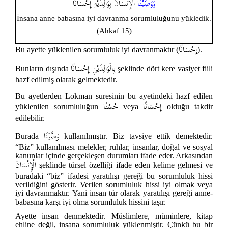
وَوَصَّيْنَا
الْإِنْسَانَ بِوَالِدَيْهِ إِحْسَانًا
İnsana anne babasına iyi davranma sorumluluğunu yükledik.
(Ahkaf 15)
إِحْسَانًا
Bu ayette yüklenilen sorumluluk iyi davranmaktır (
).
بِالْوَالِدَيْنِ إِحْسَانًا
Bunların dışında
şeklinde dört kere vasiyet fiili
hazf edilmiş olarak gelmektedir.
Bu ayetlerden Lokman suresinin bu ayetindeki hazf edilen
إِحْسَانًا
حُسْنًا
yüklenilen sorumluluğun
veya
olduğu takdir
edilebilir.
وَصَّيْنَا
Burada
kullanılmıştır. Biz tavsiye ettik demektedir.
“Biz” kullanılması melekler, ruhlar, insanlar, doğal ve sosyal
kanunlar içinde gerçekleşen durumları ifade eder. Arkasından
الْإِنْسَانَ
şeklinde türsel özelliği ifade eden kelime gelmesi ve
buradaki “biz” ifadesi yaratılışı gereği bu sorumluluk hissi
verildiğini gösterir. Verilen sorumluluk hissi iyi olmak veya
iyi davranmaktır. Yani insan tür olarak yaratılışı gereği anne-
babasına karşı iyi olma sorumluluk hissini taşır.
Ayette insan denmektedir. Müslimlere, müminlere, kitap
ehline değil, insana sorumluluk yüklenmiştir. Çünkü bu bir