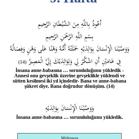
أَعُوذُ بِاللَّهِ مِنَ الشَّيْطَانِ الرَّجِيمِ
بِسْمِ اللَّهِ الرَّحْمَنِ الرَّحِيمِ
وَوَصَّيْنَا الْإِنْسَانَ بِوَالِدَيْهِ حَمَلَتْهُ أُمُّهُ وَهْنًا عَلَى وَهْنٍ وَفِصَالُهُ
فِي عَامَيْنِ أَنِ اشْكُرْ لِي وَلِوَالِدَيْكَ إِلَيَّ الْمَصِيرُ
(14)
İnsana anne-babasına … sorumluluğunu yükledik -
Annesi onu gevşeklik üzerine gevşeklikle yüklendi ve
sütten kesilmesi iki yıl içindedir- Bana ve anne-babana
şükret diye. Bana doğrudur dönüşüm. (14)
وَوَصَّيْنَا الْإِنْسَانَ بِوَالِدَيْهِ
İnsana anne-babasına … sorumluluğunu yükledik.
Müfessera