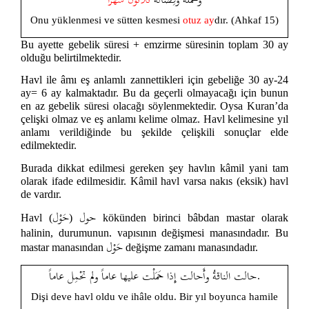
وَحَمْلُهُ وَفِصَالُهُ
ثَلَاثُونَ شَهْرًا
Onu yüklenmesi ve sütten kesmesi
otuz ay
dır. (Ahkaf 15)
Bu ayette gebelik süresi + emzirme süresinin toplam 30 ay
olduğu belirtilmektedir.
Havl ile âmı eş anlamlı zannettikleri için gebeliğe 30 ay-24
ay= 6 ay kalmaktadır. Bu da geçerli olmayacağı için bunun
en az gebelik süresi olacağı söylenmektedir. Oysa Kuran’da
çelişki olmaz ve eş anlamı kelime olmaz. Havl kelimesine yıl
anlamı verildiğinde bu şekilde çelişkili sonuçlar elde
edilmektedir.
Burada dikkat edilmesi gereken şey havlın kâmil yani tam
olarak ifade edilmesidir. Kâmil havl varsa nakıs (eksik) havl
de vardır.
حول
حَوْل
Havl (
)
kökünden birinci bâbdan mastar olarak
halinin, durumunun, yapısının değişmesi manasındadır. Bu
حَوْل
mastar manasından
değişme zamanı manasındadır.
حالت الناقةُ وأَحالت إِذا حَمَلْت عليها عاماً ولم تحْمِل عاماً.
Dişi deve havl oldu ve ihâle oldu. Bir yıl boyunca hamile