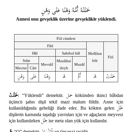
حَمَلَتْهُ أُمُّهُ وَهْنًا عَلَى وَهْنٍ
Annesi onu gevşeklik üzerine gevşeklikle yüklendi.
Fiil cümlesi
Fâil
Hâl
Sahibul hâl
Mefûlun
Fiil
Sıfat
bih
Muzâfun
Mevsûf
Muzâf
Mecrur
Cârr
ileyh
حَمَلَتْ
هُ
أُمُّ
هُ
وَهْنًا
عَلَى
وَهْنٍ
حمل
حَمَلَتْ
: “Yüklendi” demektir.
kökünden ikinci bâbdan
üçüncü şahıs dişil tekil mazi malum fiildir. Anne için
حَمْل
kullanıldığında gebeliği ifade eder. Bu kökten gelen
dişilerin karnında taşıdığı yavruları için ve ağaçların meyvesi
حِمْل
için kullanılırken
ise meta olan yük için kullanılır.
الْإِنْسَانَ
هُ
: “O” demektir.
ye (insana) racidir.