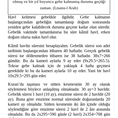
olmuş ve bir yıl boyunca gebe kalmamış duruma geçtiği
zaman. (Lisanu-l Arab)
Havl kelimesi gebelikle ilgilidir. Gebe kalmanın
başlangıcından gebeliğin tamamlanıp doğum sonrasında
yeniden gebe kalabilecek duruma geçene kadar olan süredir.
Gebelik vaktinde tamamlanırsa bu süre kâmil havl, erken
doğum olursa nakıs havl olur.
Kâmil havlin süresini hesaplayalım. Gebelik süresi son adet
tarihinin başlangıcından itibaren 40 haftadır. Gerçek gebelik
süresi ise döllenmeden itibaren ise 38 haftadır. 38x7=266
gündür. Bu da kameri aylarla 9 ay eder (9x29.5=265.5).
Tekrar gebe kalmak için de yaklaşık 4 hafta geçmesi
gereklidir ki bu da kameri aylarla 10 ay eder. Yani bir havl
10x29.5=295 gün eder.
Kuran’da taşıması ve sütten kesmesinin 30 ay olarak
söylenmesi böylece anlaşılmış olmaktadır. 30 ay=3 havldir.
Gebelik süresi 1 havl (10 ay), emzirme süresi de 2 havldir (20
ay). Buna göre emzirme normal süresinde doğuranlarda 20
kameri ay olmalıdır. Sütten kesmenin iki âm içinde olduğu
söylendiğine göre emzirme süresi 2 havl ile 2 âm arasında
olmalıdır. Bu da 2x295=590 günle (2 havl) 2x354=708 gün