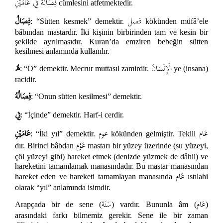
فِصَالُهُ فِي عَامَيْنِ
cümlesini atfetmektedir.
فصل
فِصَالُ
: “Sütten kesmek” demektir.
kökünden müfâ’ele
bâbından mastardır. İki kişinin birbirinden tam ve kesin bir
şekilde ayrılmasıdır. Kuran’da emziren bebeğin sütten
kesilmesi anlamında kullanılır.
الْإِنْسَانَ
هُ
: “O” demektir. Mecrur muttasıl zamirdir.
ye (insana)
racidir.
فِصَالُهُ
: “Onun sütten kesilmesi” demektir.
فِي
: “İçinde” demektir. Harf-i cerdir.
عَام
عوم
عَامَيْنِ
: “İki yıl” demektir.
kökünden gelmiştir. Tekili
عَوْم
dır. Birinci bâbdan
mastarı bir yüzey üzerinde (su yüzeyi,
çöl yüzeyi gibi) hareket etmek (denizde yüzmek de dâhil) ve
hareketini tamamlamak manasındadır. Bu mastar manasından
عَام
hareket eden ve hareketi tamamlayan manasında
ıstılahi
olarak “yıl” anlamında isimdir.
عَام
سَنَة
Arapçada bir de sene (
) vardır. Bununla âm (
)
arasındaki farkı bilmemiz gerekir. Sene ile bir zaman