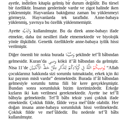
ayetle, indirilen kitapla gelmiş bir durum değildir. Bu türsel
bir özelliktir. İnsanın genlerinde vardır ve zigot halinde iken
yüklenmiştir. Hayvanlara baktığımız zaman bu yüklenmeyi
görmeyiz. Hayvanlarda tek taraflıdır. Anne-babaya
yüklenmiş, yavruya bu özellik yüklenmemiştir.
وَالِدَيْهِ
Ayette
kullanılmıştır. Bu da direk anne-babayı ifade
etmekte, daha üst nesilleri ifade etmemektedir ve biyolojik
yönle ilişkilidir. Genetik özelliklerle anne-babaya iyilik hissi
verilmiştir.
وَصَّيْنَا
Diğer önemli bir nokta burada
şeklinde tef’îl bâbından
وصي
gelmesidir. Kuran’da
kökü if’âl bâbından da gelmiştir.
يُوصِيكُمُ
اللَّهُ فِي أَوْلَادِكُمْ لِلذَّكَرِ مِثْلُ حَظِّ الْأُنْثَيَيْنِ
Nisa 11’de
“Allah
çocuklarınız hakkında sizi sorumlu tutmaktadır, erkek için iki
kız payının misli vardır” denmektedir. Burada if’âl bâbından
gelmesiyle sorumlu tutma fiili bir kere gerçekleşmiştir.
Bundan sonra sorumluluk bizim üzerimizdedir. Erkeğe
kızların iki katı verilmesi gerekmektedir. Ayette ise tef’îl
bâbıyla gelmektedir. Tef’îl bâbı teksir yani çokluk ifade
etmektedir. Çokluk fiilde, fâilde veya mef’ûlde olabilir. Her
doğan insana anne-babaya sorumluluk hissi verilmektedir.
Çokluk fiilde ve mef’ûldedir. Bu nedenle tef’îl bâbı
kullanılmıştır.