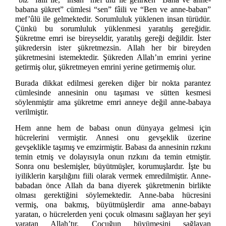
babana şükret” cümlesi “sen” fâili ve “Ben ve anne-baban”
mef’ûlü ile gelmektedir. Sorumluluk yüklenen insan türüdür.
Çünkü bu sorumluluk yüklenmesi yaratılış gereğidir.
Şükretme emri ise bireyseldir, yaratılış gereği değildir. İster
şükredersin ister şükretmezsin. Allah her bir bireyden
şükretmesini istemektedir. Şükreden Allah’ın emrini yerine
getirmiş olur, şükretmeyen emrini yerine getirmemiş olur.
Burada dikkat edilmesi gereken diğer bir nokta parantez
cümlesinde annesinin onu taşıması ve sütten kesmesi
söylenmiştir ama şükretme emri anneye değil anne-babaya
verilmiştir.
Hem anne hem de babası onun dünyaya gelmesi için
hücrelerini vermiştir. Annesi onu gevşeklik üzerine
gevşeklikle taşımış ve emzirmiştir. Babası da annesinin rızkını
temin etmiş ve dolayısıyla onun rızkını da temin etmiştir.
Sonra onu beslemişler, büyütmüşler, korumuşlardır. İşte bu
iyiliklerin karşılığını fiili olarak vermek emredilmiştir. Anne-
babadan önce Allah da bana diyerek şükretmenin birlikte
olması gerektiğini söylemektedir. Anne-baba hücresini
vermiş, ona bakmış, büyütmüşlerdir ama anne-babayı
yaratan, o hücrelerden yeni çocuk olmasını sağlayan her şeyi
yaratan Allah’tır. Çocuğun büyümesini sağlayan