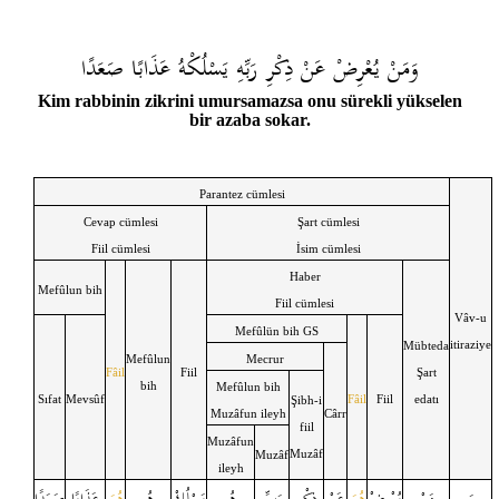
وَمَنْ يُعْرِضْ عَنْ ذِكْرِ رَبِّهِ يَسْلُكْهُ عَذَابًا صَعَدًا
Kim rabbinin zikrini umursamazsa onu sürekli yükselen
bir azaba sokar.
Parantez cümlesi
Cevap cümlesi
Şart cümlesi
Fiil cümlesi
İsim cümlesi
Haber
Mefûlun bih
Fiil cümlesi
Vâv-u
Mefûlün bih GS
itiraziye
Mübteda
Mefûlun
Mecrur
Fâil
Fiil
Şart
bih
Mefûlun bih
Sıfat
Mevsûf
Fâil
Fiil
edatı
Şibh-i
Muzâfun ileyh
Cârr
fiil
Muzâfun
Muzâf
Muzâf
ileyh
وَ
مَنْ
يُعْرِضْ
هُوَ
عَنْ
ذِكْرِ
رَبِّ
هُ
يَسْلُكْ
هُ
هُوَ
عَذَابًا
صَعَدًا