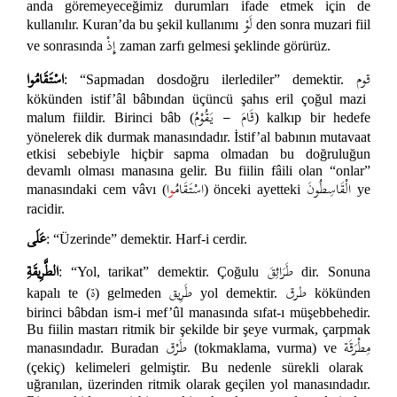
anda göremeyeceğimiz durumları ifade etmek için de
لَوْ
kullanılır. Kuran’da bu şekil kullanımı
den sonra muzari fiil
إِذْ
ve sonrasında
zaman zarfı gelmesi şeklinde görürüz.
قوم
اسْتَقَامُوا
: “Sapmadan dosdoğru ilerlediler” demektir.
kökünden istif’âl bâbından üçüncü şahıs eril çoğul mazi
قَامَ - يَقُوْمُ
malum fiildir. Birinci bâb (
) kalkıp bir hedefe
yönelerek dik durmak manasındadır. İstif’al babının mutavaat
etkisi sebebiyle hiçbir sapma olmadan bu doğruluğun
devamlı olması manasına gelir. Bu fiilin fâili olan “onlar”
الْقَاسِطُونَ
اسْتَقَامُ
و
ا
manasındaki cem vâvı (
) önceki ayetteki
ye
racidir.
عَلَى
: “Üzerinde” demektir. Harf-i cerdir.
طَرَائِقَ
الطَّرِيقَةِ
: “Yol, tarikat” demektir. Çoğulu
dir. Sonuna
طرق
طَرِيق
ة
kapalı te (
) gelmeden
yol demektir.
kökünden
birinci bâbdan ism-i mef’ûl manasında sıfat-ı müşebbehedir.
Bu fiilin mastarı ritmik bir şekilde bir şeye vurmak, çarpmak
مِطْرَقَة
طَرْق
manasındadır. Buradan
(tokmaklama, vurma) ve
(çekiç) kelimeleri gelmiştir. Bu nedenle sürekli olarak
uğranılan, üzerinden ritmik olarak geçilen yol manasındadır.