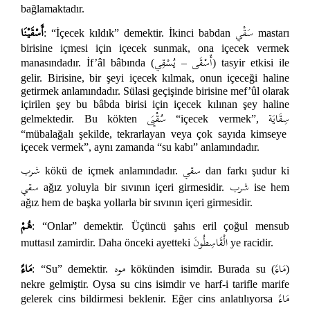
bağlamaktadır.
سَقْي
أَسْقَيْنَا
: “İçecek kıldık” demektir. İkinci babdan
mastarı
birisine içmesi için içecek sunmak, ona içecek vermek
أَسْقَى
يُسْقِي
manasındadır. İf’âl bâbında (
–
) tasyir etkisi ile
gelir. Birisine, bir şeyi içecek kılmak, onun içeceği haline
getirmek anlamındadır. Sülasi geçişinde birisine mef’ûl olarak
içirilen şey bu bâbda birisi için içecek kılınan şey haline
سِقَايَة
سُقْيَى
gelmektedir. Bu kökten
“içecek vermek”,
“mübalağalı şekilde, tekrarlayan veya çok sayıda kimseye
içecek vermek”, aynı zamanda “su kabı” anlamındadır.
سقي
شرب
kökü de içmek anlamındadır.
dan farkı şudur ki
شرب
سقي
ağız yoluyla bir sıvının içeri girmesidir.
ise hem
ağız hem de başka yollarla bir sıvının içeri girmesidir.
هُمْ
: “Onlar” demektir. Üçüncü şahıs eril çoğul mensub
الْقَاسِطُونَ
muttasıl zamirdir. Daha önceki ayetteki
ye racidir.
مَاءً
موه
مَاءً
: “Su” demektir.
kökünden isimdir. Burada su (
)
nekre gelmiştir. Oysa su cins isimdir ve harf-i tarifle marife
مَاءً
gelerek cins bildirmesi beklenir. Eğer cins anlatılıyorsa