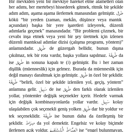
Bir mevkiden yeni bir mevkiye hareket etme alametleri olan
her adımı, her mertebeyi hissederek gitmek, ritmik bir şekilde
طرق
adım adım, aşama aşama ilerlemek manasından gelmiştir.
kökü “bir yerden (zaman, mekân, düşünce veya mantık
açısından) başka bir yere işaretleri izleyerek, düzenli
adımlarla geçmek” manasındadır. “Bir problemi çözmek, bir
cevabı inşa etmek veya yeni bir şey üretmek için izlenen
düzenli mantıksal adımlar dizisi (çalışma programı, yöntem)”
طَرِيق
anlamındadır.
de güzergah bellidir, bunun dışına
طَرِيقَة
çıkılmaz, tek bir rota vardır, başka yollara sapılmaz.
da
ة
ة
طَرِيق
ise
in sonuna kapalı te (
) gelmiştir. Bu
her zaman
dişillik (müenneslik) için gelmez. Burada da müenneslik için
طَرِيق
değil manayı daraltmak için gelmiştir.
in özel bir şeklidir.
طَرِيقَة
“belirli, özel bir şekilde izlenilen yol, geçiş, yöntem”
طَرِيق
سَبِيل
anlamına gelir.
de ise
den farklı olarak izlenilen
yollar, yöntemler değişik seçenekler içerir. Hedefe varmak
سَبِيل
için değişik kombinasyonlarda yollar vardır.
kolay
طَرِيق
ulaşılabilen çok seçenekli geniş yolken
dar bir yoldur ve
طَرِيقَة
tek seçeneklidir.
ise bunun daha da özelleşmiş bir
صِرَاط
şeklidir.
da yol demektir. Engelsiz ve kolay biçimde
الصِّرَاطَ الْمُسْتَقِيمَ
ilerlenen açık yoldur.
ise “engel bulunmayan,