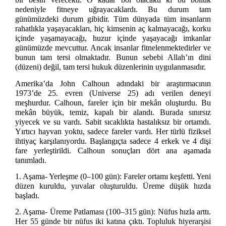
nedeniyle fitneye uğrayacaklardı. Bu durum tam
günümüzdeki durum gibidir. Tüm dünyada tüm insanların
rahatlıkla yaşayacakları, hiç kimsenin aç kalmayacağı, korku
içinde yaşamayacağı, huzur içinde yaşayacağı imkanlar
günümüzde mevcuttur. Ancak insanlar fitnelenmektedirler ve
bunun tam tersi olmaktadır. Bunun sebebi Allah’ın dini
(düzeni) değil, tam tersi hukuk düzenlerinin uygulanmasıdır.
Amerika’da John Calhoun adındaki bir araştırmacının
1973’de 25. evren (Universe 25) adı verilen deneyi
meşhurdur. Calhoun, fareler için bir mekân oluşturdu. Bu
mekân büyük, temiz, kapalı bir alandı. Burada sınırsız
yiyecek ve su vardı. Sabit sıcaklıkta hastalıksız bir ortamdı.
Yırtıcı hayvan yoktu, sadece fareler vardı. Her türlü fiziksel
ihtiyaç karşılanıyordu. Başlangıçta sadece 4 erkek ve 4 dişi
fare yerleştirildi. Calhoun sonuçları dört ana aşamada
tanımladı.
1. Aşama- Yerleşme (0–100 gün): Fareler ortamı keşfetti. Yeni
düzen kuruldu, yuvalar oluşturuldu. Üreme düşük hızda
başladı.
2. Aşama- Üreme Patlaması (100–315 gün): Nüfus hızla arttı.
Her 55 günde bir nüfus iki katına çıktı. Topluluk hiyerarşisi