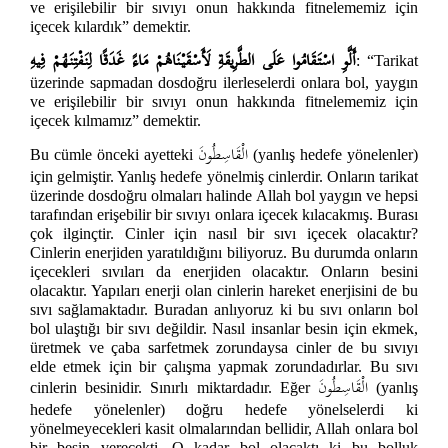
ve erişilebilir bir sıvıyı onun hakkında fitnelememiz için
içecek kılardık” demektir.
أَلَّوِ اسْتَقَامُوا عَلَى الطَّرِيقَةِ لَأَسْقَيْنَاهُمْ مَاءً غَدَقًا لِنَفْتِنَهُمْ فِيهِ
: “
Tarikat
üzerinde sapmadan dosdoğru ilerleselerdi onlara bol, yaygın
ve erişilebilir bir sıvıyı onun hakkında fitnelememiz için
içecek kılmamız
” demektir.
الْقَاسِطُونَ
Bu cümle önceki ayetteki
(yanlış hedefe yönelenler)
için gelmiştir. Yanlış hedefe yönelmiş cinlerdir. Onların tarikat
üzerinde dosdoğru olmaları halinde Allah bol yaygın ve hepsi
tarafından erişebilir bir sıvıyı onlara içecek kılacakmış. Burası
çok ilginçtir. Cinler için nasıl bir sıvı içecek olacaktır?
Cinlerin enerjiden yaratıldığını biliyoruz. Bu durumda onların
içecekleri sıvıları da enerjiden olacaktır. Onların besini
olacaktır. Yapıları enerji olan cinlerin hareket enerjisini de bu
sıvı sağlamaktadır. Buradan anlıyoruz ki bu sıvı onların bol
bol ulaştığı bir sıvı değildir. Nasıl insanlar besin için ekmek,
üretmek ve çaba sarfetmek zorundaysa cinler de bu sıvıyı
elde etmek için bir çalışma yapmak zorundadırlar. Bu sıvı
الْقَاسِطُونَ
cinlerin besinidir. Sınırlı miktardadır. Eğer
(yanlış
hedefe yönelenler) doğru hedefe yönelselerdi ki
yönelmeyecekleri kasit olmalarından bellidir, Allah onlara bol
bir besin verecekti. O kadar bol olacaktı ki bu bolluk