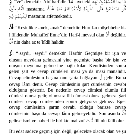
أَنَّا مِنَّا الْمُسْلِمُونَ وَمِنَّا
وَ
: “Ve” demektir. Atıf harfidir. 14. ayetteki
أَلَّوِ اسْتَقَامُوا عَلَى الطَّرِيقَةِ لَأَسْقَيْنَاهُمْ مَاءً غَدَقًا
الْقَاسِطُونَ
mastarına
لِنَفْتِنَهُمْ فِيهِ
mastarını atfetmektedir.
أَنْ
: “Kesinlikle -mek, -mak” demektir. Huruf-u müşebbehe bi-
أَنْ
l fiildendir. Muhaffef Enne’dir. Harf-i mevsul olan
değildir.
أَنَّ
nin daha az te’kîdli halidir.
لَوْ
: “-saydı, -seydi” demektir. Harftir. Geçmişte bir işin ve
oluşun meydana gelmesini yine geçmişte başka bir işin ve
oluşun meydana gelmesine bağlı kılar. Kendisinden sonra
gelen şart ve cevap cümleleri mazi ya da mazi manalıdır.
لَ
Cevap cümlesinin başına onu şarta bağlayan
gelir. Buna
cevap lâmı denir. Cevap cümlesinin şart cümlesinin cevabı
olduğunu gösterir. Bu nedenle cevap cümlesi olumlu fiil
cümlesi olursa gelir, olumsuz fiil cümlesi olursa gelmez. Şart
cümlesi cevap cümlesinden sonra geliyorsa gelmez. Eğer
cevap cümlesinin şartın cevabı olduğu barizse cevap
أَنَّ
cümlesinin başında cevap lâmı gelmeyebilir. Sonrasında
ثَبَتَ
gelirse ismi ve haberi ile birlikte mahzuf
fiilinin fâili olur.
Bu edat sadece geçmiş için değil, gelecekte olacak olan ve şu