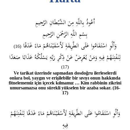
أَعُوذُ بِاللَّهِ مِنَ الشَّيْطَانِ الرَّجِيمِ
بِسْمِ اللَّهِ الرَّحْمَنِ الرَّحِيمِ
وَأَلَّوِ اسْتَقَامُوا عَلَى الطَّرِيقَةِ لَأَسْقَيْنَاهُمْ مَاءً غَدَقًا
(16)
لِنَفْتِنَهُمْ فِيهِ وَمَنْ يُعْرِضْ عَنْ ذِكْرِ رَبِّهِ يَسْلُكْهُ عَذَابًا صَعَدًا
(17)
Ve tarikat üzerinde sapmadan dosdoğru ilerleselerdi
onlara bol, yaygın ve erişilebilir bir sıvıyı onun hakkında
fitnelememiz için içecek kılmamız … Kim rabbinin zikrini
umursamazsa onu sürekli yükselen bir azaba sokar. (16-
17)
وَأَلَّوِ اسْتَقَامُوا عَلَى الطَّرِيقَةِ لَأَسْقَيْنَاهُمْ مَاءً غَدَقًا لِنَفْتِنَهُمْ
فِيهِ