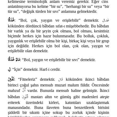
kelimesine terminolojik anlam veremiz gerekir. Eğer cins
anlatılmıyorsa bu kelime “bir su”, “herhangi bir su” veya “bir
tür su”, “değişik türden bir sıvı” anlamına gelmektedir.
غدق
غَدَقًا
: “Bol, çok, yaygın ve erişilebilir” demektir.
kökünden dördüncü bâbdan sıfat-ı müşebbehedir. Bu bâbdan
bir varlık ya da bir şeyin çok olması, bol olması, kesintisiz
biçimde herkes için hazır bulunmasıdır. Bu bolluk, çokluk,
yaygınlık ve erişilebilir olma bir kişi, birkaç kişi veya bir grup
için değildir. Herkes için bol olan, çok olan, yaygın ve
erişilebilir olan demektir.
مَاءً غَدَقًا
: “Bol, yaygın ve erişilebilir bir sıvı” demektir.
لِ
: “İçin” demektir. Harf-i cerdir.
فتن
نَفْتِنَ
: “Fitneleriz” demektir.
kökünden ikinci bâbdan
birinci çoğul şahıs mensub muzari malum fiildir. Öncesinde
أَنْ
mahzuf
vardır. Bununla mensub haline gelmiştir. İkinci
فُتُون
bâbdan
mastarı
altın ve gümüş gibi madenleri ateşte
eriterek üzerindeki kirleri, katıntıları uzaklaştırmak
manasındadır. Buna ilaveten buna benzetilerek birisini
şiddetli bir sıkıntı içine sokup bu zorluk içinde kişinin