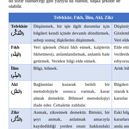
da sözle olabileceği gibi yazıyla da olabilir, başka şekilde de
olabilir.
Tefekkür, Fıkh, İlim, Akl, Zikr
Tefekkür
Düşünmek, bir işle ilgili durumlar için
Düşünüy
التَّفَكُّر
bilgileri kendi içinde devamlı döndürmek,
Gözleml
(
)
sebep sonuç ilişkilerini düşünmek.
Veri eld
Fıkh
Veri işlemek (Sözü fıkh etmek, kalplerin
Elde ett
الفِقْه
fıkhetmesi), anlamlandırmak, anlamlı hale
verilerd
(
)
getirmek. Veriden bilgi elde etmek.
ediyors
İlim
Bilgi, bilmek.
Artık bil
العِلْم
(
)
Akl
Bağlantılar kurarak belirli bir
Bilgiler
العَقْل
metodolojiyle sonuca varmak, karar
olarak k
(
)
almak demektir. Bilimsel metodolojiyi
kararlar
ifade eder. Cehaletin zıddıdır.
Zikr
Anmak, zikretmek demektir. Birisini, bir
Eski bilg
الذِّكْر
şeyi anmak, anlatmak amacıyla
kararlar
(
)
kaydedildiği yerden onun hakkındaki
anda an