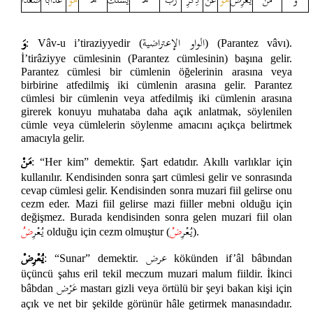
الواو الإعتراضية
وَ
: Vâv-u i’tiraziyyedir (
) (Parantez vâvı).
İ’tirâziyye cümlesinin (Parantez cümlesinin) başına gelir.
Parantez cümlesi bir cümlenin öğelerinin arasına veya
birbirine atfedilmiş iki cümlenin arasına gelir. Parantez
cümlesi bir cümlenin veya atfedilmiş iki cümlenin arasına
girerek konuyu muhataba daha açık anlatmak, söylenilen
cümle veya cümlelerin söylenme amacını açıkça belirtmek
amacıyla gelir.
مَنْ
: “Her kim” demektir. Şart edatıdır. Akıllı varlıklar için
kullanılır. Kendisinden sonra şart cümlesi gelir ve sonrasında
cevap cümlesi gelir. Kendisinden sonra muzari fiil gelirse onu
cezm eder. Mazi fiil gelirse mazi fiiller mebni olduğu için
değişmez. Burada kendisinden sonra gelen muzari fiil olan
يُعْرِ
ضْ
يُعْرِ
ضُ
olduğu için cezm olmuştur (
).
عرض
يُعْرِضْ
: “Sunar” demektir.
kökünden if’âl bâbından
üçüncü şahıs eril tekil meczum muzari malum fiildir. İkinci
عَرْض
bâbdan
mastarı gizli veya örtülü bir şeyi bakan kişi için
açık ve net bir şekilde görünür hâle getirmek manasındadır.