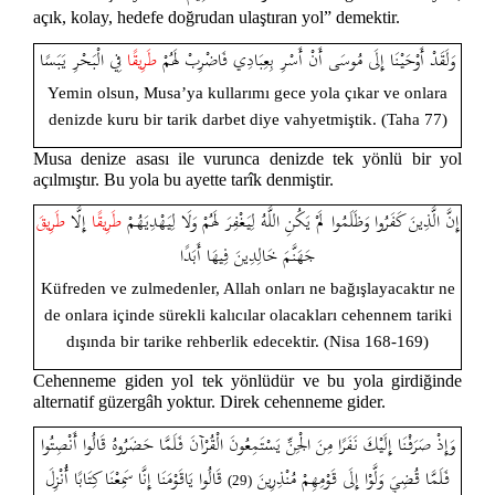
açık, kolay, hedefe doğrudan ulaştıran yol” demektir.
وَلَقَدْ أَوْحَيْنَا إِلَى مُوسَى أَنْ أَسْرِ بِعِبَادِي فَاضْرِبْ لَهُمْ
طَرِيقًا
فِي الْبَحْرِ يَبَسًا
Yemin olsun, Musa’ya kullarımı gece yola çıkar ve onlara
denizde kuru bir tarik darbet diye vahyetmiştik. (Taha 77)
Musa denize asası ile vurunca denizde tek yönlü bir yol
açılmıştır. Bu yola bu ayette tarîk denmiştir.
إِنَّ الَّذِينَ كَفَرُوا وَظَلَمُوا لَمْ يَكُنِ اللَّهُ لِيَغْفِرَ لَهُمْ وَلَا لِيَهْدِيَهُمْ
طَرِيقًا
إِلَّا
طَرِيقَ
جَهَنَّمَ خَالِدِينَ فِيهَا أَبَدًا
Küfreden ve zulmedenler, Allah onları ne bağışlayacaktır ne
de onlara içinde sürekli kalıcılar olacakları cehennem tariki
dışında bir tarike rehberlik edecektir. (Nisa 168-169)
Cehenneme giden yol tek yönlüdür ve bu yola girdiğinde
alternatif güzergâh yoktur. Direk cehenneme gider.
وَإِذْ صَرَفْنَا إِلَيْكَ نَفَرًا مِنَ الْجِنِّ يَسْتَمِعُونَ الْقُرْآنَ فَلَمَّا حَضَرُوهُ قَالُوا أَنْصِتُوا
فَلَمَّا قُضِيَ وَلَّوْا إِلَى قَوْمِهِمْ مُنْذِرِينَ
قَالُوا يَاقَوْمَنَا إِنَّا سَمِعْنَا كِتَابًا أُنْزِلَ
(29)