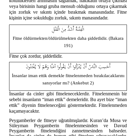
kötülüklerden arınmasını sağlamak, hakikatin ortaya çıkması
veya birisinin hangi gruba mensub olduğunu ortaya çıkarmak
için zorluk ve sıkıntı içinde bırakmak manasındadır. Fitne
kişinin içine sokulduğu zorluk, sıkıntı manasındadır.
الْفِتْنَةُ أَشَدُّ مِنَ الْقَتْلِ
Fitne öldürmekten/öldürülmekten daha şiddetlidir. (Bakara
191)
Fitne çok zordur, şiddetlidir.
أَحَسِبَ النَّاسُ أَنْ يُتْرَكُوا أَنْ يَقُولُوا آمَنَّا وَهُمْ لَا يُفْتَنُونَ
İnsanlar iman ettik demekle fitnelenmeden bırakılacaklarını
sanıyorlar mı? (Ankebut 2)
İnsanlar da cinler gibi fitneleneceklerdir. Fitnelenmenin bir
sebebi insanların “iman ettik” demeleridir. Bu ayet bize “iman
ettik” diyenin fitneleneceğini göstermektedir. Fitnelenmeden
kaçamayacaktır.
Peygamberler de fitneye uğratılmışlardır. Kuran’da Musa ve
Süleyman Peygamberin fitnelenmesinden ve Davud
Peygamberin fitnelendiğini zannetmesinden bahseder.
İnsanlar da cinler de bunun gibi fitnelere uğrayacaklardır.