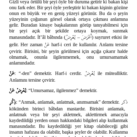
Gizli veya örtülü bir şeyi öyle bir duruma getirir ki bakan kişi
onu fark eder. Bir şeyi öyle yerleştirir ki bakan kişinin gözüne
onun en büyük ve en geniş yüzeyi görünür. Bu da o şeyin
yüzeyinin çoğunun görsel olarak ortaya çıkması anlamına
gelir. Buradan kinaye başkalarının görüp tanıyabilmesi için
bir şeyi açık bir şekilde ortaya koymak, sunmak
أَعْرَضَ
يُعْرِضُ
manasındadır. İf’âl bâbında (
–
) sayruret etkisi ile
عَنْ
gelir. Her zaman
harf-i ceri ile kullanılır. Anlamı tersine
çevirir. Birisini, bir şeyin görülmesi için açığa çıkarır halde
olmamak, onunla ilgilenmemek, onu umursamamak
anlamındadır.
يُعْرِضْ
عَنْ
: “-den” demektir. Harf-i cerdir.
ile mütealliktir.
Anlamını tersine çevirir.
يُعْرِضْ عَنْ
: “Umursamaz, ilgilenmez” demektir.
ذكر
ذِكْرِ
: “Anmak, anlamak, anlatmak, anımsamak” demektir.
kökünden birinci bâbdan mastardır. Birisini anlamak,
anlatmak veya bir şeyi akletmek, aklettirmek amacıyla
kaydedildiği yerden onun hakkındaki bilgileri alıp kullanmak
manasındadır. Bu kaydedildiği yer kitap olabileceği gibi
insanın hafızası da olabilir, başka şeyler de olabilir. Kullanma