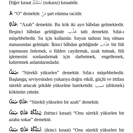
نَسْلُكْ
Diğer kıraat
(sokarız) kıraatidir.
مَنْ
هُ
: “O” demektir.
şart edatına racidir.
عَذَابًا
: “Azab” demektir. Bu kök iki ayrı bâbdan gelmektedir.
عَذْب
Beşinci bâbdan geldiğinde
tatlı demektir. Sıfat-ı
müşebbehedir. Su için kullanılır. Suyun tadının hoş olması
عَذَاب
manasından gelmiştir. İkinci bâbdan geldiğinde
bir fiili
yapmasını önlemek, o fiilden caydırmak, uzak tutmak, fiili
işlemesini sonlandırmak için darbetmek, engellemek,
kahretmek anlamlarındadır.
صَعَدًا
: “Sürekli yükselen” demektir. Sıfat-ı müşebbehedir.
Başlangıç seviyesinden yukarıya doğru etkili, güçlü ve irtifası
صبب
sürekli artacak şekilde yükselme hareketidir.
(dökmek)
kökünün zıttıdır.
عَذَابًا صَعَدًا
: “Sürekli yükselen bir azab” demektir.
يَسْلُكْهُ عَذَابًا صَعَدًا
: (birinci kıraat) “Onu sürekli yükselen bir
azaba sokar” demektir.
نَسْلُكْهُ عَذَابًا صَعَدًا
: (ikinci kıraat) “Onu sürekli yükselen bir