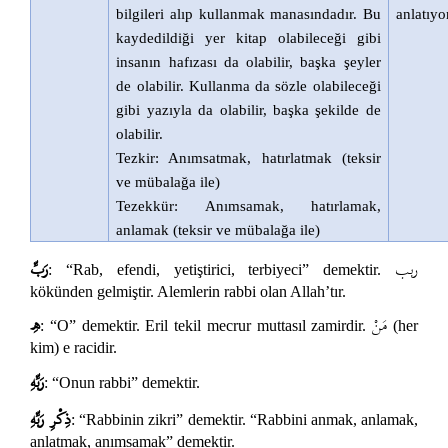
bilgileri alıp kullanmak manasındadır. Bu
anlatıyo
kaydedildiği yer kitap olabileceği gibi
insanın hafızası da olabilir, başka şeyler
de olabilir. Kullanma da sözle olabileceği
gibi yazıyla da olabilir, başka şekilde de
olabilir.
Tezkir: Anımsatmak, hatırlatmak (teksir
ve mübalağa ile)
Tezekkür: Anımsamak, hatırlamak,
anlamak (teksir ve mübalağa ile)
ربب
رَبِّ
: “Rab, efendi, yetiştirici, terbiyeci” demektir.
kökünden gelmiştir. Alemlerin rabbi olan Allah’tır.
مَنْ
هِ
: “O” demektir. Eril tekil mecrur muttasıl zamirdir.
(her
kim) e racidir.
رَبِّهِ
: “Onun rabbi” demektir.
ذِكْرِ رَبِّهِ
: “Rabbinin zikri” demektir. “Rabbini anmak, anlamak,
anlatmak, anımsamak” demektir.