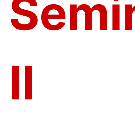
Semin
II