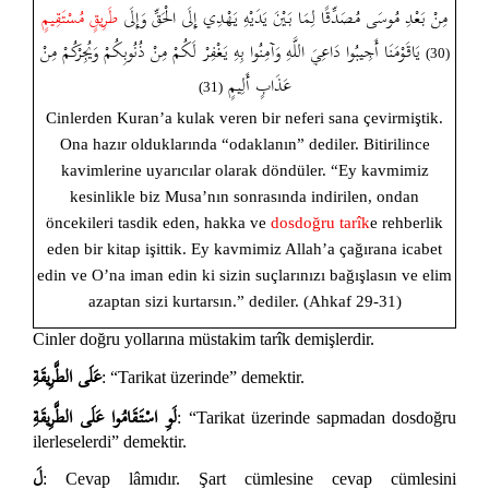
مِنْ بَعْدِ مُوسَى مُصَدِّقًا لِمَا بَيْنَ يَدَيْهِ يَهْدِي إِلَى الْحَقِّ وَإِلَى
طَرِيقٍ
مُسْتَقِيمٍ
يَاقَوْمَنَا أَجِيبُوا دَاعِيَ اللَّهِ وَآمِنُوا بِهِ يَغْفِرْ لَكُمْ مِنْ ذُنُوبِكُمْ وَيُجِرْكُمْ مِنْ
(30)
عَذَابٍ أَلِيمٍ
(31)
Cinlerden Kuran’a kulak veren bir neferi sana çevirmiştik.
Ona hazır olduklarında “odaklanın” dediler. Bitirilince
kavimlerine uyarıcılar olarak döndüler. “Ey kavmimiz
kesinlikle biz Musa’nın sonrasında indirilen, ondan
öncekileri tasdik eden, hakka ve
dosdoğru tarîk
e rehberlik
eden bir kitap işittik. Ey kavmimiz Allah’a çağırana icabet
edin ve O’na iman edin ki sizin suçlarınızı bağışlasın ve elim
azaptan sizi kurtarsın.” dediler. (Ahkaf 29-31)
Cinler doğru yollarına müstakim tarîk demişlerdir.
عَلَى الطَّرِيقَةِ
: “Tarikat üzerinde” demektir.
لَوِ اسْتَقَامُوا عَلَى الطَّرِيقَةِ
: “Tarikat üzerinde sapmadan dosdoğru
ilerleselerdi” demektir.
لَ
: Cevap lâmıdır. Şart cümlesine cevap cümlesini