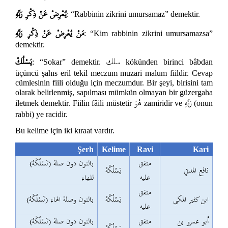
يُعْرِضْ عَنْ ذِكْرِ رَبِّهِ
: “Rabbinin zikrini umursamaz” demektir.
مَنْ يُعْرِضْ عَنْ ذِكْرِ رَبِّهِ
: “Kim rabbinin zikrini umursamazsa”
demektir.
سلك
يَسْلُكْ
: “Sokar” demektir.
kökünden birinci bâbdan
üçüncü şahıs eril tekil meczum muzari malum fiildir. Cevap
cümlesinin fiili olduğu için meczumdur. Bir şeyi, birisini tam
olarak belirlenmiş, sapılması mümkün olmayan bir güzergaha
رَبِّهِ
هُوَ
iletmek demektir. Fiilin fâili müstetir
zamiridir ve
(onun
rabbi) ye racidir.
Bu kelime için iki kıraat vardır.
Şerh
Kelime
Ravi
Kari
متفق
(نَسْلُكْهُ) بالنون دون صلة
نافع المدني
يَسْلُكْهُ
عليه
للهاء
متفق
ابن كثير المكي
يَسْلُكْهُ
(نَسْلُكْهُ) بالنون وصلة الهاء
عليه
أبو عمرو بن
متفق
(نَسْلُكْهُ) بالنون دون صلة