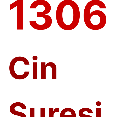
1306
Cin
Suresi