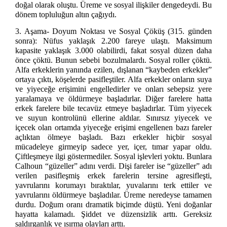
doğal olarak oluştu. Üreme ve sosyal ilişkiler dengedeydi. Bu
dönem topluluğun altın çağıydı.
3. Aşama- Doyum Noktası ve Sosyal Çöküş (315. günden
sonra): Nüfus yaklaşık 2.200 fareye ulaştı. Maksimum
kapasite yaklaşık 3.000 olabilirdi, fakat sosyal düzen daha
önce çöktü. Bunun sebebi bozulmalardı. Sosyal roller çöktü.
Alfa erkeklerin yanında ezilen, dışlanan “kaybeden erkekler”
ortaya çıktı, köşelerde pasifleştiler. Alfa erkekler onların suya
ve yiyeceğe erişimini engelledirler ve onları sebepsiz yere
yaralamaya ve öldürmeye başladırlar. Diğer farelere hatta
erkek farelere bile tecavüz etmeye başladırlar. Tüm yiyecek
ve suyun kontrolünü ellerine aldılar. Sınırsız yiyecek ve
içecek olan ortamda yiyeceğe erişimi engellenen bazı fareler
açlıktan ölmeye başladı. Bazı erkekler hiçbir sosyal
mücadeleye girmeyip sadece yer, içer, tımar yapar oldu.
Çiftleşmeye ilgi göstermediler. Sosyal işlevleri yoktu. Bunlara
Calhoun “güzeller” adını verdi. Dişi fareler ise “güzeller” adı
verilen pasifleşmiş erkek farelerin tersine agresifleşti,
yavrularını korumayı bıraktılar, yuvalarını terk ettiler ve
yavrularını öldürmeye başladılar. Üreme neredeyse tamamen
durdu. Doğum oranı dramatik biçimde düştü. Yeni doğanlar
hayatta kalamadı. Şiddet ve düzensizlik arttı. Gereksiz
saldırganlık ve ısırma olayları arttı.