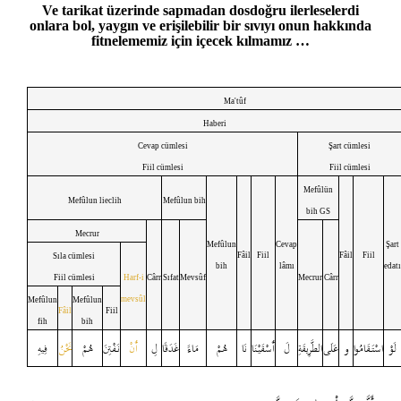
Ve tarikat üzerinde sapmadan dosdoğru ilerleselerdi
onlara bol, yaygın ve erişilebilir bir sıvıyı onun hakkında
fitnelememiz için içecek kılmamız …
Ma'tûf
Haberi
Cevap cümlesi
Şart cümlesi
Fiil cümlesi
Fiil cümlesi
Mefûlün
Mefûlun lieclih
Mefûlun bih
bih GS
Mecrur
Mefûlun
Cevap
Şart
Fâil
Fiil
Fâil
Fiil
Sıla cümlesi
bih
lâmı
edatı
Fiil cümlesi
Harf-i
Cârr
Sıfat
Mevsûf
Mecrur
Cârr
mevsûl
Mefûlun
Mefûlun
Fâil
Fiil
fih
bih
لَوْ
اسْتَقَامُوا
و
عَلَى
الطَّرِيقَةِ
لَ
أَسْقَيْنَا
نَا
هُمْ
مَاءً
غَدَقًا
لِ
أَنْ
نَفْتِنَ
هُمْ
نَحْنُ
فِيهِ