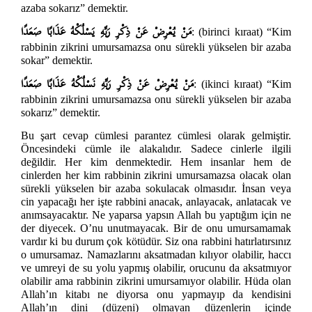
azaba sokarız” demektir.
مَنْ يُعْرِضْ عَنْ ذِكْرِ رَبِّهِ يَسْلُكْهُ عَذَابًا صَعَدًا
: (birinci kıraat) “Kim
rabbinin zikrini umursamazsa onu sürekli yükselen bir azaba
sokar” demektir.
مَنْ يُعْرِضْ عَنْ ذِكْرِ رَبِّهِ نَسْلُكْهُ عَذَابًا صَعَدًا
: (ikinci kıraat) “Kim
rabbinin zikrini umursamazsa onu sürekli yükselen bir azaba
sokarız” demektir.
Bu şart cevap cümlesi parantez cümlesi olarak gelmiştir.
Öncesindeki cümle ile alakalıdır. Sadece cinlerle ilgili
değildir. Her kim denmektedir. Hem insanlar hem de
cinlerden her kim rabbinin zikrini umursamazsa olacak olan
sürekli yükselen bir azaba sokulacak olmasıdır. İnsan veya
cin yapacağı her işte rabbini anacak, anlayacak, anlatacak ve
anımsayacaktır. Ne yaparsa yapsın Allah bu yaptığım için ne
der diyecek. O’nu unutmayacak. Bir de onu umursamamak
vardır ki bu durum çok kötüdür. Siz ona rabbini hatırlatırsınız
o umursamaz. Namazlarını aksatmadan kılıyor olabilir, haccı
ve umreyi de su yolu yapmış olabilir, orucunu da aksatmıyor
olabilir ama rabbinin zikrini umursamıyor olabilir. Hüda olan
Allah’ın kitabı ne diyorsa onu yapmayıp da kendisini
Allah’ın dini (düzeni) olmayan düzenlerin içinde