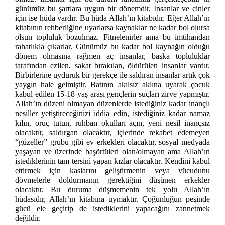
günümüz bu şartlara uygun bir dönemdir. İnsanlar ve cinler
için ise hüda vardır. Bu hüda Allah’ın kitabıdır. Eğer Allah’ın
kitabının rehberliğine uyarlarsa kaynaklar ne kadar bol olursa
olsun topluluk bozulmaz. Fitnelenirler ama bu imtihandan
rahatlıkla çıkarlar. Günümüz bu kadar bol kaynağın olduğu
dönem olmasına rağmen aç insanlar, başka topluluklar
tarafından ezilen, sakat bırakılan, öldürülen insanlar vardır.
Birbirlerine uyduruk bir gerekçe ile saldıran insanlar artık çok
yaygın hale gelmiştir. Batının akılsız aklına uyarak çocuk
kabul edilen 15-18 yaş arası gençlerin suçları zirve yapmıştır.
Allah’ın düzeni olmayan düzenlerde istediğiniz kadar inançlı
nesiller yetiştireceğinizi iddia edin, istediğiniz kadar namaz
kılın, oruç tutun, ruhban okulları açın, yeni nesil inançsız
olacaktır, saldırgan olacaktır, içlerinde rekabet edemeyen
“güzeller” grubu gibi ev erkekleri olacaktır, sosyal medyada
yaşayan ve üzerinde başörtüleri olan/olmayan ama Allah’ın
istediklerinin tam tersini yapan kızlar olacaktır. Kendini kabul
ettirmek için kaslarını geliştirmenin veya vücudunu
dövmelerle doldurmanın gerektiğini düşünen erkekler
olacaktır. Bu duruma düşmemenin tek yolu Allah’ın
hüdasıdır, Allah’ın kitabına uymaktır. Çoğunluğun peşinde
gücü ele geçirip de istediklerini yapacağını zannetmek
değildir.