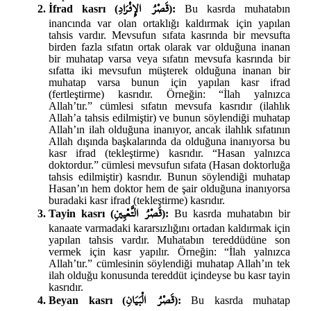
قَصْرُ الإِفْرَادِ
İfrad kasrı (
):
Bu kasrda muhatabın
inancında var olan ortaklığı kaldırmak için yapılan
tahsis vardır. Mevsufun sıfata kasrında bir mevsufta
birden fazla sıfatın ortak olarak var olduğuna inanan
bir muhatap varsa veya sıfatın mevsufa kasrında bir
sıfatta iki mevsufun müşterek olduğuna inanan bir
muhatap varsa bunun için yapılan kasr ifrad
(fertleştirme) kasrıdır. Örneğin: “İlah yalnızca
Allah’tır.” cümlesi sıfatın mevsufa kasrıdır (ilahlık
Allah’a tahsis edilmiştir) ve bunun söylendiği muhatap
Allah’ın ilah olduğuna inanıyor, ancak ilahlık sıfatının
Allah dışında başkalarında da olduğuna inanıyorsa bu
kasr ifrad (tekleştirme) kasrıdır. “Hasan yalnızca
doktordur.” cümlesi mevsufun sıfata (Hasan doktorluğa
tahsis edilmiştir) kasrıdır. Bunun söylendiği muhatap
Hasan’ın hem doktor hem de şair olduğuna inanıyorsa
buradaki kasr ifrad (tekleştirme) kasrıdır.
قَصْرُ التَّعْيِينِ
Tayin kasrı (
):
Bu kasrda muhatabın bir
kanaate varmadaki kararsızlığını ortadan kaldırmak için
yapılan tahsis vardır. Muhatabın tereddüdüne son
vermek için kasr yapılır. Örneğin: “İlah yalnızca
Allah’tır.” cümlesinin söylendiği muhatap Allah’ın tek
ilah olduğu konusunda tereddüt içindeyse bu kasr tayin
kasrıdır.
قَصْرُ الْبَيَانِ
Beyan kasrı (
):
Bu kasrda muhatap