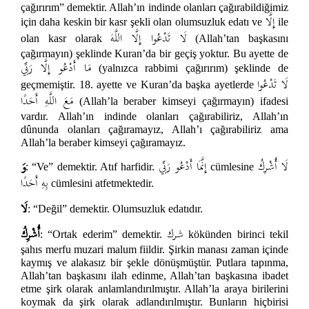
çağırırım” demektir. Allah’ın indinde olanları çağırabildiğimiz
إِلَّا
için daha keskin bir kasr şekli olan olumsuzluk edatı ve
ile
لَا تَدْعُوا إِلَّا اللَّهَ
olan kasr olarak
(Allah’tan başkasını
çağırmayın) şeklinde Kuran’da bir geçiş yoktur. Bu ayette de
مَا أَدْعُو إِلَّا رَبِّي
(yalnızca rabbimi çağırırım) şeklinde de
لَا تَدْعُوا
geçmemiştir. 18. ayette ve Kuran’da başka ayetlerde
مَعَ اللَّهِ أَحَدًا
(Allah’la beraber kimseyi çağırmayın) ifadesi
vardır. Allah’ın indinde olanları çağırabiliriz, Allah’ın
dûnunda olanları çağıramayız, Allah’ı çağırabiliriz ama
Allah’la beraber kimseyi çağıramayız.
لَا أُشْرِكُ
إِنَّمَا أَدْعُو رَبِّي
وَ
: “Ve” demektir. Atıf harfidir.
cümlesine
بِهِ أَحَدًا
cümlesini atfetmektedir.
لَا
: “Değil” demektir. Olumsuzluk edatıdır.
شرك
أُشْرِكُ
: “Ortak ederim” demektir.
kökünden birinci tekil
şahıs merfu muzari malum fiildir. Şirkin manası zaman içinde
kaymış ve alakasız bir şekle dönüşmüştür. Putlara tapınma,
Allah’tan başkasını ilah edinme, Allah’tan başkasına ibadet
etme şirk olarak anlamlandırılmıştır. Allah’la araya birilerini
koymak da şirk olarak adlandırılmıştır. Bunların hiçbirisi