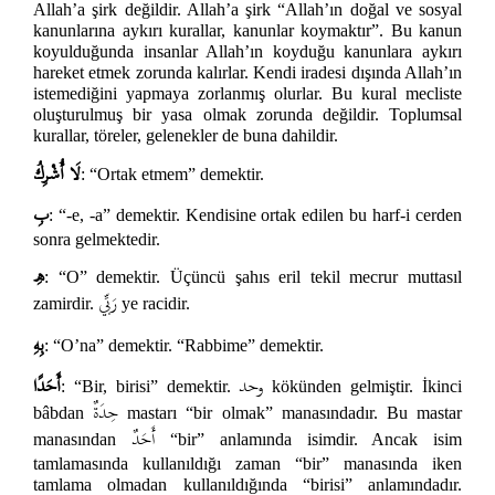
Allah’a şirk değildir. Allah’a şirk “Allah’ın doğal ve sosyal
kanunlarına aykırı kurallar, kanunlar koymaktır”. Bu kanun
koyulduğunda insanlar Allah’ın koyduğu kanunlara aykırı
hareket etmek zorunda kalırlar. Kendi iradesi dışında Allah’ın
istemediğini yapmaya zorlanmış olurlar. Bu kural mecliste
oluşturulmuş bir yasa olmak zorunda değildir. Toplumsal
kurallar, töreler, gelenekler de buna dahildir.
لَا أُشْرِكُ
: “Ortak etmem” demektir.
بِ
: “-e, -a” demektir. Kendisine ortak edilen bu harf-i cerden
sonra gelmektedir.
هِ
: “O” demektir. Üçüncü şahıs eril tekil mecrur muttasıl
رَبِّي
zamirdir.
ye racidir.
بِهِ
: “O’na” demektir. “Rabbime” demektir.
وحد
أَحَدًا
: “Bir, birisi” demektir.
kökünden gelmiştir. İkinci
حِدَة
bâbdan
mastarı “bir olmak” manasındadır. Bu mastar
أَحَدٌ
manasından
“bir” anlamında isimdir. Ancak isim
tamlamasında kullanıldığı zaman “bir” manasında iken
tamlama olmadan kullanıldığında “birisi” anlamındadır.