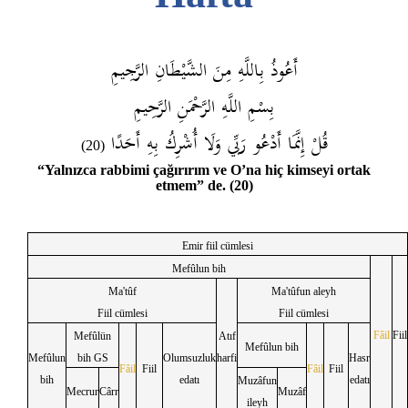
أَعُوذُ بِاللَّهِ مِنَ الشَّيْطَانِ الرَّجِيمِ
بِسْمِ اللَّهِ الرَّحْمَنِ الرَّحِيمِ
قُلْ إِنَّمَا أَدْعُو رَبِّي وَلَا أُشْرِكُ بِهِ أَحَدًا
(20)
“Yalnızca rabbimi çağırırım ve O’na hiç kimseyi ortak
etmem” de. (20)
Emir fiil cümlesi
Mefûlun bih
Ma'tûf
Ma'tûfun aleyh
Fiil cümlesi
Fiil cümlesi
Fâil
Fiil
Mefûlün
Atıf
Mefûlun bih
Mefûlun
bih GS
Olumsuzluk
harfi
Hasr
Fâil
Fiil
Fâil
Fiil
bih
edatı
edatı
Muzâfun
Mecrur
Cârr
Muzâf
ileyh