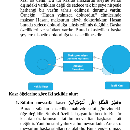
kasr da denir. Bu tür kasrda maksurun aleyhe kendi
dışındaki varlıklara değil de sadece tek bir şeye nispetle
herhangi bir vasfın tahsis edilmesi durumu vardır.
Örneğin: “Hasan yalnızca doktordur.” cümlesinde
maksur Hasan, maksurun aleyh doktorluktur. Hasan
burada sadece doktorluğa tahsis edilmiş değildir. Başka
özellikleri ve sıfatları vardır. Burada kastedilen başka
şeylere nispetle doktorluğa tahsis edilmesidir.
Kasr öğelerine göre iki şekilde olur:
قَصْرُ الصِّفَةِ عَلَى الْمَوْصُوفِ
Sıfatın mevsufa kasrı (
):
Burada sıfattan kastedilen nahivde sıfat görevindeki
öğe değildir. Sıfatsal özellik taşıyan kelimedir. Bu tür
kasrda söz konusu sıfat bu mevsuftan başkasına ait
değildir. Yani bu sıfat yalnızca bu mevsuftadır. Ancak o
mevsufun başka sıfatları da olabilir. Buna engel olmaz.