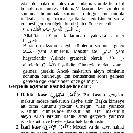
edatı ile maksurun aleyh arasındadır. Cümle hem fiil
hem de isim cümlesi olabilir. Maksurun aleyh cümlenin
sonunda bulunmak zorunda olduğu için onunla
müteallak olup normal şartlarda kendisinden sonra
gelmesi gereken öğeler kendisinden önce gelebilir.
إِنَّمَا يَخْشَى اللَّهَ مِنْ عِبَادِهِ الْعُلَمَاءُ
Ör:
Allah’tan O’nun kullarından yalnızca alimler
haşyeder.
Burada maksurun aleyh cümlenin sonunda gelen
خَاشِي
الْعُلَمَاءُ
yani alimlerdir. Maksur ise
yani
مِنْ عِبَادِهِ
haşyedendir. Aslında gramatik olarak
الْعُلَمَاءُ
alimlerle (
) ilişkilidir. Cümlede ondan sonra
gelmesi gerekir. Ancak maksurun aleyh cümlenin
sonunda bulunduğu için kendisinden sonra gelmesi
gereken öğe kendisinden önce gelmiştir.
Gerçeklik açısından kasr iki şekilde olur:
الْقَصْرُ الْحَقِيقِي
Hakiki kasr (
):
Bu kasrda gerçekte
maksur sadece maksurun aleyhe aittir. Başka kimseye
ait olma durumu yoktur. Örneğin: “İlah yalnızca
Allah’tır.” cümlesinde maksur ilah lafzı, maksurun
aleyh Allah lafzıdır. İlahlık sıfatı gerçekte yalnızca
Allah’a aittir ve böylece kasr hakiki olmuştur.
الْقَصْرُ الإِضَافِي
İzafi kasr (
):
Mecazi ya da gayri hakiki