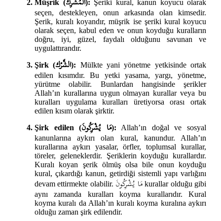
الْمُشْرِك
Müşrik (
):
Şeriki kural, kanun koyucu olarak
seçen, destekleyen, onun arkasında olan kimsedir.
Şerik, kuralı koyandır, müşrik ise şeriki kural koyucu
olarak seçen, kabul eden ve onun koyduğu kuralların
doğru, iyi, güzel, faydalı olduğunu savunan ve
uygulattırandır.
الشِّرْك
Şirk (
):
Mülkte yani yönetme yetkisinde ortak
edilen kısımdır. Bu yetki yasama, yargı, yönetme,
yürütme olabilir. Bunlardan hangisinde şerikler
Allah’ın kurallarına uygun olmayan kurallar veya bu
kuralları uygulama kuralları üretiyorsa orası ortak
edilen kısım olarak şirktir.
مَا يُشْرِكُونَ
Şirk edilen (
):
Allah’ın doğal ve sosyal
kanunlarına aykırı olan kural, kanundur. Allah’ın
kurallarına aykırı yasalar, örfler, toplumsal kurallar,
töreler, geleneklerdir. Şeriklerin koyduğu kurallardır.
Kuralı koyan şerik ölmüş olsa bile onun koyduğu
kural, çıkardığı kanun, getirdiği sistemli yapı varlığını
مَا يُشْرِكُونَ
devam ettirmekte olabilir.
kurallar olduğu gibi
aynı zamanda kuralları koyma kurallarıdır. Kural
koyma kuralı da Allah’ın kuralı koyma kuralına aykırı
olduğu zaman şirk edilendir.