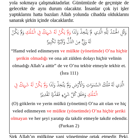
yola sokmaya çalışmaktadırlar. Günümüzde de geçmişte de
gelecekte de aynı durum olacaktır. İnsanlar çok iyi işler
yaptıklarını hatta bazıları Allah yolunda cihadda olduklarını
sanarak şirkin içinde olacaklardır.
وَقُلِ الْحَمْدُ لِلَّهِ الَّذِي لَمْ يَتَّخِذْ وَلَدًا
وَلَمْ يَكُنْ لَهُ شَرِيكٌ فِي الْمُلْكِ
وَلَمْ يَكُنْ
لَهُ وَلِيٌّ مِنَ الذُّلِّ وَكَبِّرْهُ تَكْبِيرًا
“Hamd veled edinmeyen
ve mülkte (yönetimde) O’na hiçbir
şerikin olmadığı
ve ona ait zülden dolayı hiçbir velinin
olmadığı Allah’a aittir” de ve O’nu tekbir etmeyle tekbir et.
(İsra 111)
الَّذِي لَهُ مُلْكُ السَّمَوَاتِ وَالْأَرْضِ وَلَمْ يَتَّخِذْ وَلَدًا
وَلَمْ يَكُنْ لَهُ شَرِيكٌ فِي
الْمُلْكِ
وَخَلَقَ كُلَّ شَيْءٍ فَقَدَّرَهُ تَقْدِيرًا
(O) göklerin ve yerin mülkü (yönetimi) O’na ait olan ve hiç
veled edinmeyen
ve mülkte (yönetimde) O’na hiçbir şeriki
olmayan
ve her şeyi yaratıp da takdir etmeyle takdir edendir.
(Furkan 2)
Şirk Allah’ın mülküne yani yönetimine ortak etmedir. Peki,