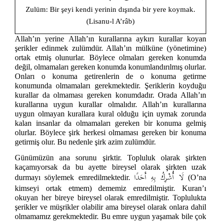
Zulüm: Bir şeyi kendi yerinin dışında bir yere koymak.
(Lisanu-l A’râb)
Allah’ın yerine Allah’ın kurallarına aykırı kurallar koyan
şerikler edinmek zulümdür. Allah’ın mülküne (yönetimine)
ortak etmiş olunurlar. Böylece olmaları gereken konumda
değil, olmamaları gereken konumda konumlandırılmış olurlar.
Onları o konuma getirenlerin de o konuma getirme
konumunda olmamaları gerekmektedir. Şeriklerin koyduğu
kurallar da olmaması gereken konumdadır. Orada Allah’ın
kurallarına uygun kurallar olmalıdır. Allah’ın kurallarına
uygun olmayan kurallara kural olduğu için uymak zorunda
kalan insanlar da olmamaları gereken bir konuma gelmiş
olurlar. Böylece şirk herkesi olmaması gereken bir konuma
getirmiş olur. Bu nedenle şirk azim zulümdür.
Günümüzün ana sorunu şirktir. Topluluk olarak şirkten
kaçamıyorsak da bu ayette bireysel olarak şirkten uzak
لَا أُشْرِكُ بِهِ أَحَدًا
durmayı söylemek emredilmektedir.
(O’na
kimseyi ortak etmem) dememiz emredilmiştir. Kuran’ı
okuyan her bireye bireysel olarak emredilmiştir. Toplulukta
şerikler ve müşrikler olabilir ama bireysel olarak onlara dahil
olmamamız gerekmektedir. Bu emre uygun yaşamak bile çok