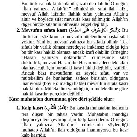
Bu tür kasr hakiki de olabilir, izafi de olabilir. Örneğin:
“İlah yalnızca Allah’tır.” cümlesinde sıfat ilah lafzı,
mevsuf Allah lafzıdır. İlahlık sıfatı yalnızca Allah’a
aittir ve böylece sıfat mevsufa kasr edilmiştir. Allah’ın
diğer birçok sıfatının olmasına engel değildir.
قَصْرُ الْمَوْصُوفِ عَلَى الصِّفَةِ
Mevsufun sıfata kasrı (
):
Bu
tür kasrda söz konusu mevsufu nitelendiren başka sıfat
yoktur. Yani bu mevsuf yalnızca bu sıfatla bilinir. Tek
sıfatlı bir varlık olması neredeyse imkânsız olduğu için
bu tür kasr hakiki olamaz, ancak izafi olabilir. Örneğin:
“Hasan yalnızca doktordur.” cümlesinde sıfat
doktorluk, mevsuf Hasan’dır. Hasan’ın sadece tek sıfatı
olamayacağı için buradaki kasr hakiki değildir, izafidir.
Ancak bazı mevsufların az sayıda sıfatı var ve
mütekellim de bunlardan sadece birisinin olduğuna
inanıyorsa (böyle olmadığı halde) mevsufun sıfata kasrı
hakiki olur. Mütekellim yanıldığı için mütekellime göre
hakiki kasrdır, gerçekte değildir.
Kasr muhatabın durumuna göre dört şekilde olur:
قَصْرُ الْقَلْبِ
Kalp kasrı (
):
Bu kasrda muhatabın inancına
ters düşen bir tahsis vardır. Muhatabın inandığı
düşünceyi ters çevirdiği için kalp kasrı denir. Örneğin:
“İlah yalnızca Allah’tır.” cümlesinin söylendiği
muhatap Allah’ın ilah olduğuna inanmıyorsa bu kasr
kalp kasrıdır.