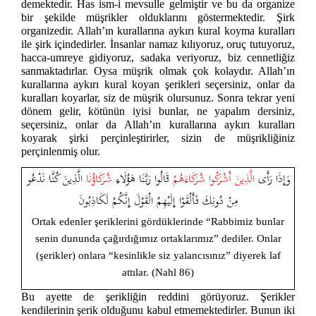
demektedir. Has ism-i mevsulle gelmiştir ve bu da organize
bir şekilde müşrikler olduklarını göstermektedir. Şirk
organizedir. Allah’ın kurallarına aykırı kural koyma kuralları
ile şirk içindedirler. İnsanlar namaz kılıyoruz, oruç tutuyoruz,
hacca-umreye gidiyoruz, sadaka veriyoruz, biz cennetliğiz
sanmaktadırlar. Oysa müşrik olmak çok kolaydır. Allah’ın
kurallarına aykırı kural koyan şerikleri seçersiniz, onlar da
kuralları koyarlar, siz de müşrik olursunuz. Sonra tekrar yeni
dönem gelir, kötünün iyisi bunlar, ne yapalım dersiniz,
seçersiniz, onlar da Allah’ın kurallarına aykırı kuralları
koyarak şirki perçinleştirirler, sizin de müşrikliğiniz
perçinlenmiş olur.
وَإِذَا رَأَى
الَّذِينَ أَشْرَكُوا شُرَكَاءَهُمْ
قَالُوا رَبَّنَا هَؤُلَاءِ
شُرَكَاؤُنَا
الَّذِينَ كُنَّا نَدْعُو
مِنْ دُونِكَ فَأَلْقَوْا إِلَيْهِمُ الْقَوْلَ إِنَّكُمْ لَكَاذِبُونَ
Ortak edenler şeriklerini gördüklerinde “Rabbimiz bunlar
senin dununda çağırdığımız ortaklarımız” dediler. Onlar
(şerikler) onlara “kesinlikle siz yalancısınız” diyerek laf
attılar. (Nahl 86)
Bu ayette de şerikliğin reddini görüyoruz. Şerikler
kendilerinin şerik olduğunu kabul etmemektedirler. Bunun iki