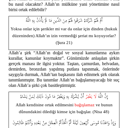
bu nasıl olacaktır? Allah’ın mülküne yani yönetimine nasıl
birisi ortak edilebilir?
أَمْ لَهُمْ شُرَكَاءُ شَرَعُوا لَهُمْ مِنَ الدِّينِ مَا لَمْ يَأْذَنْ بِهِ اللَّهُ
Yoksa onlar için şerikler mi var da onlar için dinden (hukuk
düzeninden) Allah’ın izin vermediği şeriat mı koyuyorlar?
(Şura 21)
Allah’a şirk “Allah’ın doğal ve sosyal kanunlarına aykırı
kurallar, kanunlar koymaktır”. Günümüzde anlaşılan şirkin
gerçek manası ile ilgisi yoktur. Taştan, çamurdan, helvadan,
demirden, bronzdan yapılmış putlara tapınmak, önlerinde
saygıyla durmak, Allah’tan başkasını ilah edinmek şirk olarak
tanımlanmıştır. Bu tanımlar Allah’ın bağışlamayacağı bir suç
olan Allah’a şirki çok basitleştirmiştir.
إِنَّ اللَّهَ
لَا يَغْفِر
ُ أَنْ يُشْرَكَ بِهِ وَيَغْفِرُ مَا دُونَ ذَلِكَ لِمَنْ يَشَاءُ
Allah kendisine ortak edilmesini
bağışlamaz
ve bunun
dûnundakini dilediği kimse için bağışlar. (Nisa 48)
وَإِذْ وَاعَدْنَا مُوسَى أَرْبَعِينَ لَيْلَةً ثُمَّ اتَّخَذْتُمُ الْعِجْلَ مِنْ بَعْدِهِ وَأَنْتُمْ ظَالِمُونَ