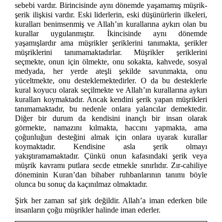
sebebi vardır. Birincisinde aynı dönemde yaşamamış müşrik-
şerik ilişkisi vardır. Eski liderlerin, eski düşünürlerin ilkeleri,
kuralları benimsenmiş ve Allah’ın kurallarına aykırı olan bu
kurallar uygulanmıştır. İkincisinde aynı dönemde
yaşamışlardır ama müşrikler şeriklerini tanımakta, şerikler
müşriklerini tanımamaktadırlar. Müşrikler şeriklerini
seçmekte, onun için ölmekte, onu sokakta, kahvede, sosyal
medyada, her yerde ateşli şekilde savunmakta, onu
yüceltmekte, onu desteklemektedirler. O da bu desteklerle
kural koyucu olarak seçilmekte ve Allah’ın kurallarına aykırı
kuralları koymaktadır. Ancak kendini şerik yapan müşrikleri
tanımamaktadır, bu nedenle onlara yalancılar demektedir.
Diğer bir durum da kendisini inançlı bir insan olarak
görmekte, namazını kılmakta, haccını yapmakta, ama
çoğunluğun desteğini almak için onlara uyarak kurallar
koymaktadır. Kendisine asla şerik olmayı
yakıştıramamaktadır. Çünkü onun kafasındaki şerik veya
müşrik kavramı putlara secde etmekle sınırlıdır. Zır-cahiliye
döneminin Kuran’dan bihaber ruhbanlarının tanımı böyle
olunca bu sonuç da kaçınılmaz olmaktadır.
Şirk her zaman saf şirk değildir. Allah’a iman ederken bile
insanların çoğu müşrikler halinde iman ederler.