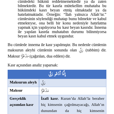
cümledeki hükmü reddetmemektedir ya da zaten
bilmektedir. Bu tür kasrla mütekellim muhataba bu
hükümdeki kasrı beyan etmiş olmaktadır ya da
hatırlatmaktadır. Örneğin: “İlah yalnızca Allah’tır.”
cümlesinin söylendiği muhatap bunu bilmekte ve kabul
etmekteyse, ona belli bir konu nedeniyle hatırlatma
yapmak için yapılıyorsa bu kasr beyan kasrıdır. İnnema
ile yapılan kasrda muhatabın durumu bilinmiyorsa
beyan kasrı kabul etmek uygundur.
Bu cümlede innema ile kasr yapılmıştır. Bu nedenle cümlenin
رَبِّي
maksurun aleyhi cümlenin sonunda olan
(rabbim) dir.
مَدْعُوًّا
Maksur
(çağırılan, dua edilen) dir.
Kasr açısından analiz yaparsak:
إِنَّمَا أَدْعُو رَبِّي
رَبِّي
Maksurun aleyh
مَدْعُوًّا
Maksur
Gerçeklik
İzafi kasr.
Kuran’da Allah’la beraber
açısından kasr
hiç kimsenin çağrılmayacağı, Allah’ın
dunundan da hiç kimsenin