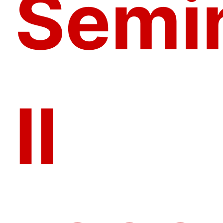
Semin
II