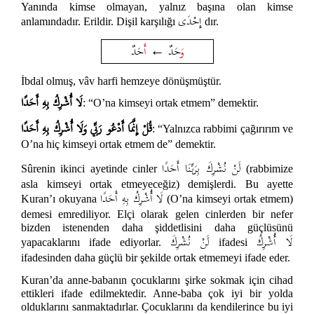
Yanında kimse olmayan, yalnız başına olan kimse
إِحْدَى
anlamındadır. Erildir. Dişil karşılığı
dır.
وَ
حَدٌ
أَ
حَدٌ
←
İbdal olmuş, vâv harfi hemzeye dönüşmüştür.
لَا أُشْرِكُ بِهِ أَحَدًا
: “O’na kimseyi ortak etmem” demektir.
قُلْ إِنَّمَا أَدْعُو رَبِّي وَلَا أُشْرِكُ بِهِ أَحَدًا
: “Yalnızca rabbimi çağırırım ve
O’na hiç kimseyi ortak etmem de” demektir.
لَنْ نُشْرِكَ بِرَبِّنَا أَحَدًا
Sûrenin ikinci ayetinde cinler
(rabbimize
asla kimseyi ortak etmeyeceğiz) demişlerdi. Bu ayette
لَا أُشْرِكُ بِهِ أَحَدًا
Kuran’ı okuyana
(O’na kimseyi ortak etmem)
demesi emrediliyor. Elçi olarak gelen cinlerden bir nefer
bizden istenenden daha şiddetlisini daha güçlüsünü
لَا أُشْرِكُ
لَنْ نُشْرِكَ
yapacaklarını ifade ediyorlar.
ifadesi
ifadesinden daha güçlü bir şekilde ortak etmemeyi ifade eder.
Kuran’da anne-babanın çocuklarını şirke sokmak için cihad
ettikleri ifade edilmektedir. Anne-baba çok iyi bir yolda
olduklarını sanmaktadırlar. Çocuklarını da kendilerince bu iyi