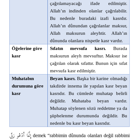
çağrılamayacağı ifade edilmiştir.
Allah’ın indinden olanlar çağrılabilir.
Bu nedenle buradaki izafi kasrdır.
Allah’ın dûnundan çağrılanlar maksur,
Allah maksurun aleyhtir. Allah’ın
dûnunda olanlara nispetle kasr vardır.
Öğelerine göre
Sıfatın mevsufa kasrı.
Burada
kasr
maksurun aleyh mevsuftur. Maksur ise
çağrılan olarak sıfattır. Bunun için sıfat
mevsufa kasr edilmiştir.
Muhatabın
Beyan kasrı.
Başka bir karine olmadığı
durumuna göre
takdirde innema ile yapılan kasr beyan
kasr
kasrıdır. Bu cümlede muhatap belirli
değildir. Muhataba beyan vardır.
Muhatap söylenen sözü reddetme ya da
şüphelenme durumunda değildir. Bu
nedenle bu kasr beyan kasrıdır.
إِنَّمَا أَدْعُو رَبِّي
demek “rabbimin dûnunda olanları değil rabbimi