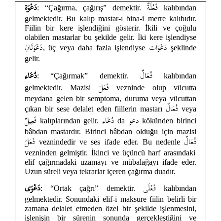
فَعْلَةٌ
دَعْوَة
: “Çağırma, çağırış” demektir.
kalıbından
gelmektedir. Bu kalıp mastar-ı bina-i merre kalıbıdır.
Fiilin bir kere işlendiğini gösterir. İkili ve çoğulu
olabilen mastarlar bu şekilde gelir. İki kere işlendiyse
دَعْوَات
دَعْوَتَانِ
, üç veya daha fazla işlendiyse
şeklinde
gelir.
فُعَالٌ
دُعَاء
: “Çağırmak” demektir.
kalıbından
فَعَلَ
gelmektedir. Mazisi
vezninde olup vücutta
meydana gelen bir semptoma, duruma veya vücuttan
فُعَالٌ
çıkan bir sese delalet eden fiillerin mastarı
veya
دعو
دُعَاء
فَعِيلٌ
kalıplarından gelir.
da
kökünden birinci
bâbdan mastardır. Birinci bâbdan olduğu için mazisi
فُعَالٌ
فَعَلَ
veznindedir ve ses ifade eder. Bu nedenle
vezninden gelmiştir. İkinci ve üçüncü harf arasındaki
elif çağırmadaki uzamayı ve mübalağayı ifade eder.
Uzun süreli veya tekrarlar içeren çağırma duadır.
فَعْلَى
دَعْوَى
: “Ortak çağrı” demektir.
kalıbından
gelmektedir. Sonundaki elif-i maksure fiilin belirli bir
zamana delalet etmeden özel bir şekilde işlenmesini,
işlenişin bir sürenin sonunda gerçekleştiğini ve