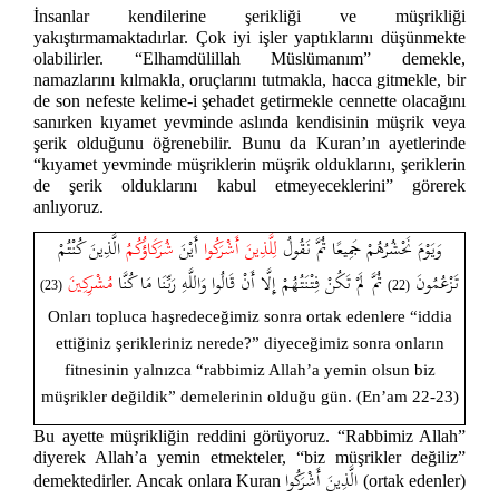
İnsanlar kendilerine şerikliği ve müşrikliği
yakıştırmamaktadırlar. Çok iyi işler yaptıklarını düşünmekte
olabilirler. “Elhamdülillah Müslümanım” demekle,
namazlarını kılmakla, oruçlarını tutmakla, hacca gitmekle, bir
de son nefeste kelime-i şehadet getirmekle cennette olacağını
sanırken kıyamet yevminde aslında kendisinin müşrik veya
şerik olduğunu öğrenebilir. Bunu da Kuran’ın ayetlerinde
“kıyamet yevminde müşriklerin müşrik olduklarını, şeriklerin
de şerik olduklarını kabul etmeyeceklerini” görerek
anlıyoruz.
وَيَوْمَ نَحْشُرُهُمْ جَمِيعًا ثُمَّ نَقُولُ
لِلَّذِينَ أَشْرَكُوا
أَيْنَ
شُرَكَاؤُكُمُ
الَّذِينَ كُنْتُمْ
تَزْعُمُونَ
ثُمَّ لَمْ تَكُنْ فِتْنَتُهُمْ إِلَّا أَنْ قَالُوا وَاللَّهِ رَبِّنَا مَا كُنَّا
مُشْرِكِينَ
(23)
(22)
Onları topluca haşredeceğimiz sonra ortak edenlere “iddia
ettiğiniz şerikleriniz nerede?” diyeceğimiz sonra onların
fitnesinin yalnızca “rabbimiz Allah’a yemin olsun biz
müşrikler değildik” demelerinin olduğu gün. (En’am 22-23)
Bu ayette müşrikliğin reddini görüyoruz. “Rabbimiz Allah”
diyerek Allah’a yemin etmekteler, “biz müşrikler değiliz”
الَّذِينَ أَشْرَكُوا
demektedirler. Ancak onlara Kuran
(ortak edenler)