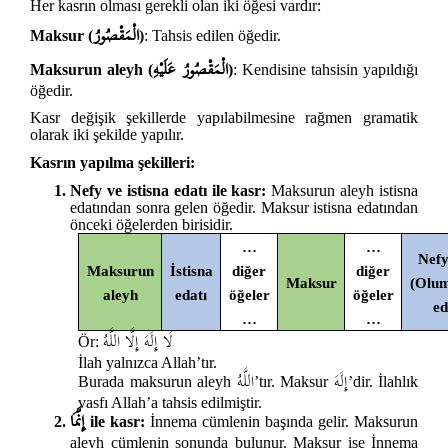
Her kasrın olması gerekli olan iki öğesi vardır:
الْمَقْصُورُ
Maksur (
)
: Tahsis edilen öğedir.
الْمَقْصُورُ عَلَيْهِ
Maksurun aleyh (
)
: Kendisine tahsisin yapıldığı
öğedir.
Kasr değişik şekillerde yapılabilmesine rağmen gramatik
olarak iki şekilde yapılır.
Kasrın yapılma şekilleri:
Nefy ve istisna edatı ile kasr:
Maksurun aleyh istisna
edatından sonra gelen öğedir. Maksur istisna edatından
önceki öğelerden birisidir.
…
…
Nefy
Maksurun
İstisna
diğer
diğer
Maksur
(Olum
aleyh
edatı
öğeler
öğeler
ed
…
…
لَا إِلَهَ إِلَّا اللَّهُ
Ör:
İlah yalnızca Allah’tır.
إِلَهَ
اللَّهُ
Burada maksurun aleyh
’tır. Maksur
’dir. İlahlık
vasfı Allah’a tahsis edilmiştir.
إِنَّمَا
ile kasr:
İnnema cümlenin başında gelir. Maksurun
aleyh cümlenin sonunda bulunur. Maksur ise İnnema