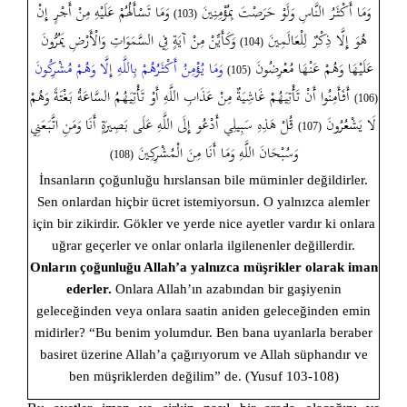
وَمَا أَكْثَرُ النَّاسِ وَلَوْ حَرَصْتَ بِمُؤْمِنِينَ
وَمَا تَسْأَلُهُمْ عَلَيْهِ مِنْ أَجْرٍ إِنْ
(103)
هُوَ إِلَّا ذِكْرٌ لِلْعَالَمِينَ
وَكَأَيِّنْ مِنْ آيَةٍ فِي السَّمَوَاتِ وَالْأَرْضِ يَمُرُّونَ
(104)
عَلَيْهَا وَهُمْ عَنْهَا مُعْرِضُونَ
وَمَا يُؤْمِنُ أَكْثَرُهُمْ بِاللَّهِ إِلَّا وَهُمْ مُشْرِكُونَ
(105)
أَفَأَمِنُوا أَنْ تَأْتِيَهُمْ غَاشِيَةٌ مِنْ عَذَابِ اللَّهِ أَوْ تَأْتِيَهُمُ السَّاعَةُ بَغْتَةً وَهُمْ
(106)
لَا يَشْعُرُونَ
قُلْ هَذِهِ سَبِيلِي أَدْعُو إِلَى اللَّهِ عَلَى بَصِيرَةٍ أَنَا وَمَنِ اتَّبَعَنِي
(107)
وَسُبْحَانَ اللَّهِ وَمَا أَنَا مِنَ الْمُشْرِكِينَ
(108)
İnsanların çoğunluğu hırslansan bile müminler değildirler.
Sen onlardan hiçbir ücret istemiyorsun. O yalnızca alemler
için bir zikirdir. Gökler ve yerde nice ayetler vardır ki onlara
uğrar geçerler ve onlar onlarla ilgilenenler değillerdir.
Onların çoğunluğu Allah’a yalnızca müşrikler olarak iman
ederler.
Onlara Allah’ın azabından bir gaşiyenin
geleceğinden veya onlara saatin aniden geleceğinden emin
midirler? “Bu benim yolumdur. Ben bana uyanlarla beraber
basiret üzerine Allah’a çağırıyorum ve Allah süphandır ve
ben müşriklerden değilim” de. (Yusuf 103-108)