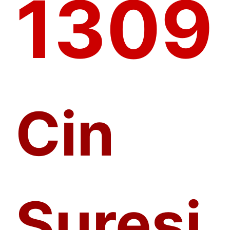
1309
Cin
Suresi