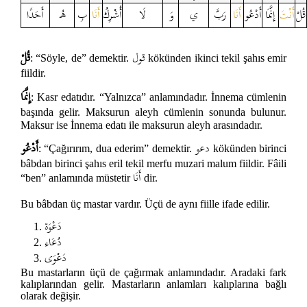
قُلْ
أَنْتَ
إِنَّمَا
أَدْعُو
أَنَا
رَبَّ
ي
وَ
لَا
أُشْرِكُ
أَنَا
بِ
هُ
أَحَدًا
قول
قُلْ
: “Söyle, de” demektir.
kökünden ikinci tekil şahıs emir
fiildir.
إِنَّمَا
: Kasr edatıdır. “Yalnızca” anlamındadır. İnnema cümlenin
başında gelir. Maksurun aleyh cümlenin sonunda bulunur.
Maksur ise İnnema edatı ile maksurun aleyh arasındadır.
دعو
أَدْعُو
: “Çağırırım, dua ederim” demektir.
kökünden birinci
bâbdan birinci şahıs eril tekil merfu muzari malum fiildir. Fâili
أَنَا
“ben” anlamında müstetir
dir.
Bu bâbdan üç mastar vardır. Üçü de aynı fiille ifade edilir.
دَعْوَة
دُعَاء
دَعْوَى
Bu mastarların üçü de çağırmak anlamındadır. Aradaki fark
kalıplarından gelir. Mastarların anlamları kalıplarına bağlı
olarak değişir.