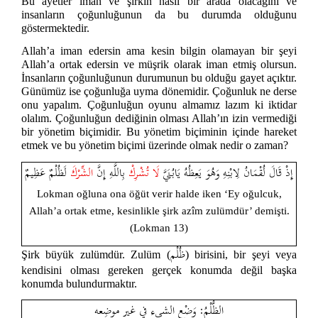
Bu ayetler iman ve şirkin nasıl bir arada olacağını ve
insanların çoğunluğunun da bu durumda olduğunu
göstermektedir.
Allah’a iman edersin ama kesin bilgin olamayan bir şeyi
Allah’a ortak edersin ve müşrik olarak iman etmiş olursun.
İnsanların çoğunluğunun durumunun bu olduğu gayet açıktır.
Günümüz ise çoğunluğa uyma dönemidir. Çoğunluk ne derse
onu yapalım. Çoğunluğun oyunu almamız lazım ki iktidar
olalım. Çoğunluğun dediğinin olması Allah’ın izin vermediği
bir yönetim biçimidir. Bu yönetim biçiminin içinde hareket
etmek ve bu yönetim biçimi üzerinde olmak nedir o zaman?
إِذْ قَالَ لُقْمَانُ لِابْنِهِ وَهُوَ يَعِظُهُ يَابُنَيَّ
لَا تُشْرِكْ
بِاللَّهِ إِنَّ
الشِّرْكَ
لَظُلْمٌ عَظِيمٌ
Lokman oğluna ona öğüt verir halde iken ‘Ey oğulcuk,
Allah’a ortak etme, kesinlikle şirk azîm zulümdür’ demişti.
(Lokman 13)
ظُلْم
Şirk büyük zulümdür. Zulüm (
) birisini, bir şeyi veya
kendisini olması gereken gerçek konumda değil başka
konumda bulundurmaktır.
الظُّلْمُ: وَضْع الشيء في غير موضِعه