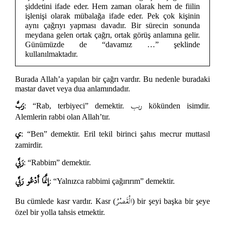
şiddetini ifade eder. Hem zaman olarak hem de fiilin
işlenişi olarak mübalağa ifade eder. Pek çok kişinin
aynı çağrıyı yapması davadır. Bir sürecin sonunda
meydana gelen ortak çağrı, ortak görüş anlamına gelir.
Günümüzde de “davamız …” şeklinde
kullanılmaktadır.
Burada Allah’a yapılan bir çağrı vardır. Bu nedenle buradaki
mastar davet veya dua anlamındadır.
ربب
رَبَّ
: “Rab, terbiyeci” demektir.
kökünden isimdir.
Alemlerin rabbi olan Allah’tır.
ي
: “Ben” demektir. Eril tekil birinci şahıs mecrur muttasıl
zamirdir.
رَبِّي
: “Rabbim” demektir.
إِنَّمَا أَدْعُو رَبِّي
: “Yalnızca rabbimi çağırırım” demektir.
الْقَصْرُ
Bu cümlede kasr vardır. Kasr (
) bir şeyi başka bir şeye
özel bir yolla tahsis etmektir.