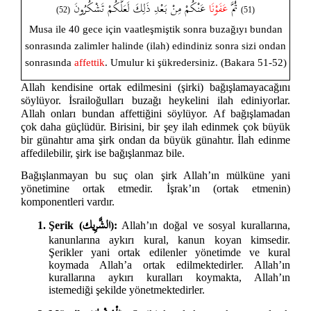
ثُمَّ
عَفَوْنَا
عَنْكُمْ مِنْ بَعْدِ ذَلِكَ لَعَلَّكُمْ تَشْكُرُونَ
(52)
(51)
Musa ile 40 gece için vaatleşmiştik sonra buzağıyı bundan
sonrasında zalimler halinde (ilah) edindiniz sonra sizi ondan
sonrasında
affettik
. Umulur ki şükredersiniz. (Bakara 51-52)
Allah kendisine ortak edilmesini (şirki) bağışlamayacağını
söylüyor. İsrailoğulları buzağı heykelini ilah ediniyorlar.
Allah onları bundan affettiğini söylüyor. Af bağışlamadan
çok daha güçlüdür. Birisini, bir şey ilah edinmek çok büyük
bir günahtır ama şirk ondan da büyük günahtır. İlah edinme
affedilebilir, şirk ise bağışlanmaz bile.
Bağışlanmayan bu suç olan şirk Allah’ın mülküne yani
yönetimine ortak etmedir. İşrak’ın (ortak etmenin)
komponentleri vardır.
الشَّرِيك
Şerik (
):
Allah’ın doğal ve sosyal kurallarına,
kanunlarına aykırı kural, kanun koyan kimsedir.
Şerikler yani ortak edilenler yönetimde ve kural
koymada Allah’a ortak edilmektedirler. Allah’ın
kurallarına aykırı kuralları koymakta, Allah’ın
istemediği şekilde yönetmektedirler.