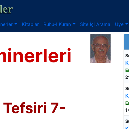
nerler
Kitaplar
Ruhu-l Kuran
Site İçi Arama
Üye
inerleri
S
K
E
2
S
K
Tefsiri 7-
E
1
S
K