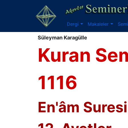
Dergi
Makaleler
Semi
Süleyman Karagülle
Kuran Sem
1116
En'âm Suresi 