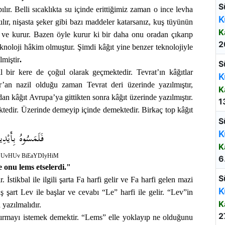
S
lır. Belli sıcaklıkta su içinde erittiğimiz zaman o ince levha
K
lır, nişasta şeker gibi bazı maddeler katarsanız, kuş tüyünün
K
ır ve kurur. Bazen öyle kurur ki bir daha onu oradan çıkarıp
2
knoloji hâkim olmuştur. Şimdi kâğıt yine benzer teknolojiyle
lmiştir
.
S
l bir kere de çoğul olarak geçmektedir. Tevrat’ın kâğıtlar
K
r’an nazil olduğu zaman Tevrat deri üzerinde yazılmıştır,
K
an kâğıt Avrupa’ya gittikten sonra kâğıt üzerinde yazılmıştır.
1
edir. Üzerinde demeyip içinde demektedir. Birkaç top kâğıt
S
فَلَمَسُوهُ بِأَيْدِي
K
K
SUvHUv BiEaYDIyHiM
6
e onu lems etselerdi."
S
. İstikbal ile ilgili şarta Fa harfi gelir ve Fa harfi gelen mazi
K
 şart Lev ile başlar ve cevabı “Le” harfi ile gelir. “Lev”in
K
yazılmalıdır.
2
ştırmayı istemek demektir. “Lems” elle yoklayıp ne olduğunu