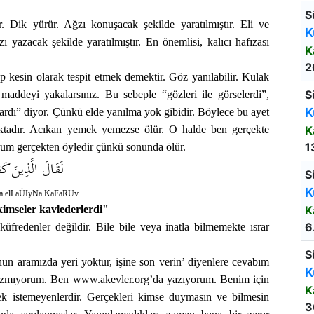
S
ır. Dik yürür. Ağzı konuşacak şekilde yaratılmıştır. Eli ve
K
ı yazacak şekilde yaratılmıştır. En önemlisi, kalıcı hafızası
K
2
 kesin olarak tespit etmek demektir. Göz yanılabilir. Kulak
S
maddeyi yakalarsınız. Bu sebeple “gözleri ile görselerdi”,
K
alardı” diyor. Çünkü elde yanılma yok gibidir. Böylece bu ayet
maktadır. Acıkan yemek yemezse ölür. O halde ben gerçekte
K
1
rum gerçekten öyledir çünkü sonunda ölür.
لَقَالَ الَّذِينَ كَف
S
K
 elLaÜIyNa KaFaRUv
imseler kavlederlerdi"
K
6
 küfredenler değildir. Bile bile veya inatla bilmemekte ısrar
S
nun aramızda yeri yoktur, işine son verin’ diyenlere cevabım
K
 yazmıyorum. Ben www.akevler.org’da yazıyorum. Benim için
K
mek istemeyenlerdir. Gerçekleri kimse duymasın ve bilmesin
3