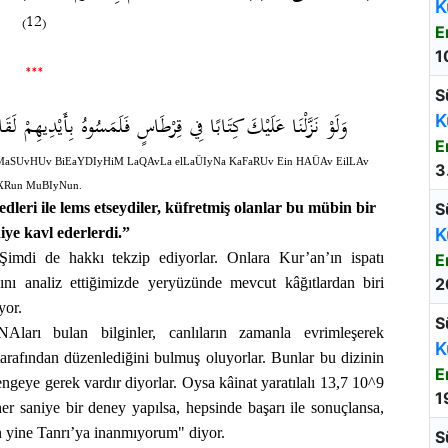
K
(12)
E
1
***
S
وَلَوْ نَزَّلْنَا عَلَيْكَ كِتَابًا فِي قِرْطَاسٍ فَلَمَسُوهُ بِأَيْدِيهِمْ لَ
K
E
aMaSUvHUv BiEaYDIyHiM LaQAvLa elLaÜIyNa KaFaRUv Ein HAÜAv EilLAv
3
XRun MuBIyNun.
yedleri ile lems etseydiler, küfretmiş olanlar bu mübin bir
S
diye kavl ederlerdi.”
K
 Şimdi de hakkı tekzip ediyorlar. Onlara Kur’an’ın ispatı
E
nı analiz ettiğimizde yeryüzünde mevcut kâğıtlardan biri
2
yor.
S
Aları bulan bilginler, canlıların zamanla evrimleşerek
K
i tarafından düzenlediğini bulmuş oluyorlar. Bunlar bu dizinin
E
ngeye gerek vardır diyorlar. Oysa kâinat yaratılalı 13,7 10^9
1
er saniye bir deney yapılsa, hepsinde başarı ile sonuçlansa,
 yine Tanrı’ya inanmıyorum" diyor.
S