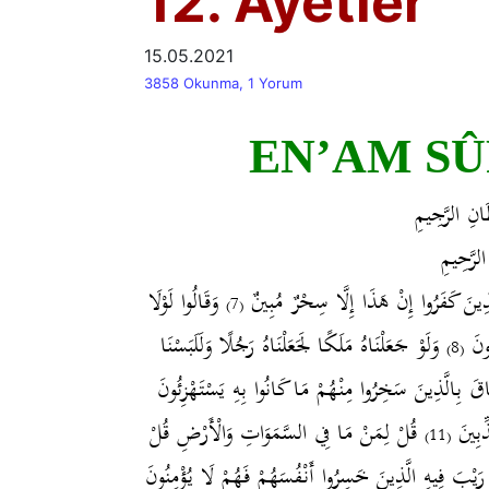
12. Ayetler
15.05.2021
3858 Okunma, 1 Yorum
EN’AM SÛR
َانِ الرَّجِيمِ
الرَّحِيمِ
لَّذِينَ كَفَرُوا إِنْ هَذَا إِلَّا سِحْرٌ مُبِينٌ
وَقَالُوا لَوْلَا
(7)
رُونَ
وَلَوْ جَعَلْنَاهُ مَلَكًا لَجَعَلْنَاهُ رَجُلًا وَلَلَبَسْنَا
(8)
َ بِالَّذِينَ سَخِرُوا مِنْهُمْ مَا كَانُوا بِهِ يَسْتَهْزِئُونَ
ِّبِينَ
قُلْ لِمَنْ مَا فِي السَّمَوَاتِ وَالْأَرْضِ قُلْ
(11)
َا رَيْبَ فِيهِ الَّذِينَ خَسِرُوا أَنْفُسَهُمْ فَهُمْ لَا يُؤْمِنُونَ