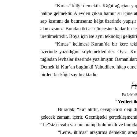
“Kırtas” kâğıt demektir. Kâğıt ağaçtan yapı
haline gelmektir. Alevden çıkan hamur su içine atı
sap kısmını da batırırsanız kâğıt üzerinde yapış
alamazsınız. Bundan iki asır öncesine kadar bu te
üretilmektedir. Boya için ise aynı teknoloji geliştiri
“Kırtas” kelimesi Kuran’da bir kere teki
üzerinde yazıldığını söylemektedirler. Oysa Ku
tuğladan levhalar üzerinde yazılmıştır. Osmanlılard
Demek ki Kur’an bugünkü Yahudilere hitap etmekt
birden bir kâğıt sayılmaktadır.
هِمْ
Fa LaMa
"Yedleri il
Buradaki “Fa” atıftır, cevap Fa’sı değildir
gelecek zamanı içerir. Geçmişteki gerçekleşmemiş
“Le”siz cevabı var mı; aranıp bulunmalı ve burada 
“Lems, iltimas” araştırma demektir, ara