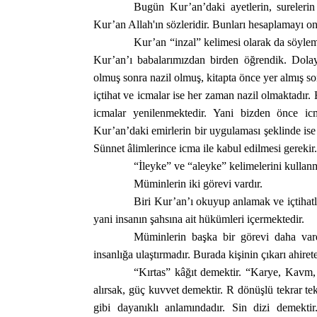
Bugün Kur’an’daki ayetlerin, surelerin 
Kur’an Allah'ın sözleridir. Bunları hesaplamayı onl
Kur’an “inzal” kelimesi olarak da söylem
Kur’an’ı babalarımızdan birden öğrendik. Dolay
olmuş sonra nazil olmuş, kitapta önce yer almış s
içtihat ve icmalar ise her zaman nazil olmaktadır. 
icmalar yenilenmektedir. Yani bizden önce icm
Kur’an’daki emirlerin bir uygulaması şeklinde ise 
Sünnet âlimlerince icma ile kabul edilmesi gereki
“İleyke” ve “aleyke” kelimelerini kullan
Müminlerin iki görevi vardır.
Biri Kur’an’ı okuyup anlamak ve içtihatl
yani insanın şahsına ait hükümleri içermektedir.
Müminlerin başka bir görevi daha vard
insanlığa ulaştırmadır. Burada kişinin çıkarı ahirete
“Kırtas” kâğıt demektir. “Karye, Kavm,
alırsak, güç kuvvet demektir. R dönüşlü tekrar tekr
gibi dayanıklı anlamındadır. Sin dizi demektir.