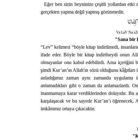
Eğer ben sizin beyninize çeşitli yollardan etki ed
gerçekten yapma değil yapmış görünmedir.
كِتَابًا
Va LaV Na z
"Sana bir k
“Lev” kelimesi “böyle kitap indirilmedi, insanları
ifade eder. Böyle bir kitap indirilseydi onun Al
olmayanlar onu kabul edebilirdi. Ama içeriğini 
şimdi Kur’an’ın Allah'ın sözü olduğunu kâğıtları i
anladığımız zaman aynı zamanda uygulama im
anlamadıkları gibi o zaman da anlamazlardı. Onla
inanmamaya karar verdiklerinden dolayıdır. Bu ay
karşılaşacak ve bu sayede Kur’an’ı öğrenecek, 
imkânımız ortaya çıkacaktır.
"K