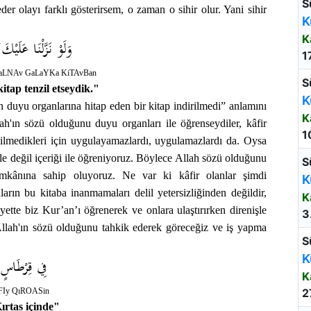
S
er olayı farklı gösterirsem, o zaman o sihir olur. Yani sihir
K
K
وَلَوْ نَزَّلْنَا عَلَيْكَ 
1
ZaLNAv GaLaYKa KiTAvBan
S
itap tenzil etseydik."
K
n duyu organlarına hitap eden bir kitap indirilmedi” anlamını
K
lah'ın sözü olduğunu duyu organları ile öğrenseydiler, kâfir
1
bilmedikleri için uygulayamazlardı, uygulamazlardı da. Oysa
le değil içeriği ile öğreniyoruz. Böylece Allah sözü olduğunu
S
kânına sahip oluyoruz. Ne var ki kâfir olanlar şimdi
K
rın bu kitaba inanmamaları delil yetersizliğinden değildir,
K
ette biz Kur’an’ı öğrenerek ve onlara ulaştırırken direnişle
3
Allah'ın sözü olduğunu tahkik ederek göreceğiz ve iş yapma
S
K
فِي قِرْطَاسٍ
K
FIy QıROASin
2
ırtas içinde"