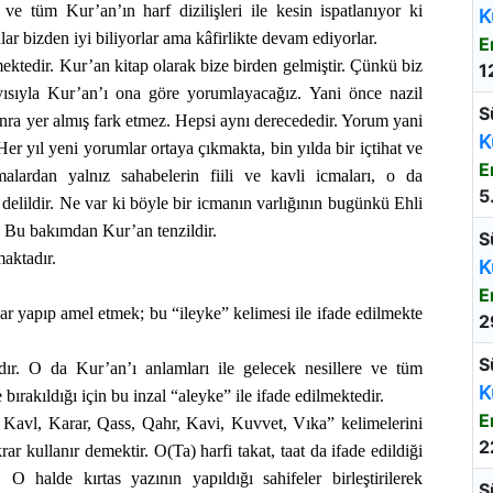
ve tüm Kur’an’ın harf dizilişleri ile kesin ispatlanıyor ki
K
ar bizden iyi biliyorlar ama kâfirlikte devam ediyorlar.
E
ektedir. Kur’an kitap olarak bize birden gelmiştir. Çünkü biz
1
ısıyla Kur’an’ı ona göre yorumlayacağız. Yani önce nazil
S
onra yer almış fark etmez. Hepsi aynı derecededir. Yorum yani
K
Her yıl yeni yorumlar ortaya çıkmakta, bin yılda bir içtihat ve
E
alardan yalnız sahabelerin fiili ve kavli icmaları, o da
5
delildir. Ne var ki böyle bir icmanın varlığının bugünkü Ehli
r. Bu bakımdan Kur’an tenzildir.
S
maktadır.
K
E
ar yapıp amel etmek; bu “ileyke” kelimesi ile ifade edilmekte
2
S
ır. O da Kur’an’ı anlamları ile gelecek nesillere ve tüm
K
 bırakıldığı için bu inzal “aleyke” ile ifade edilmektedir.
E
 Kavl, Karar, Qass, Qahr, Kavi, Kuvvet, Vıka” kelimelerini
2
ar kullanır demektir. O(Ta) harfi takat, taat da ifade edildiği
 O halde kırtas yazının yapıldığı sahifeler birleştirilerek
S