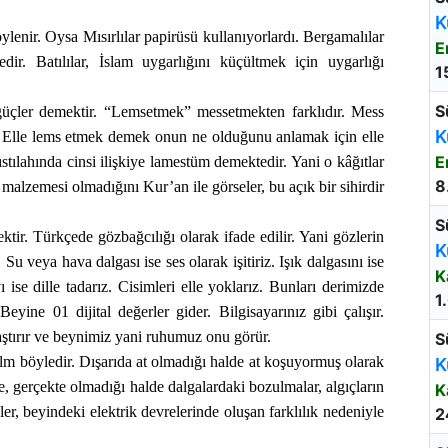
K
lenir. Oysa Mısırlılar papirüsü kullanıyorlardı. Bergamalılar
E
r. Batılılar, İslam uygarlığını küçültmek için uygarlığı
1
S
üçler demektir. “Lemsetmek” messetmekten farklıdır. Mess
K
. Elle lems etmek demek onun ne olduğunu anlamak için elle
E
ılahında cinsi ilişkiye lamestüm demektedir. Yani o kâğıtlar
8
alzemesi olmadığını Kur’an ile görseler, bu açık bir sihirdir
S
tir. Türkçede gözbağcılığı olarak ifade edilir. Yani gözlerin
K
 Su veya hava dalgası ise ses olarak işitiriz. Işık dalgasını ise
K
ise dille tadarız. Cisimleri elle yoklarız. Bunları derimizde
1
Beyine 01 dijital değerler gider. Bilgisayarınız gibi çalışır.
laştırır ve beynimiz yani ruhumuz onu görür.
S
 Film böyledir. Dışarıda at olmadığı halde at koşuyormuş olarak
K
e, gerçekte olmadığı halde dalgalardaki bozulmalar, algıçların
K
er, beyindeki elektrik devrelerinde oluşan farklılık nedeniyle
2