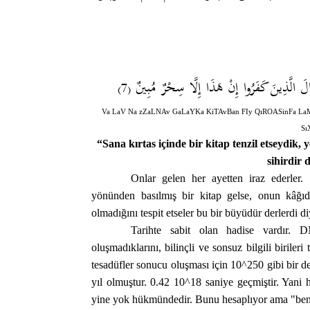
قَالَ الَّذِينَ كَفَرُوا إِنْ هَذَا إِلَّا سِحْرٌ مُبِينٌ
(7)
Va LaV Na zZaLNAv GaLaYKa KiTAvBan FIy QıROASinFa L
Sı
“Sana kırtas içinde bir kitap tenzil etseydik, 
sihirdir 
Onlar gelen her ayetten iraz ederler.
yönünden basılmış bir kitap gelse, onun kâğıdı
olmadığını tespit etseler bu bir büyüdür derlerdi di
Tarihte sabit olan hadise vardır. DN
oluşmadıklarını, bilinçli ve sonsuz bilgili biriler
tesadüfler sonucu oluşması için 10^250 gibi bir de
yıl olmuştur. 0.42 10^18 saniye geçmiştir. Yani h
yine yok hükmündedir. Bunu hesaplıyor ama "ben