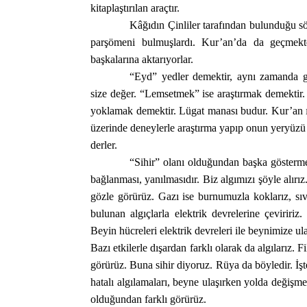
kitaplaştırılan araçtır.
Kâğıdın Çinliler tarafından bulunduğu söy
parşömeni bulmuşlardı. Kur’an’da da geçmektedi
başkalarına aktarıyorlar.
“Eyd” yedler demektir, aynı zamanda g
size değer. “Lemsetmek” ise araştırmak demektir
yoklamak demektir. Lügat manası budur. Kur’an ıst
üzerinde deneylerle araştırma yapıp onun yeryüzü m
derler.
“Sihir” olanı olduğundan başka göstermek
bağlanması, yanılmasıdır. Biz algımızı şöyle alırız.
gözle görürüz. Gazı ise burnumuzla koklarız, sıvı 
bulunan algıçlarla elektrik devrelerine çeviririz. 
Beyin hücreleri elektrik devreleri ile beynimize u
Bazı etkilerle dışardan farklı olarak da algılarız.
görürüz. Buna sihir diyoruz. Rüya da böyledir. İşt
hatalı algılamaları, beyne ulaşırken yolda değişmel
olduğundan farklı görürüz.