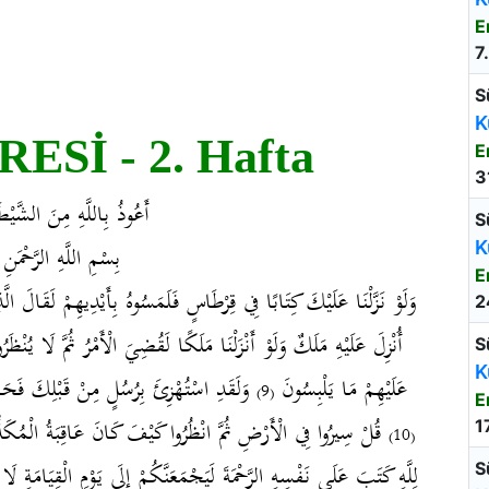
E
7
S
K
ESİ - 2. Hafta
E
3
أَعُوذُ بِاللَّهِ مِنَ الشَّيْط
S
K
بِسْمِ اللَّهِ الرَّحْمَنِ 
E
وَلَوْ نَزَّلْنَا عَلَيْكَ كِتَابًا فِي قِرْطَاسٍ فَلَمَسُوهُ بِأَيْدِيهِمْ لَقَالَ ا
2
أُنْزِلَ عَلَيْهِ مَلَكٌ وَلَوْ أَنْزَلْنَا مَلَكًا لَقُضِيَ الْأَمْرُ ثُمَّ لَا يُنْظَ
S
K
عَلَيْهِمْ مَا يَلْبِسُونَ
وَلَقَدِ اسْتُهْزِئَ بِرُسُلٍ مِنْ قَبْلِكَ فَحَاق
(9)
E
قُلْ سِيرُوا فِي الْأَرْضِ ثُمَّ انْظُرُوا كَيْفَ كَانَ عَاقِبَةُ الْمُكَذ
1
(10)
لِلَّهِ كَتَبَ عَلَى نَفْسِهِ الرَّحْمَةَ لَيَجْمَعَنَّكُمْ إِلَى يَوْمِ الْقِيَامَةِ ل
S