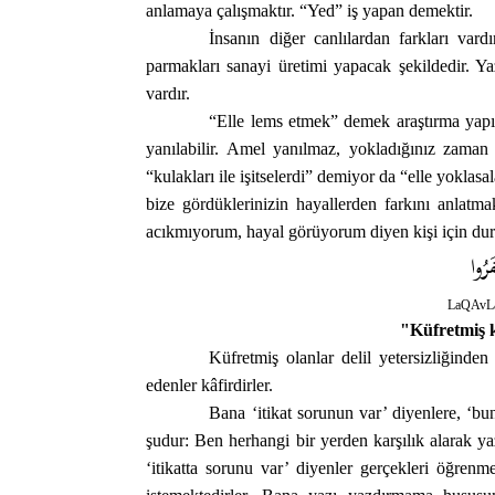
anlamaya çalışmaktır. “Yed” iş yapan demektir.
İnsanın diğer canlılardan farkları vard
parmakları sanayi üretimi yapacak şekildedir. Yaz
vardır.
“Elle lems etmek” demek araştırma yapıp
yanılabilir. Amel yanılmaz, yokladığınız zaman 
“kulakları ile işitselerdi” demiyor da “elle yoklas
bize gördüklerinizin hayallerden farkını anlat
acıkmıyorum, hayal görüyorum diyen kişi için du
َرُوا
LaQAvLa
"Küfretmiş k
Küfretmiş olanlar delil yetersizliğinden
edenler kâfirdirler.
Bana ‘itikat sorunun var’ diyenlere, ‘bu
şudur: Ben herhangi bir yerden karşılık alarak
‘itikatta sorunu var’ diyenler gerçekleri öğren