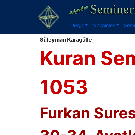
Dergi
Makaleler
Semi
Süleyman Karagülle
Kuran Sem
1053
Furkan Suresi