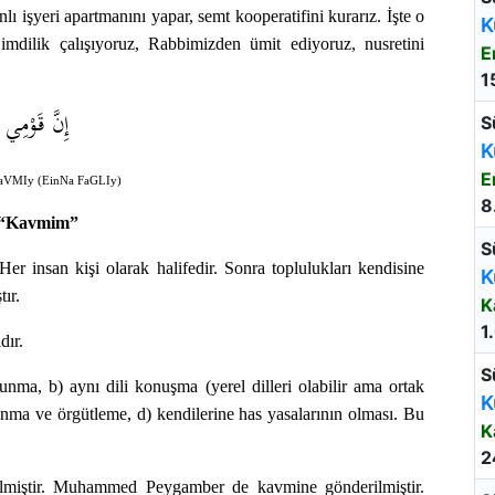
ı işyeri apartmanını yapar, semt kooperatifini kurarız. İşte o
K
mdilik çalışıyoruz, Rabbimizden ümit ediyoruz, nusretini
E
1
إِنَّ قَوْمِي
S
K
E
aVMIy (EinNa FaGLIy)
8
“Kavmim”
S
Her insan kişi olarak halifedir. Sonra toplulukları kendisine
K
ır.
K
1
dır.
S
unma, b) aynı dili konuşma (yerel dilleri olabilir ama ortak
K
lanma ve örgütleme, d) kendilerine has yasalarının olması. Bu
K
2
lmiştir. Muhammed Peygamber de kavmine gönderilmiştir.