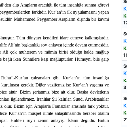
S
l’den alıp Arapların aracılığı ile tüm insanlığa sunma görevi
K
eygamberlerden farklıdır. Kur’an’ın ilk uygulamasını yapan
K
suldür. Muhammed Peygamber Arapların dışında bir kavmi
1
S
olmuştur. Tüm dünyayı kendileri idare etmeye kalkmışlardır.
K
alife Ali’nin başkanlığı soy anlayışı içinde devam ettirmesidir.
K
ife Ali çok muhterem ve mümin birisi olduğu halde mağlup
1
ne bağlı iken Sünnilere kaşı mağlupturlar. Humeyni bile gaip
S
K
, Ruhu’l-Kur’an çalışmaları gibi Kur’an’ın tüm insanlığa
K
in kurulması gerekir. Diğer vazifemiz ise Kur’an’ı yaşama ve
3
ze aittir. Bizim şeriatımız bize ait olur. Başka devletlerin
S
ları ilgilendirmez. İranlılar Şii kalırlar. Suudi Arabistanlılar
K
miz olur. Bizim için Araplarla Fransızlar arasında fark yoktur,
K
sadece Kur’an’ın müspet ilimle anlaşılmasında beraber olalım
2
ar. Halife-i ruy-i zemin anlayışı İslami değildir. Bütün