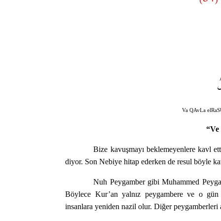
ُ
Va QAvLa elRaS
“Ve 
Bize kavuşmayı beklemeyenlere kavl etti
diyor. Son Nebiye hitap ederken de resul böyle kavl
Nuh Peygamber gibi Muhammed Peygambe
Böylece Kur’an yalnız peygambere ve o gün y
insanlara yeniden nazil olur. Diğer peygamberleri a