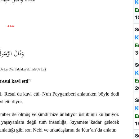
K
E
1
***
S
K
E
وَقَالَ الرَّسُول
3
S
UvLu (Va FaGaLa eLFaGUvLu)
K
E
resul kavl etti”
2
. Resul da kavl etti. Nuh Peygamberi anlatırken böyle dedi
S
 etti diyor.
K
r de ölmüş ve şimdi bize anlatıyor üslubunu kullanıyor.
E
aşayanlara değil tüm insanlığa, kıyamete kadar gelecek
1
nlattığı gibi son Nebi ve arkadaşlarını da Kur’an’da anlatır.
S