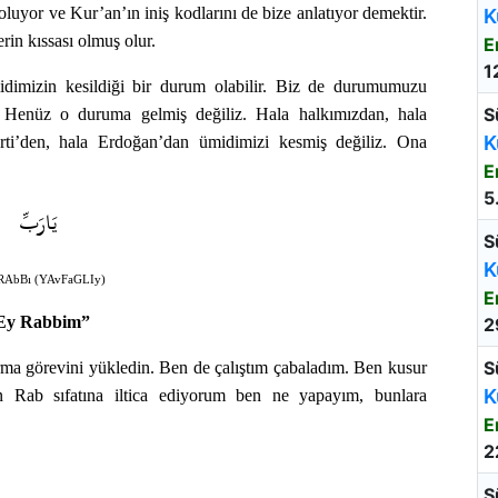
luyor ve Kur’an’ın iniş kodlarını de bize anlatıyor demektir.
K
rin kıssası olmuş olur.
E
1
dimizin kesildiği bir durum olabilir. Biz de durumumuzu
S
. Henüz o duruma gelmiş değiliz. Hala halkımızdan, hala
K
rti’den, hala Erdoğan’dan ümidimizi kesmiş değiliz. Ona
E
5
يَارَبِّ
S
K
RAbBı (YAvFaGLIy)
E
Ey Rabbim”
2
S
ırma görevini yükledin. Ben de çalıştım çabaladım. Ben kusur
K
n Rab sıfatına iltica ediyorum ben ne yapayım, bunlara
E
2
S