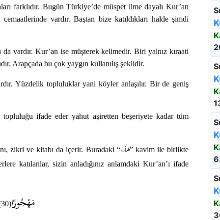
arı farklıdır. Bugün Türkiye’de müspet ilme dayalı Kur’an
S
cemaatlerinde vardır. Baştan bize katıldıkları halde şimdi
K
K
2
da vardır. Kur’an ise müşterek kelimedir. Biri yalnız kıraati
dır. Arapçada bu çok yaygın kullanılış şeklidir.
S
K
ır. Yüzdelik topluluklar yani köyler anlaşılır. Bir de geniş
K
1
topluluğu ifade eder yahut aşiretten beşeriyete kadar tüm
S
K
هَذَا
K
, zikri ve kitabı da içerir. Buradaki “
” kavim ile birlikte
6
lere katılanlar, sizin anladığınız anlamdaki Kur’an’ı ifade
S
K
مَهْجُورًا
K
(30)
3