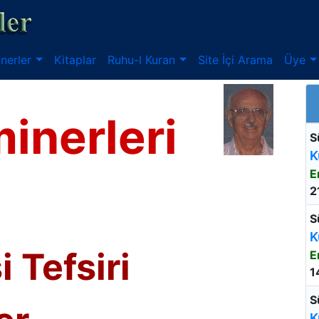
nerler
Kitaplar
Ruhu-l Kuran
Site İçi Arama
Üye
inerleri
S
K
E
2
S
K
 Tefsiri
E
1
S
K