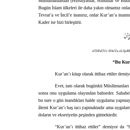
Müslümanlardan (Hıristiyanlar, Hindular ve Budist
Bugün İslam ülkeleri ile daha yakın olmamız onlar
Tevrat’a ve İncil’e inanırız, onlar Kur’an’a inanma
Kader ise bizi birleştirir.
رْآنَ
itTAPaÜUv HAvÜa eLQuR
“Bu Kur’a
Kur’an’ı kitap olarak ittihaz ettiler demiyo
Evet, tam olarak bugünkü Müslümanları a
sonra onu uygulama olayından bahseder. Sahabel
bu sure o gün inandıkları halde uygulama yapmayan
âlemi Kur’an’ı baş tacı yapmaktadır ama uygulama
doların ve ekseriyetin peşinden gitmektedir.
“Kur’an’ı ittihaz ettiler” demiyor da 