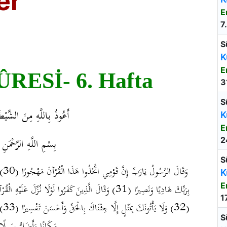
er
E
7
S
K
E
ESİ- 6. Hafta
3
S
أَعُوذُ بِاللَّهِ مِنَ الشَّيْط
K
E
بِسْمِ اللَّهِ الرَّحْمَنِ 
2
S
وَق
K
E
بِرَبِّكَ هَادِيًا وَنَصِيرًا (31) وَقَالَ الَّذِينَ كَفَرُوا لَوْلَا نُزِّل
1
وَل
S
مَكَانًا وَأَضَلُّ سَبِيلً