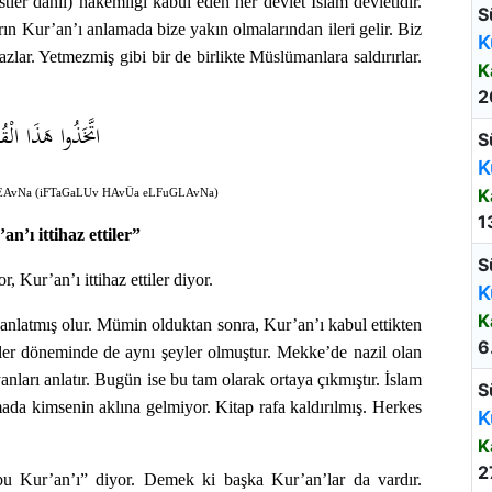
ler dâhil) hakemliği kabul eden her devlet İslam devletidir.
S
ın Kur’an’ı anlamada bize yakın olmalarından ileri gelir. Biz
K
zlar. Yetmezmiş gibi bir de birlikte Müslümanlara saldırırlar.
K
2
اتَّخَذُوا هَذَا الْقُ
S
K
K
EAvNa (iFTaGaLUv HAvÜa eLFuGLAvNa)
1
n’ı ittihaz ettiler”
S
r, Kur’an’ı ittihaz ettiler diyor.
K
K
nlatmış olur. Mümin olduktan sonra, Kur’an’ı kabul ettikten
6
er döneminde de aynı şeyler olmuştur. Mekke’de nazil olan
ları anlatır. Bugün ise bu tam olarak ortaya çıkmıştır. İslam
S
da kimsenin aklına gelmiyor. Kitap rafa kaldırılmış. Herkes
K
K
2
“bu Kur’an’ı” diyor. Demek ki başka Kur’an’lar da vardır.