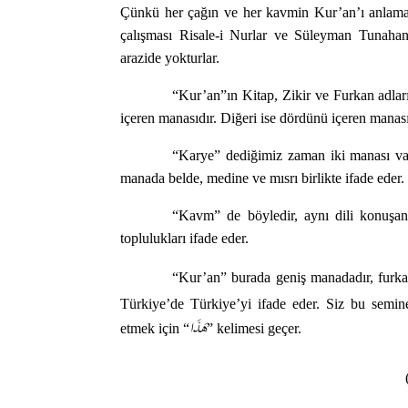
Çünkü her çağın ve her kavmin Kur’an’ı anlamal
çalışması Risale-i Nurlar ve Süleyman Tunahan 
arazide yokturlar.
“Kur’an”ın Kitap, Zikir ve Furkan adları 
içeren manasıdır. Diğeri ise dördünü içeren manası
“Karye” dediğimiz zaman iki manası vard
manada belde, medine ve mısrı birlikte ifade eder.
“Kavm” de böyledir, aynı dili konuşan 
toplulukları ifade eder.
“Kur’an” burada geniş manadadır, furkanı
Türkiye’de Türkiye’yi ifade eder. Siz bu seminer
هَذَا
etmek için “
” kelimesi geçer.