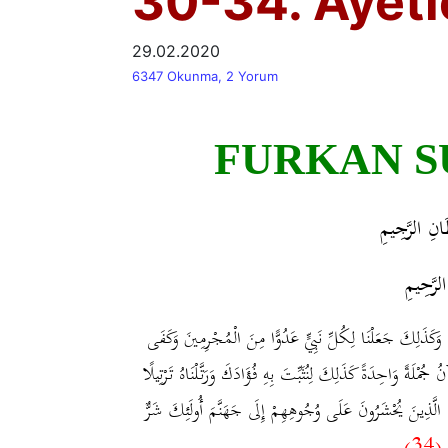
30-34. Ayetl
29.02.2020
6347 Okunma, 2 Yorum
FURKAN SÛR
َانِ الرَّجِيمِ
الرَّحِيمِ
َالَ الرَّسُولُ يَارَبِّ إِنَّ قَوْمِي اتَّخَذُوا هَذَا الْقُرْآنَ مَهْجُورًا (30) وَكَذَلِكَ جَعَلْنَا لِكُلِّ نَبِيٍّ عَدُوًّا مِنَ الْمُجْرِمِينَ وَكَفَى
َ عَلَيْهِ الْقُرْآنُ جُمْلَةً وَاحِدَةً كَذَلِكَ لِنُثَبِّتَ بِهِ فُؤَادَكَ وَرَتَّلْنَاهُ تَرْتِيلًا
(32) َا يَأْتُونَكَ بِمَثَلٍ إِلَّا جِئْنَاكَ بِالْحَقِّ وَأَحْسَنَ تَفْسِيرًا (33) الَّذِينَ يُحْشَرُونَ عَلَى وُجُوهِهِمْ إِلَى جَهَنَّمَ أُولَئِكَ شَرٌّ
(34)
ا