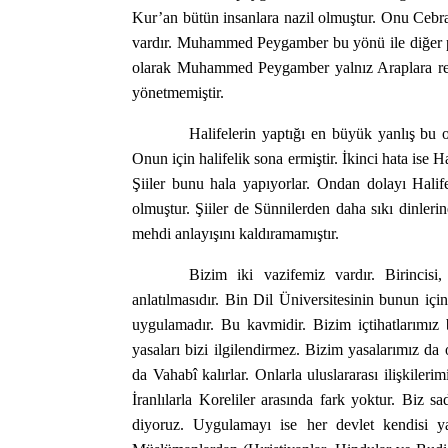
Kur’an bütün insanlara nazil olmuştur. Onu Cebrai
vardır. Muhammed Peygamber bu yönü ile diğer p
olarak Muhammed Peygamber yalnız Araplara re
yönetmemiştir.
Halifelerin yaptığı en büyük yanlış bu 
Onun için halifelik sona ermiştir. İkinci hata ise H
Şiiler bunu hala yapıyorlar. Ondan dolayı Hal
olmuştur. Şiiler de Sünnilerden daha sıkı dinleri
mehdi anlayışını kaldıramamıştır.
Bizim iki vazifemiz vardır. Birincisi
anlatılmasıdır. Bin Dil Üniversitesinin bunun iç
uygulamadır. Bu kavmidir. Bizim içtihatlarımız bi
yasaları bizi ilgilendirmez. Bizim yasalarımız da on
da Vahabî kalırlar. Onlarla uluslararası ilişkileri
İranlılarla Koreliler arasında fark yoktur. Biz 
diyoruz. Uygulamayı ise her devlet kendisi yap