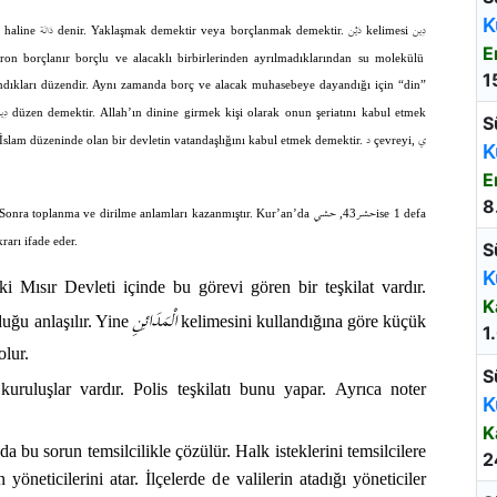
K
دِين
دَيْن
دَانَة
 haline
denir. Yaklaşmak demektir veya borçlanmak demektir.
kelimesi
E
tron borçlanır borçlu ve alacaklı birbirlerinden ayrılmadıklarından su molekülü
1
çlandıkları düzendir. Aynı zamanda borç ve alacak muhasebeye dayandığı için “din”
دِي
düzen demektir. Allah’ın dinine girmek kişi olarak onun şeriatını kabul etmek
S
ي
د
İslam düzeninde olan bir devletin vatandaşlığını kabul etmek demektir.
çevreyi,
K
E
8
حشر
حشي
Sonra toplanma ve dirilme anlamları kazanmıştır.
Kur’an’da
43,
ise 1 defa
rarı ifade eder.
S
K
 Mısır Devleti içinde bu görevi gören bir teşkilat vardır.
K
الْمَدَائِنِ
lduğu anlaşılır. Yine
kelimesini kullandığına göre küçük
1
olur.
S
uruluşlar vardır. Polis teşkilatı bunu yapar. Ayrıca noter
K
K
bu sorun temsilcilikle çözülür. Halk isteklerini temsilcilere
2
n yöneticilerini atar. İlçelerde de valilerin atadığı yöneticiler