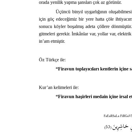
orada yenilik yapma şansları çok az görünür.
Üçüncü binyıl uygarlığının oluşabilmes
için göç edeceğimiz bir yere hatta çöle ihtiyacı
sonucu köyler boşalmış adeta çöllere dönmüştür. İ
gitmeleri gerekir. İmkânlar var, yollar var, elekt
in’am etmiştir.
Öz Türkçe ile:
“Firavun toplayıcıları kentlerin içine s
Kur’an kelimeleri ile:
“Firavun haşirleri medain içine irsal et
FaEaRSaLa FiRGaV
ِنِ حَاشِرِينَ
(53)