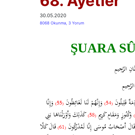
68. Ayetler
30.05.2020
8068 Okunma, 3 Yorum
ŞUARA SÛR
َانِ الرَّجِيمِ
الرَّحِيمِ
ِمَةٌ قَلِيلُونَ
وَإِنَّهُمْ لَنَا لَغَائِظُونَ
وَإِنَّا
(55)
(54)
وَكُنُوزٍ وَمَقَامٍ كَرِيمٍ
كَذَلِكَ وَأَوْرَثْنَاهَا بَنِي
(58)
ِ قَالَ أَصْحَابُ مُوسَى إِنَّا لَمُدْرَكُونَ
قَالَ كَلَّا
(61)