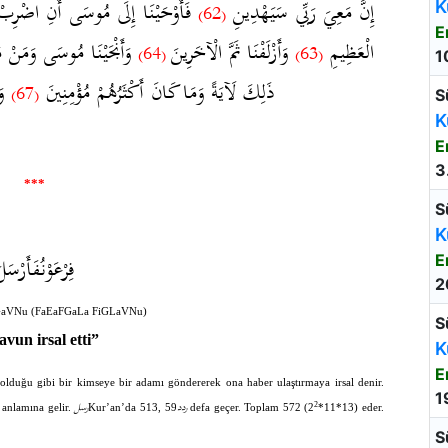
إِنَّ مَعِيَ رَبِّي سَيَهْدِينِ
فَأَوْحَيْنَا إِلَى مُوسَى أَنِ اضْرِبْ ب
K
(62)
E
الْعَظِيمِ
وَأَزْلَفْنَا ثَمَّ الْآخَرِينَ
وَأَنْجَيْنَا مُوسَى وَمَنْ م
(64)
(63)
1
ذَلِكَ لَآيَةً وَمَا كَانَ أَكْثَرُهُمْ مُؤْمِنِينَ
وَإ
(67)
S
K
E
3
***
S
K
فِرْعَوْنُفَأَرْسَل
E
2
GaVNu (FaEaFGaLa FiGLaVNu)
S
avun irsal etti”
K
E
olduğu gibi bir kimseye bir adamı göndererek ona haber ulaştırmaya irsal denir.
1
ردد
رسل
2
k anlamına gelir.
Kur’an’da 513,
59 defa geçer. Toplam 572 (2
*11*13) eder.
S