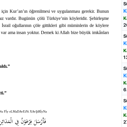
S
K
i için Kur’an’ın öğrenilmesi ve uygulanması gerekir. Bunun
K
mız vardır. Bugünün çölü Türkiye’nin köyleridir. Şehirleşme
2
srail oğullarının çöle gittikleri gibi müminlerin de köylere
rik var ama insan yoktur. Demek ki Allah bize büyük imkânları
S
K
K
1
aldı.”
S
K
K
6
ti.”
S
K
Nu Fİy eLMaDAvEiNi XAvŞiRİyNa
K
فَأَرْسَلَ فِرْعَوْنُ فِي الْمَدَائ
2