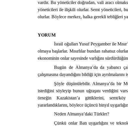
vardır. Bu yöneticiler doğrudan, vali aracı olmaksı
yöneticileri ile ilişkili olurlar. Semt yöneticileri, 
olurlar. Böylece merkez, halka gerekli tebliğleri y
YORUM
İsrail oğulları Yusuf Peygamber ile Mısır
olmaya başlarlar. Mısırlılar bundan rahatsız olurla
ekonominin onlar sayesinde varlığını sürdürdüğünü
Bugün de Almanya’da da yabancı çalış
çalışmasına dayandığını bildiği için ayrılmalarını i
Şöyle düşünülebilir. Almanya’da bir M
istediğini söyleyip bunun uğraşını verdiğini va
örneğin Kazakistan’a gittiklerini, semt/kö
yararlandıklarını, böylece üçüncü binyıl uygarlığı
Neden Almanya’daki Türkler?
Çünkü onlar Batı uygarlığını ve teknol