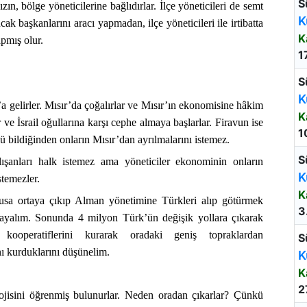
S
zın, bölge yöneticilerine bağlıdırlar. İlçe yöneticileri de semt
K
bucak başkanlarını aracı yapmadan, ilçe yöneticileri ile irtibatta
K
apmış olur.
1
S
K
’a gelirler. Mısır’da çoğalırlar ve Mısır’ın ekonomisine hâkim
K
r ve İsrail oğullarına karşı cephe almaya başlarlar. Firavun ise
1
 bildiğinden onların Mısır’dan ayrılmalarını istemez.
S
anları halk istemez ama yöneticiler ekonominin onların
K
stemezler.
K
usa ortaya çıkıp Alman yönetimine Türkleri alıp götürmek
3
rsayalım. Sonunda 4 milyon Türk’ün değişik yollara çıkarak
y kooperatiflerini kurarak oradaki geniş topraklardan
S
nı kurduklarını düşünelim.
K
K
2
ojisini öğrenmiş bulunurlar. Neden oradan çıkarlar? Çünkü