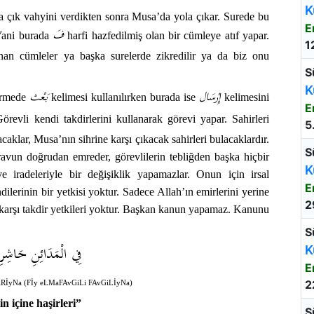
K
a çık vahyini verdikten sonra Musa’da yola çıkar. Surede bu
E
فَ
 Yani burada
harfi hazfedilmiş olan bir cümleye atıf yapar.
1
an cümleler ya başka surelerde zikredilir ya da biz onu
S
K
إِرْسَال
بَعْث
dermede
kelimesi kullanılırken burada ise
kelimesini
E
örevli kendi takdirlerini kullanarak görevi yapar. Sahirleri
5
aklar, Musa’nın sihrine karşı çıkacak sahirleri bulacaklardır.
S
iravun doğrudan emreder, görevlilerin tebliğden başka hiçbir
K
 ve iradeleriyle bir değişiklik yapamazlar. Onun için irsal
E
ndilerinin bir yetkisi yoktur. Sadece Allah’ın emirlerini yerine
2
se karşı takdir yetkileri yoktur. Başkan kanun yapamaz. Kanunu
S
فِي الْمَدَائِنِ حَاشِر
K
E
2
RİyNa (Fİy eLMaFAvGiLi FAvGiLİyNa)
n içine haşirleri”
S