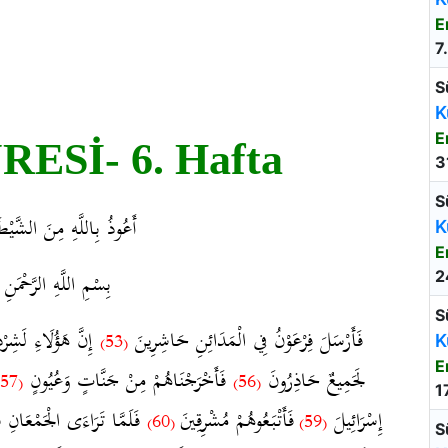
E
7
S
K
E
ESİ- 6. Hafta
3
S
أَعُوذُ بِاللَّهِ مِنَ الشَّيْط
K
E
بِسْمِ اللَّهِ الرَّحْمَنِ 
2
S
فَأَرْسَلَ فِرْعَوْنُ فِي الْمَدَائِنِ حَاشِرِينَ
إِنَّ هَؤُلَاءِ لَشِرْذ
(53)
K
E
لَجَمِيعٌ حَاذِرُونَ
فَأَخْرَجْنَاهُمْ مِنْ جَنَّاتٍ وَعُيُونٍ
(57)
(56)
1
إِسْرَائِيلَ
فَأَتْبَعُوهُمْ مُشْرِقِينَ
فَلَمَّا تَرَاءَى الْجَمْعَان
(60)
(59)
S