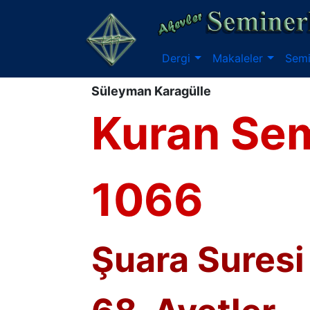
Dergi
Makaleler
Semi
Süleyman Karagülle
Kuran Sem
1066
Şuara Suresi 