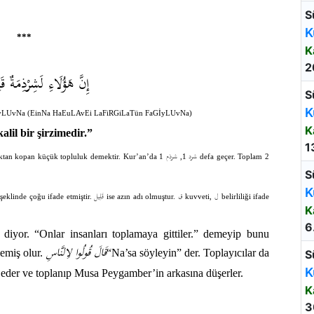
S
K
***
K
2
إِنَّ هَؤُلَاءِ لَشِرْذِمَةٌ قَل
S
K
yLUvNa (EinNa HaEuLAvEi LaFiRGiLaTün FaGİyLUvNa)
K
alil bir şirzimedir.”
1
شرد
شرذم
ktan kopan küçük topluluk demektir. Kur’an’da
1 defa geçer. Toplam 2
1,
S
K
ل
ق
قَلِيل
şeklinde çoğu ifade etmiştir.
ise azın adı olmuştur.
kuvveti,
belirliliği ifade
K
6
.” diyor. “Onlar insanları toplamaya gittiler.” demeyip bunu
قَالَ قُولُوا لِالنَّاسِ
lemiş olur.
“Na’sa söyleyin” der. Toplayıcılar da
S
K
t eder ve toplanıp Musa Peygamber’in arkasına düşerler.
K
3