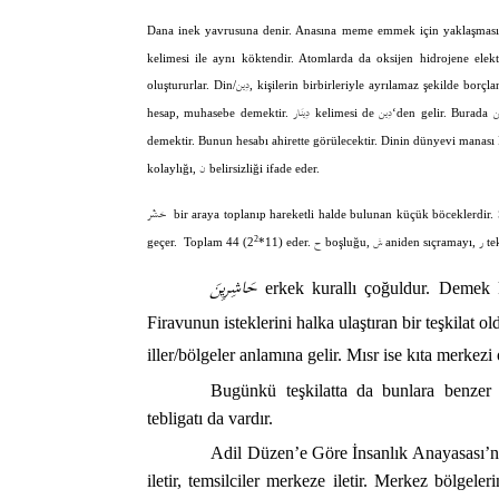
Dana inek yavrusuna denir. Anasına meme emmek için yaklaşması
kelimesi ile aynı köktendir. Atomlarda da oksijen hidrojene elek
دِين
oluştururlar. Din/
, kişilerin birbirleriyle ayrılamaz şekilde bor
ن
دِين
دِينَار
hesap, muhasebe demektir.
kelimesi de
‘den gelir. Burada
demektir. Bunun hesabı ahirette görülecektir. Dinin dünyevi manası 
ن
kolaylığı,
belirsizliği ifade eder.
حَشْر
bir araya toplanıp hareketli halde bulunan küçük böceklerdir. 
ر
ش
ح
2
boşluğu,
aniden sıçramayı,
tek
geçer. Toplam 44 (2
*11) eder.
حَاشِرِينَ
erkek kurallı çoğuldur. Demek ki
Firavunun isteklerini halka ulaştıran bir teşkilat o
iller/bölgeler anlamına gelir. Mısr ise kıta merkezi 
Bugünkü teşkilatta da bunlara benzer k
tebligatı da vardır.
Adil Düzen’e Göre İnsanlık Anayasası’nda 
iletir, temsilciler merkeze iletir. Merkez bölgeleri