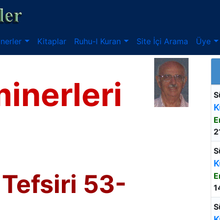
nerler
Kitaplar
Ruhu-l Kuran
Site İçi Arama
Üye
inerleri
S
K
E
2
S
K
Tefsiri 53-
E
1
S
K