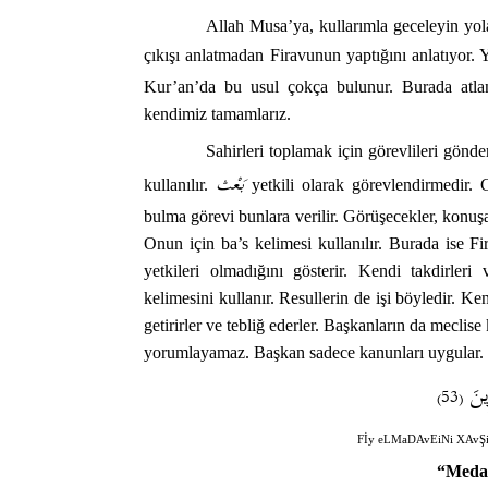
Allah Musa’ya, kullarımla geceleyin yol
çıkışı anlatmadan Firavunun yaptığını anlatıyor.
Kur’an’da bu usul çokça bulunur. Burada atlan
kendimiz tamamlarız.
Sahirleri toplamak için görevlileri gön
بَعْث
kullanılır.
yetkili olarak görevlendirmedir. G
bulma görevi bunlara verilir. Görüşecekler, konuşac
Onun için ba’s kelimesi kullanılır. Burada ise F
yetkileri olmadığını gösterir. Kendi takdirleri
kelimesini kullanır. Resullerin de işi böyledir. Ke
getirirler ve tebliğ ederler. Başkanların da mecli
yorumlayamaz. Başkan sadece kanunları uygular.
ِينَ
(53)
Fİy eLMaDAvEiNi XAvŞi
“Medai