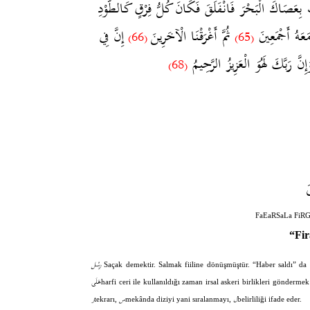
ِعَصَاكَ الْبَحْرَ فَانْفَلَقَ فَكَانَ كُلُّ فِرْقٍ كَالطَّوْدِ
َعَهُ أَجْمَعِينَ
ثُمَّ أَغْرَقْنَا الْآخَرِينَ
إِنَّ فِي
(66)
(65)
ِنَّ رَبَّكَ لَهُوَ الْعَزِيزُ الرَّحِيمُ
(68)
َ
FaEaRSaLa FiR
“Fir
رِسْل
Saçak demektir. Salmak fiiline dönüşmüştür. “Haber saldı” da 
عَلَى
harfi ceri ile kullanıldığı zaman irsal askeri birlikleri gönderme
ل
س
ر
tekrarı,
mekânda diziyi yani sıralanmayı,
belirliliği ifade eder.