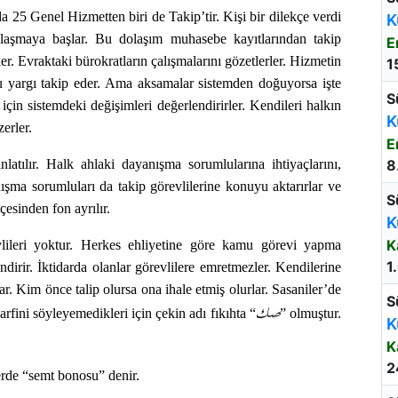
25 Genel Hizmetten biri de Takip’tir. Kişi bir dilekçe verdi
K
laşmaya başlar. Bu dolaşım muhasebe kayıtlarından takip
E
rler. Evraktaki bürokratların çalışmalarını gözetlerler. Hizmetin
1
u yargı takip eder. Ama aksamalar sistemden doğuyorsa işte
S
için sistemdeki değişimleri değerlendirirler. Kendileri halkın
K
erler.
E
tılır. Halk ahlaki dayanışma sorumlularına ihtiyaçlarını,
8
ışma sorumluları da takip görevlilerine konuyu aktarırlar ve
S
çesinden fon ayrılır.
K
K
lileri yoktur. Herkes ehliyetine göre kamu görevi yapma
1
ndirir. İktidarda olanlar görevlilere emretmezler. Kendilerine
r. Kim önce talip olursa ona ihale etmiş olurlar. Sasaniler’de
S
صك
rfini söyleyemedikleri için çekin adı fıkıhta “
” olmuştur.
K
K
2
rde “semt bonosu” denir.