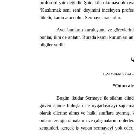
profesörü şair değildir. Şair; kör, okuması olm
‘Kızılırmak seni seni’ deyimini inceleyen prof
tüketir, kamu aracı olur. Sermaye aracı olur.
Ayet bunların kuruluşunu ve görevlerini 
bunlar, ilim de anlatır. Burada kamu kurumları an
bilgiler verilir.
َا
LaM YaPirRUv GAL
“Onun ale
Bugün iktidar Sermaye ile silahın elind
güven içinde buluşları ile uygarlaşmayı sağlama
olarak ellerine almış ve halkı sınıflara ayırmış, 
onların zengin olmalarını ve çalışmalarını önlerler
zenginleri, gerçek iş yapan sermayeyi yok eder.