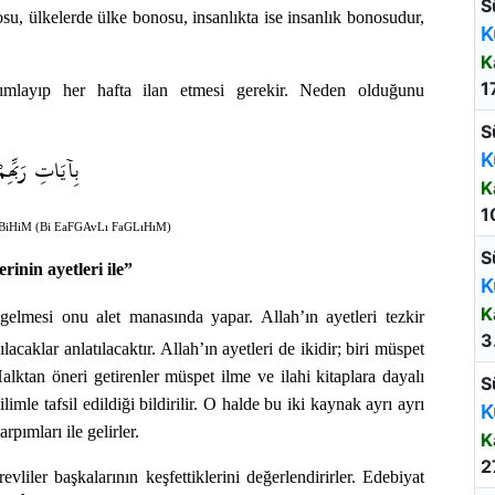
S
su, ülkelerde ülke bonosu, insanlıkta ise insanlık bonosudur,
K
K
1
ımlayıp her hafta ilan etmesi gerekir. Neden olduğunu
S
K
بِآيَاتِ رَبِّهِمْ
K
1
BiHiM (Bi EaFGAvLı FaGLıHıM)
S
rinin ayetleri ile”
K
K
gelmesi onu alet manasında yapar. Allah’ın ayetleri tezkir
3
lacaklar anlatılacaktır. Allah’ın ayetleri de ikidir; biri müspet
Halktan öneri getirenler müspet ilme ve ilahi kitaplara dayalı
S
imle tafsil edildiği bildirilir. O halde bu iki kaynak ayrı ayrı
K
arpımları ile gelirler.
K
2
evliler başkalarının keşfettiklerini değerlendirirler. Edebiyat