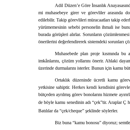
Adil Düzen’e Göre İnsanlık Anayasasında 
mi muhasebeye girer ve görevliler arasında do
edilebilir. Takip görevlileri müracaatları takip ede
yürümemesinin sebebi personelin ihmali ise bun
burada görüşleri alırlar. Sorunların çözümlenmesi 
önerilerini değerlendirerek sistemdeki sorunları çöz
Muhasebede plan proje kısmında bu anla
imkânlarını, çözüm yollarını önerir. Ahlaki dayan
üzerinde durmalarını isterler. Bunun için kamu büt
Ortaklık düzeninde ücretli kamu görev
yetkisine sahiptir. Herkes kendi kendisini görevle
bütçeden ayrılmış görev bonolarını hizmete ayırırla
de böyle kamu senedinin adı “çek”tir. Araplar Ç ha
Batılılar da “çek/cheque” şeklinde söylerler.
Biz buna “kamu bonosu” diyoruz; semtle