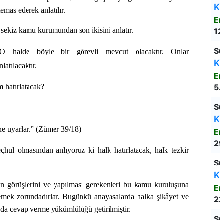
K
temas ederek anlatılır.
E
sekiz kamu kurumundan son ikisini anlatır.
1
S
O halde böyle bir görevli mevcut olacaktır. Onlar
K
nlatılacaktır.
E
m hatırlatacak?
5
S
K
ine uyarlar.” (Zümer 39/18)
E
2
çhul olmasından anlıyoruz ki halk hatırlatacak, halk tezkir
S
K
ın görüşlerini ve yapılması gerekenleri bu kamu kuruluşuna
E
nlemek zorundadırlar. Bugünkü anayasalarda halka şikâyet ve
2
nda cevap verme yükümlülüğü getirilmiştir.
S