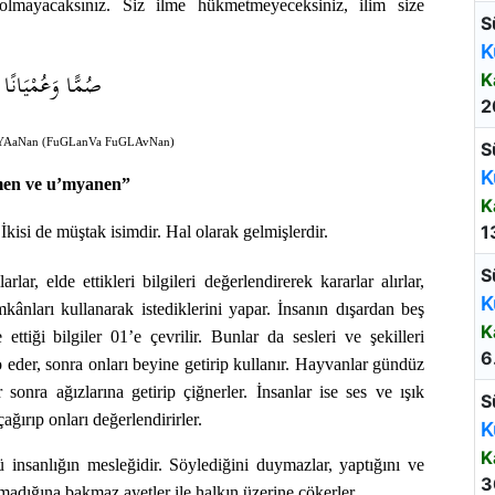
 olmayacaksınız. Siz ilme hükmetmeyeceksiniz, ilim size
S
K
صُمًّا وَعُمْيَانًا
K
3)
2
AaNan (FuGLanVa FuGLAvNan)
S
K
en ve u’myanen”
K
1
 İkisi de müştak isimdir. Hal olarak gelmişlerdir.
S
rlar, elde ettikleri bilgileri değerlendirerek kararlar alırlar,
K
kânları kullanarak istediklerini yapar. İnsanın dışardan beş
K
ttiği bilgiler 01’e çevrilir. Bunlar da sesleri ve şekilleri
6
 eder, sonra onları beyine getirip kullanır. Hayvanlar gündüz
 sonra ağızlarına getirip çiğnerler. İnsanlar ise ses ve ışık
S
ağırıp onları değerlendirirler.
K
K
insanlığın mesleğidir. Söylediğini duymazlar, yaptığını ve
3
lmadığına bakmaz ayetler ile halkın üzerine çökerler.