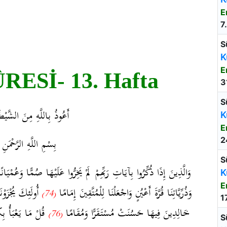
E
7
S
K
E
ESİ- 13. Hafta
3
S
أَعُوذُ بِاللَّهِ مِنَ الشَّيْط
K
E
بِسْمِ اللَّهِ الرَّحْمَنِ 
2
S
وَالَّذِينَ إِذَا ذُكِّرُوا بِآيَاتِ رَبِّهِمْ لَمْ يَخِرُّوا عَلَيْهَا صُمًّا وَعُمْيَان
K
E
وَذُرِّيَّاتِنَا قُرَّةَ أَعْيُنٍ وَاجْعَلْنَا لِلْمُتَّقِينَ إِمَامًا
أُولَئِكَ يُجْزَوْن
(74)
1
خَالِدِينَ فِيهَا حَسُنَتْ مُسْتَقَرًّا وَمُقَامًا
قُلْ مَا يَعْبَأُ بِك
(76)
S