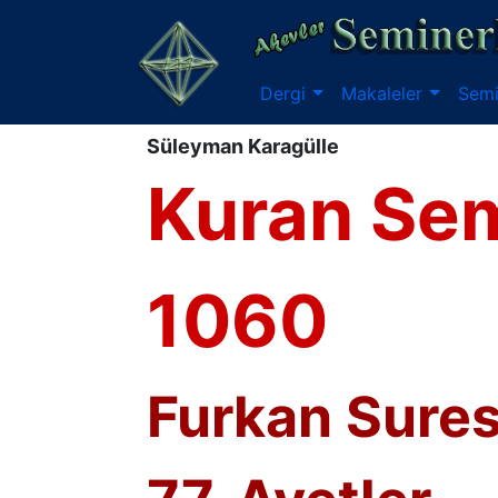
Dergi
Makaleler
Semi
Süleyman Karagülle
Kuran Sem
1060
Furkan Suresi