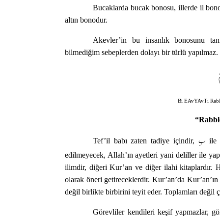
Bucaklarda bucak bonosu, illerde il bono
altın bonodur.
Akevler’in bu insanlık bonosunu tan
bilmediğim sebeplerden dolayı bir türlü yapılmaz.
Bi EAvYAvTı Rab
“Rabble
بِ
Tef’il babı zaten tadiye içindir,
ile 
edilmeyecek, Allah’ın ayetleri yani deliller ile yapı
ilimdir, diğeri Kur’an ve diğer ilahi kitaplardır. 
olarak öneri getireceklerdir. Kur’an’da Kur’an’ın il
değil birlikte birbirini teyit eder. Toplamları değil ç
Görevliler kendileri keşif yapmazlar, gör