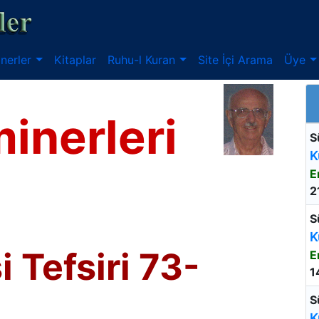
nerler
Kitaplar
Ruhu-l Kuran
Site İçi Arama
Üye
inerleri
S
K
E
2
S
K
 Tefsiri 73-
E
1
S
K