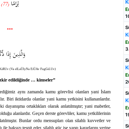
لِزَامًا
K
(77)
E
1
S
***
K
E
3
وَالَّذِينَ إِذَا ذُكِّ
S
K
KıRUv (Va elLaÜIyNa EiÜAv FugGıLUv)
E
zkir edildiğinde … kimseler”
2
dediğimiz aynı zamanda kamu görevlisi olanları yani İslam
S
lır. Biri iktidarda olanlar yani kamu yetkisini kullananlardır.
K
ki dayanışma ortaklıkları olarak anlatılmıştır; yani mabetler,
E
olduğu alanlardır. Geçen derste görevliler, kamu yetkililerinin
1
latılmıştır. Bunlar ordu mensupları olan silahlı kuvvetler ve
S
 ile haksızı tespit eder, silahlı güç ise yargı kararlarını yerine