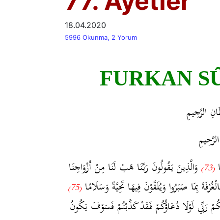
77. Ayetler
18.04.2020
5996 Okunma, 2 Yorum
FURKAN SÛR
َانِ الرَّجِيمِ
الرَّحِيمِ
ًا
وَالَّذِينَ يَقُولُونَ رَبَّنَا هَبْ لَنَا مِنْ أَزْوَاجِنَا
(73)
َالْغُرْفَةَ بِمَا صَبَرُوا وَيُلَقَّوْنَ فِيهَا تَحِيَّةً وَسَلَامًا
(75)
ُمْ رَبِّي لَوْلَا دُعَاؤُكُمْ فَقَدْ كَذَّبْتُمْ فَسَوْفَ يَكُونُ