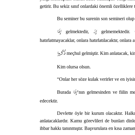
getirir. Bu sekiz sınıf onlardaki önemli özelliklere 
Bu seminer bu surenin son semineri olup 
إِ
إِذَا
نْ
gelmektedir,
gelmemektedir. 
hatırlatmayacaklar, onlara hatırlatılacaktır, onlara a
ذُكِّرُوا
meçhul gelmiştir. Kim anlatacak, ki
Kim olursa olsun.
“Onlar her söze kulak verirler ve en iyis
إِذَا
Burada
‘nın gelmesinden ve fiilin me
edecektir.
Devlette öyle bir kurum olacaktır. Halk
anlatacaklardır. Kamu görevlileri de bunları di
ihbar hakkı tanınmıştır. Başvurulara en kısa zama