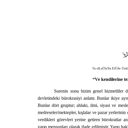
رُوا
Va elLaÜIyNa EiÜAv Üuk
“Ve kendilerine te
Surenin sonu bizim genel hizmetliler 
devletindeki bürokrasiyi anlatır. Bunlar ikiye ayrı
Bunlar dört gruptur; ahlaki, ilmi, siyasi ve mesle
medreseler/mektepler, kışlalar ve pazar yerlerinin 
verdikleri görevleri yerine getiren bürokratlar an
yargı mensupları olarak ifade edilmiştir. Yargı haklı