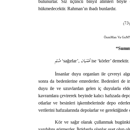
bulunurlar. Siz üçüncü binyıl âlimleri böyle
hükmedecektir. Rahman’ın ibadı bunlardır.
(7
ÖumMan Va GuMY
“Summ
عُمْيَان
صُمّ
‘sağırlar’,
ise ‘körler’ demektir.
İnsanlar duyu organları ile çevreyi algıla
sonra da bedenlerine emrederler. Bedenleri de im
duyu ile ve uzuvlardan gelen iç duyularla elde e
kavramlara çevirerek beyinde kalıcı hafızada depo
otlarlar ve besinleri işkembelerinde depo ederler
verilerini hafızalarında depolarlar ve gerektiğinde ç
Kör ve sağır olarak çullanmak bugünkü 
yazdığını görmezler. İktidarda olanlar ayet olup o