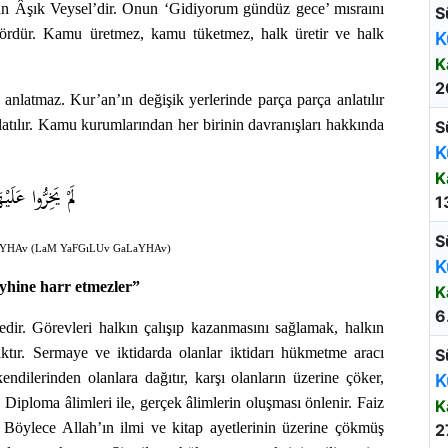
ayan Âşık Veysel’dir. Onun ‘Gidiyorum gündüz gece’ mısraını
S
esördür. Kamu üretmez, kamu tüketmez, halk üretir ve halk
K
K
2
anlatmaz. Kur’an’ın değişik yerlerinde parça parça anlatılır
latılır. Kamu kurumlarından her birinin davranışları hakkında
S
K
K
لَمْ يَخِرُّوا عَلَيْه
1
S
aYHAv (LaM YaFGıLUv GaLaYHAv)
K
yhine harr etmezler”
K
6
edir. Görevleri halkın çalışıp kazanmasını sağlamak, halkın
ktır. Sermaye ve iktidarda olanlar iktidarı hükmetme aracı
S
kendilerinden olanlara dağıtır, karşı olanların üzerine çöker,
K
. Diploma âlimleri ile, gerçek âlimlerin oluşması önlenir. Faiz
K
 Böylece Allah’ın ilmi ve kitap ayetlerinin üzerine çökmüş
2