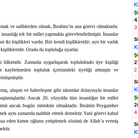
K
Ş
4
ak ve salihlerden olmak, İbrahim’in ana görevi olmaktadır.
3
anlığı tek bir millet yapmakla görevlendirilmiştir. İnsanlar
S
 iki kişilikleri vardır. Biri kendi kişilikleridir; ayrı bir varlık
K
kişilikleridir. Orada da topluluğa uyarlar.
Ş
2
iği hâkimdir. Zamanla uygarlaşarak topluluktaki üye kişiliği
2
 de kaybetmeden topluluk içerisindeki üyeliği artmıştır ve
 dönüşmüştür.
S
K
ş, ulaşım ve haberleşme gibi sıkıntılar dolayısıyla insanlar
Ş
başlamışlardır. Ancak 20. yüzyılda tüm insanlığın bir millet
2
 bölümü ancak bugün mümkün olmaktadır. İbrahim Peygamber
4
mek aynı zamanda taahhüt etmek demektir. Yani görevi kabul
dua eden kimse oğlunu yetiştirmek sözünü de Allah’a vermiş
S
ektir.
K