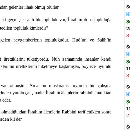
S
dan gelenler ilhak olmuş olurlar.
K
ki geçmişte salih bir topluluk var, İbrahim de o topluluğa
Ş
stedilen topluluk kimlerdir?
2
3
elen peygamberlerin topluluğudur. Hud’un ve Salih’in
S
K
rettiklerini tüketiyordu. Nuh zamanında insanlar kendi
Ş
kalarının ürettiklerini tüketmeye başlamışlar, böylece uyumlu
1
3
ar olmuştur. Ama bu uluslararası uyumlu bir çalışma
S
nde uyumlu çalışmadır. İbrahim âlemlerin rabbini tanıttıktan
K
a eder.
Ş
1
 olmadığından İbrahim âlemlerin Rabbini tarif ettikten sonra
2
erden kıl der.
S