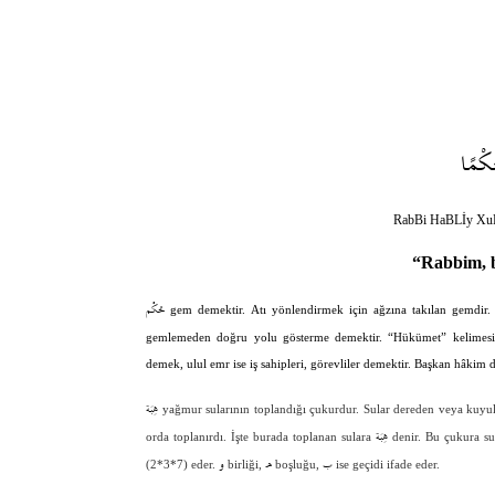
كْمًا
RabBi HaBLİy Xu
“Rabbim, 
حُكْم
gem demektir. Atı yönlendirmek için ağzına takılan gemdir
gemlemeden doğru yolu gösterme demektir. “Hükümet” kelimesi b
demek, ulul emr ise iş sahipleri, görevliler demektir. Başkan hâkim 
هِبَة
yağmur sularının toplandığı çukurdur. Sular dereden veya kuyular
هِبَة
orda toplanırdı. İşte burada toplanan sulara
denir. Bu çukura s
ب
ه
و
(2*3*7) eder.
birliği,
boşluğu,
ise geçidi ifade eder.