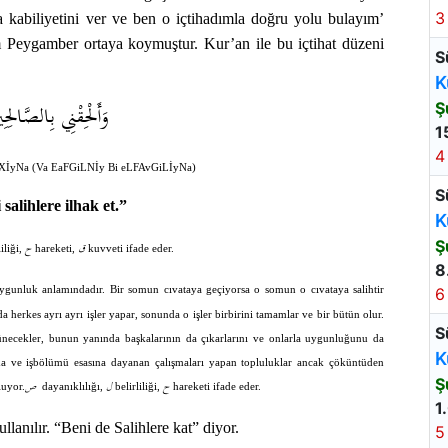
3
a kabiliyetini ver ve ben o içtihadımla doğru yolu bulayım’
im Peygamber ortaya koymuştur. Kur’an ile bu içtihat düzeni
S
K
وَأَلْحِقْنِي بِالصَّالِحِي
Ş
1
4
XİyNa (Va EaFGiLNİy Bi eLFAvGiLİyNa)
S
salihlere ilhak et.”
K
Ş
ق
ح
iliği,
hareketi,
kuvveti ifade eder.
8
gunluk anlamındadır. Bir somun cıvataya geçiyorsa o somun o cıvataya salihtir
6
herkes ayrı ayrı işler yapar, sonunda o işler birbirini tamamlar ve bir bütün olur.
S
düşünecekler, bunun yanında başkalarının da çıkarlarını ve onlarla uygunluğunu da
K
ma ve işbölümü esasına dayanan çalışmaları yapan topluluklar ancak çöküntüden
Ş
ح
ل
ص
luyor.
dayanıklılığı,
belirliliği,
hareketi ifade eder.
1
lanılır. “Beni de Salihlere kat” diyor.
5