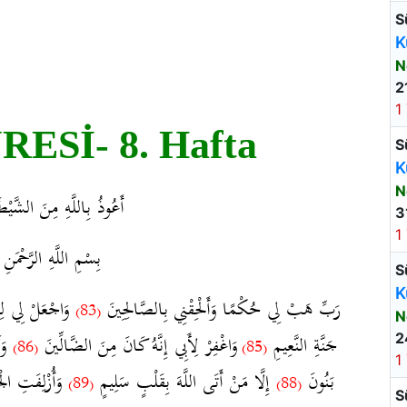
S
K
N
2
1
ESİ- 8. Hafta
S
K
N
أَعُوذُ بِاللَّهِ مِنَ الشَّيْط
3
1
بِسْمِ اللَّهِ الرَّحْمَنِ 
S
K
رَبِّ هَبْ لِي حُكْمًا وَأَلْحِقْنِي بِالصَّالِحِينَ
وَاجْعَلْ لِي ل
(83)
N
جَنَّةِ النَّعِيمِ
وَاغْفِرْ لِأَبِي إِنَّهُ كَانَ مِنَ الضَّالِّينَ
وَلَ
2
(86)
(85)
1
بَنُونَ
إِلَّا مَنْ أَتَى اللَّهَ بِقَلْبٍ سَلِيمٍ
وَأُزْلِفَتِ الْجَن
(89)
(88)
S