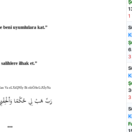
Ş
1
1
S
ve beni uyumlulara kat.”
K
Ş
6
3
alihlere ilhak et.”
S
K
Ş
an Va eLXiQNİy Bi elöÖAvLiXİyNa
3
3
رَبِّ هَبْ لِي حُكْمًا وَأَلْحِقْنِي
S
K
F
***
1