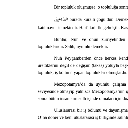
Bir topluluk oluşmuşsa, o topluluğa sonra
الصَّالِحِينَ
burada kurallı çoğuldur. Demek 
katılmayı istemektedir. Harfi tarif ile gelmiştir. Ka
Bunlar; Nuh ve onun zürriyetinden g
topluluklarıdır. Salih, uyumlu demektir.
Nuh Peygamberden önce herkes kendi ü
ürettiklerini değil de değişim (takas) yoluyla baş
topluluk, iş bölümü yapan topluluklar olmuşlardır.
Mezopotamya’da da uyumlu çalışma v
seviyesinde olmayıp yalnızca Mezopotamya’nın içi
sonra bütün insanların sulh içinde olmaları için du
Uluslararası bir iş bölümü ve dayanışma
O’na döner ve beni uluslararası iş birliğinde salihl