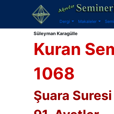
Dergi
Makaleler
Semi
Süleyman Karagülle
Kuran Sem
1068
Şuara Suresi 