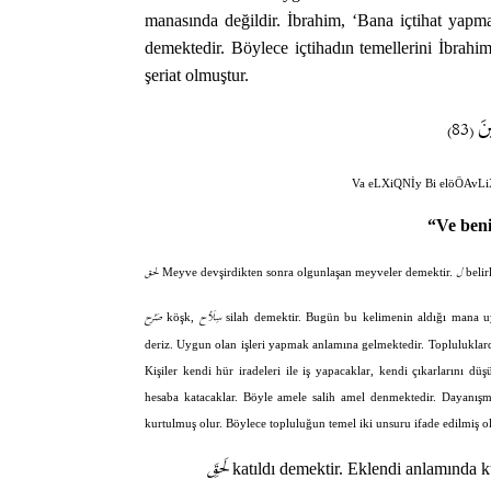
manasında değildir. İbrahim, ‘Bana içtihat yapm
demektedir. Böylece içtihadın temellerini İbrah
şeriat olmuştur.
نَ
(83)
Va eLXiQNİy Bi elöÖAvLi
“Ve beni 
ل
لحق
Meyve devşirdikten sonra olgunlaşan meyveler demektir.
belirl
سِلَأح
صَرْح
köşk,
silah demektir. Bugün bu kelimenin aldığı mana uy
deriz. Uygun olan işleri yapmak anlamına gelmektedir. Topluluklarda 
Kişiler kendi hür iradeleri ile iş yapacaklar, kendi çıkarlarını 
hesaba katacaklar. Böyle amele salih amel denmektedir. Dayanış
kurtulmuş olur. Böylece topluluğun temel iki unsuru ifade edilmiş o
لَحِقَ
katıldı demektir. Eklendi anlamında kul