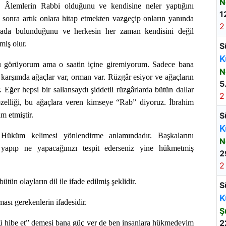
N
Âlemlerin Rabbi olduğunu ve kendisine neler yaptığını
1
n sonra artık onlara hitap etmekten vazgeçip onların yanında
2
rada bulunduğunu ve herkesin her zaman kendisini değil
miş olur.
S
K
u görüyorum ama o saatin içine giremiyorum. Sadece bana
N
e karşımda ağaçlar var, orman var. Rüzgâr esiyor ve ağaçların
5
. Eğer hepsi bir sallansaydı şiddetli rüzgârlarda bütün dallar
2
 özelliği, bu ağaçlara veren kimseye “Rab” diyoruz. İbrahim
 etmiştir.
S
K
üküm kelimesi yönlendirme anlamındadır. Başkalarını
N
t yapıp ne yapacağınızı tespit ederseniz yine hükmetmiş
2
2
ütün olayların dil ile ifade edilmiş şeklidir.
S
K
ası gerekenlerin ifadesidir.
Ş
2
hibe et” demesi bana güç ver de ben insanlara hükmedeyim