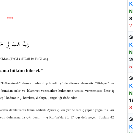
K
N
3
***
2
S
رَبِّ هَبْ لِي حُ
K
N
2
KMan (FaGLi iFGalLİy FuGLan)
5
bana hüküm hibe et.”
S
. “Hükmetmek” demek iradesini yok edip yönlendirmek demektir. “Hidayet” ise
K
uradan gelir ve İslamiyet yöneticilere hükmetme yetkisi vermemiştir. Emir iş
N
م
ك
ح
değil hadimdir.
hareketi,
oluşu,
enginliği ifade eder.
1
3
dan damlatılarak temin edilirdi. Ayrıca çukur yerine sarnıç yapılır yağmur suları
ءوب
وهب
وَهَبَ
uyun dolmasına da
denir.
Kur’an’da 25,
17 defa geçer. Toplam 42
S
K