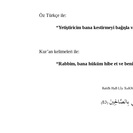
Öz Türkçe ile:
“Yetiştiricim bana kestirmeyi bağışla 
Kur’an kelimeleri ile:
“Rabbim, bana hüküm hibe et ve beni s
RabBi HaB Lİy XuKM
 بِالصَّالِحِينَ
(83)