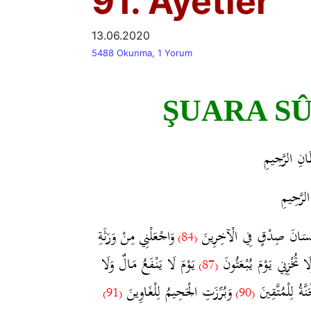
91. Ayetler
13.06.2020
5488 Okunma, 1 Yorum
ŞUARA SÛR
َانِ الرَّجِيمِ
الرَّحِيمِ
ِسَانَ صِدْقٍ فِي الْآخِرِينَ
وَاجْعَلْنِي مِنْ وَرَثَةِ
(84)
ا تُخْزِنِي يَوْمَ يُبْعَثُونَ
يَوْمَ لَا يَنْفَعُ مَالٌ وَلَا
(87)
َّةُ لِلْمُتَّقِينَ
وَبُرِّزَتِ الْجَحِيمُ لِلْغَاوِينَ
(91)
(90)