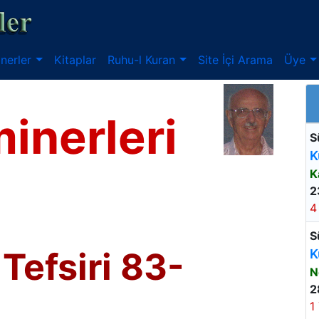
nerler
Kitaplar
Ruhu-l Kuran
Site İçi Arama
Üye
inerleri
S
K
K
2
4
S
Tefsiri 83-
K
N
2
1