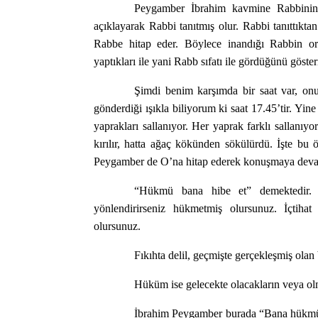
Peygamber İbrahim kavmine Rabbinin 
açıklayarak Rabbi tanıtmış olur. Rabbi tanıttıkta
Rabbe hitap eder. Böylece inandığı Rabbin o
yaptıkları ile yani Rabb sıfatı ile gördüğünü göster
Şimdi benim karşımda bir saat var, on
gönderdiği ışıkla biliyorum ki saat 17.45’tir. Yin
yaprakları sallanıyor. Her yaprak farklı sallanıyor
kırılır, hatta ağaç kökünden sökülürdü. İşte bu
Peygamber de O’na hitap ederek konuşmaya devam
“Hükmü bana hibe et” demektedir. H
yönlendirirseniz hükmetmiş olursunuz. İçtiha
olursunuz.
Fıkıhta delil, geçmişte gerçekleşmiş olan b
Hüküm ise gelecekte olacakların veya olm
İbrahim Peygamber burada “Bana hükmü 