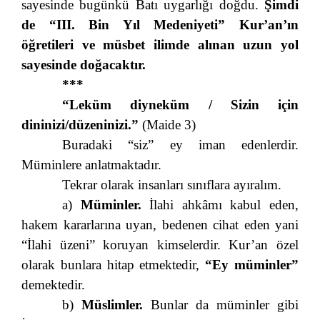
sayesinde bugünkü Batı uygarlığı doğdu.
Şimdi
de “III. Bin Yıl Medeniyeti” Kur’an’ın
öğretileri ve müsbet ilimde alınan uzun yol
sayesinde doğacaktır.
***
“Leküm diyneküm / Sizin için
dininizi/düzeninizi.”
(Maide 3)
Buradaki “siz” ey iman edenlerdir.
Müminlere anlatmaktadır.
Tekrar olarak insanları sınıflara ayıralım.
a)
Müminler.
İlahi ahkâmı kabul eden,
hakem kararlarına uyan, bedenen cihat eden yani
“İlahi üzeni” koruyan kimselerdir. Kur’an özel
olarak bunlara hitap etmektedir,
“Ey müminler”
demektedir.
b)
Müslimler.
Bunlar da müminler gibi