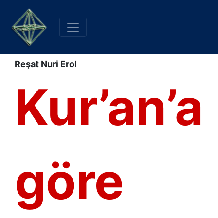
Reşat Nuri Erol
Kur’an’a
göre