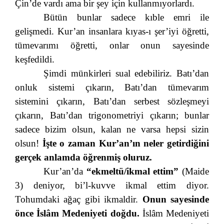
Çin’de vardı ama bir şey için kullanmıyorlardı.
Bütün bunlar sadece kıble emri ile
gelişmedi. Kur’an insanlara kıyas-ı şer’iyi öğretti,
tümevarımı öğretti, onlar onun sayesinde
keşfedildi.
Şimdi münkirleri sual edebiliriz. Batı’dan
onluk sistemi çıkarın, Batı’dan tümevarım
sistemini çıkarın, Batı’dan serbest sözleşmeyi
çıkarın, Batı’dan trigonometriyi çıkarın; bunlar
sadece bizim olsun, kalan ne varsa hepsi sizin
olsun!
İşte o zaman Kur’an’ın neler getirdiğini
gerçek anlamda öğrenmiş oluruz.
Kur’an’da
“ekmeltü/ikmal ettim”
(Maide
3) deniyor, bi’l-kuvve ikmal ettim diyor.
Tohumdaki ağaç gibi ikmaldir.
Onun sayesinde
önce İslâm Medeniyeti doğdu.
İslâm Medeniyeti