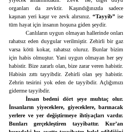
organları da zevktir. Kaşındığınızda sadece
kaşınan yeri kaşır ve zevk alırsınız.
“Tayyib”
ise
tüm hayat için insanın hoşuna giden şeydir.
Canlıların uygun olmayan hallerinde onları
rahatsız eden duygular verilmiştir. Zehirli bir gaz
varsa kötü kokar, rahatsız oluruz. Bunlar bizim
için habis olmuştur. Yani uygun olmayan her şey
habistir. Bize zararlı olan, bize zarar veren habistir.
Habisin zıttı tayyibdir. Zehirli olan şey habistir.
Zehrin tesirini yok eden de tayyibdir. Açlığımızı
giderme tayyibdir.
İnsan bedeni dört şeye muhtaç olur.
İnsanların yiyeceklere, giyeceklere, barınacak
yerlere ve yer değiştirmeye ihtiyaçları vardır.
Bunları gerçekleştiren tayyibattır. Kur’an
buradaki bu ayette tayyibatın helal edildiğini