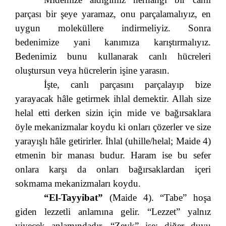
parçası bir şeye yaramaz, onu parçalamalıyız, en
uygun moleküllere indirmeliyiz. Sonra
bedenimize yani kanımıza karıştırmalıyız.
Bedenimiz bunu kullanarak canlı hücreleri
oluştursun veya hücrelerin işine yarasın.
İşte, canlı parçasını parçalayıp bize
yarayacak hâle getirmek ihlal demektir. Allah size
helal etti derken sizin için mide ve bağırsaklara
öyle mekanizmalar koydu ki onları çözerler ve size
yarayışlı hâle getirirler. İhlal (uhille/helal; Maide 4)
etmenin bir manası budur. Haram ise bu sefer
onlara karşı da onları bağırsaklardan içeri
sokmama mekanizmaları koydu.
“El-Tayyibat”
(Maide 4). “Tabe” hoşa
giden lezzetli anlamına gelir. “Lezzet” yalnız
yiyecek anlamındadır. “Zevk” ise; diğer duyu