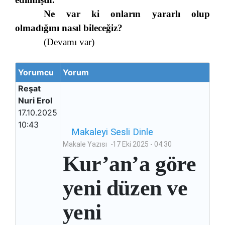
Ne var ki onların yararlı olup
olmadığını nasıl bileceğiz?
(Devamı var)
Yorumcu
Yorum
Reşat
Nuri Erol
17.10.2025
10:43
Makaleyi
Sesli
Dinle
Makale Yazısı
-
17 Eki 2025 - 04:30
Kur’an’a göre
yeni düzen ve
yeni