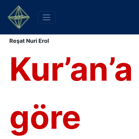
Reşat Nuri Erol
Kur’an’a
göre