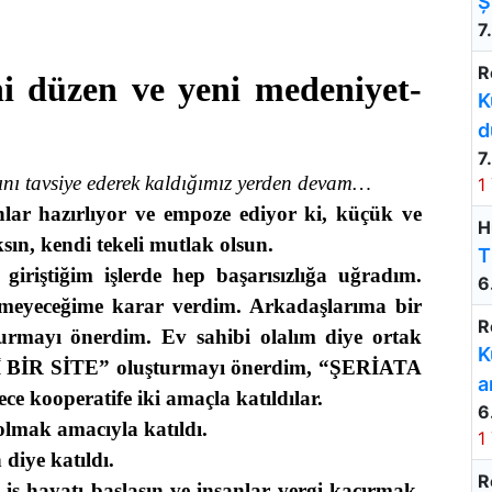
Ș
7
R
i düzen ve yeni medeniyet-
K
d
7
sını tavsiye ederek kaldığımız yerden devam…
1
ar hazırlıyor ve empoze ediyor ki, küçük ve
H
sın, kendi tekeli mutlak olsun.
T
giriştiğim işlerde hep başarısızlığa uğradım.
6
meyeceğime karar verdim. Arkadaşlarıma bir
R
urmayı önerdim. Ev sahibi olalım diye ortak
K
 BİR SİTE
” oluşturmayı önerdim, “
ŞERİATA
a
e kooperatife iki amaçla katıldılar.
6
 olmak amacıyla katıldı.
1
 diye katıldı.
R
ş hayatı başlasın ve insanlar vergi kaçırmak,