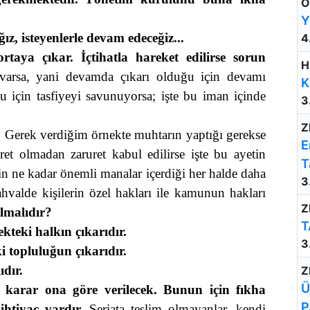
Ö
Y
z, isteyenlerle devam edeceğiz...
4
rtaya çıkar.
İçtihatla hareket edilirse sorun
H
varsa, yani devamda çıkarı olduğu için devamı
K
u için tasfiyeyi savunuyorsa; işte bu iman içinde
3
Z
?
Gerek verdiğim örnekte muhtarın yaptığı gerekse
E
ret olmadan zaruret kabul edilirse işte bu ayetin
T
in ne kadar önemli manalar içerdiği her halde daha
3
ahvalde kişilerin özel hakları ile kamunun hakları
Z
lmalıdır?
T
kteki halkın çıkarıdır.
3
i topluluğun çıkarıdır.
dır.
Z
Ü
ve karar ona göre verilecek. Bunun için fıkha
P
ihtiyaç vardır.
Şeriata teslim olmayanlar, kendi