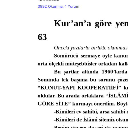
3992 Okunma, 1 Yorum
Kur’an’a göre yen
63
Önceki yazılarla birlikte okunma
Sömürücü sermaye öyle kanunl
orta ölçekli müteşebbisler ortadan kalk
Bu şartlar altında 1960’larda 
Sonunda tek başıma bu sorunu çöze
“
KONUT-YAPI KOOPERATIİFİ
” k
oldular. Bu arada ortaklara “
İSLÂMÎ
GÖRE SİTE
” kurmayı önerdim. Böylec
-Kimileri ev sahibi, arsa sahibi
-Kimileri de İslâmî sitemiz olsun
Benim gayem de şeriata uygun i