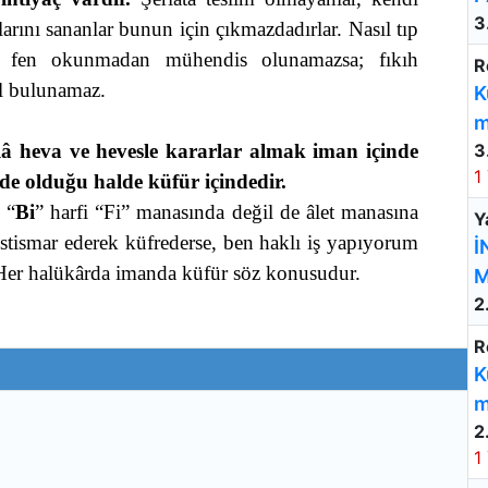
3
aklarını sananlar bunun için çıkmazdadırlar. Nasıl tıp
l fen okunmadan mühendis olunamazsa; fıkıh
R
l bulunamaz.
K
m
â heva ve hevesle kararlar almak iman içinde
3
1
e olduğu halde küfür içindedir.
 “
Bi
” harfi “Fi” manasında değil de âlet manasına
Y
 istismar ederek küfrederse, ben haklı iş yapıyorum
İ
 Her halükârda imanda küfür söz konusudur.
M
2
R
K
m
2
1