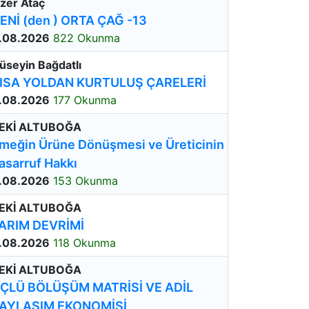
zer Ataç
ENİ (den ) ORTA ÇAĞ -13
.08.2026
822 Okunma
üseyin Bağdatlı
ISA YOLDAN KURTULUŞ ÇARELERİ
.08.2026
177 Okunma
EKİ ALTUBOĞA
meğin Ürüne Dönüşmesi ve Üreticinin
asarruf Hakkı
.08.2026
153 Okunma
EKİ ALTUBOĞA
ARIM DEVRİMİ
.08.2026
118 Okunma
EKİ ALTUBOĞA
ÇLÜ BÖLÜŞÜM MATRİSİ VE ADİL
AYLAŞIM EKONOMİSİ