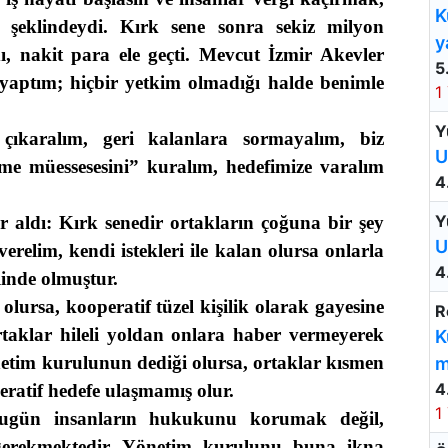
K
 şeklindeydi. Kırk sene sonra sekiz milyon
y
ldı, nakit para ele geçti. Mevcut İzmir Akevler
5
 yaptım; hiçbir yetkim olmadığı halde benimle
1
Y
 çıkaralım, geri kalanlara sormayalım, biz
U
şme müessesesini” kuralım, hedefimize varalım
4
Y
 aldı: Kırk senedir ortakların çoğuna bir şey
U
relim, kendi istekleri ile kalan olursa onlarla
4
linde olmuştur.
lursa, kooperatif tüzel kişilik olarak gayesine
R
taklar hileli yoldan onlara haber vermeyerek
K
önetim kurulunun dediği olursa, ortaklar kısmen
m
4
ratif hedefe ulaşmamış olur.
1
ugün insanların hukukunu korumak değil,
gerekmektedir. Yönetim kurulunu buna ikna