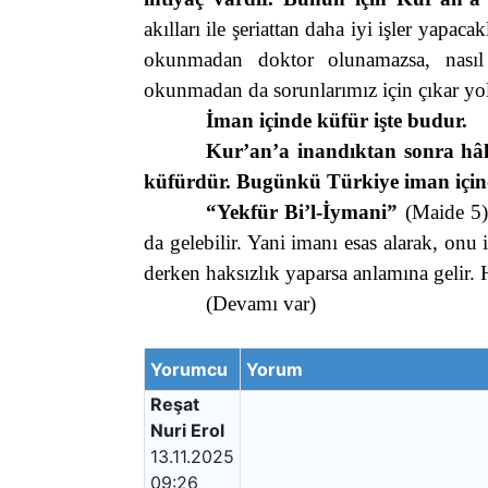
akılları ile şeriattan daha iyi işler yapac
okunmadan doktor olunamazsa, nası
okunmadan da sorunlarımız için çıkar yo
İman içinde küfür işte budur.
Kur’an’a inandıktan sonra hâl
küfürdür. Bugünkü Türkiye iman içind
“Yekfür Bi’l-İymani”
(Maide 5)
da gelebilir. Yani imanı esas alarak, onu
derken haksızlık yaparsa anlamına gelir.
(Devamı var)
Yorumcu
Yorum
Reşat
Nuri Erol
13.11.2025
09:26