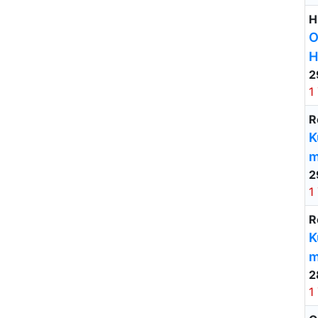
H
O
H
2
1
R
K
m
2
1
R
K
m
2
1