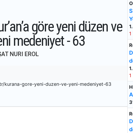
O
S
Y
ur’an’a göre yeni düzen ve
1
1
eni medeniyet - 63
R
D
ŞAT NURI EROL
d
1
1
.tr/kurana-gore-yeni-duzen-ve-yeni-medeniyet-63
H
A
3
R
D
d