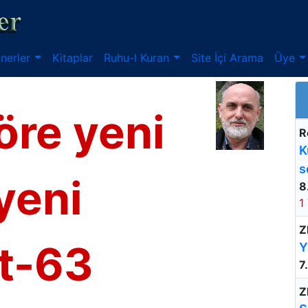
nerler
Kitaplar
Ruhu-l Kuran
Site İçi Arama
Üye
öre yeni
R
K
s
yeni
8
1
Z
t-63
Y
7
Z