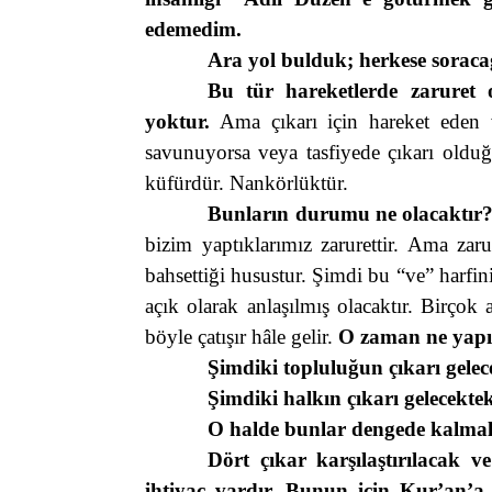
edemedim.
Ara yol bulduk; herkese soracağı
Bu tür hareketlerde zaruret o
yoktur.
Ama çıkarı için hareket eden 
savunuyorsa veya tasfiyede çıkarı olduğ
küfürdür. Nankörlüktür.
Bunların durumu ne olacaktır
bizim yaptıklarımız zarurettir. Ama zaru
bahsettiği husustur. Şimdi bu “ve” harfin
açık olarak anlaşılmış olacaktır. Birçok 
böyle çatışır hâle gelir.
O zaman ne yapı
Şimdiki topluluğun çıkarı gelece
Şimdiki halkın çıkarı gelecektek
O halde bunlar dengede kalmalı
Dört çıkar karşılaştırılacak 
ihtiyaç vardır. Bunun için Kur’an’a 