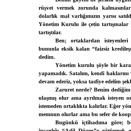
rüşvet vermek zorunda kalmasınlar
dolarlık mal varlığımızın yarısı satı
Yönetim Kurulu ile çetin tartışmalar
tartıştılar.
Ben; ortaklardan isteyenleri
bununla eksik kalan “faizsiz kredile
dedim.
Yönetim kurulu şöyle bir karar
yapamadık. Satalım, kendi haklarını ve
devam ederiz, yoksa tasfiye edelim şek
Zaruret nerde? Benim dediğim o
ulaşmış olur ama ayrılmak isteyen or
istemeden ortaklıkta kalırlar. Eğer y
memnun olurlar ama bu sefer de koope
Bugünkü içtihadıma göre; b
insanlığı “Adil Düzen”e götürmek 