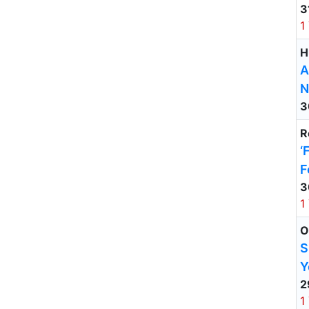
3
1
H
A
N
3
R
‘
F
3
1
O
S
Y
2
1