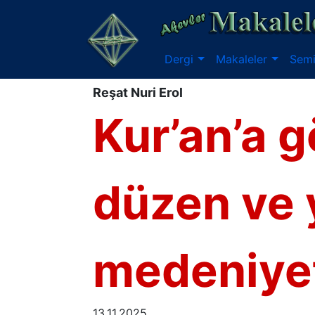
Dergi
Makaleler
Semi
Reşat Nuri Erol
Kur’an’a g
düzen ve 
medeniye
13.11.2025