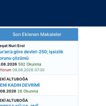
Son Eklenen Makaleler
eşat Nuri Erol
ur’an’a göre devlet-250; işsizlik
orunu çözümü
.08.2026
592 Okunma
 Yorum
08.08.2026 07:30
EKİ ALTUBOĞA
ENİ KADIN DEVRİMİ
.08.2026
26 Okunma
EKİ ALTUBOĞA