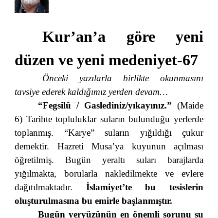
Kur’an’a göre yeni
düzen ve yeni medeniyet-67
Önceki yazılarla birlikte okunmasını
tavsiye ederek kaldığımız yerden devam…
“Fegsilû / Gaslediniz/yıkayınız.”
(Maide
6) Tarihte topluluklar suların bulunduğu yerlerde
toplanmış. “Karye” suların yığıldığı çukur
demektir. Hazreti Musa’ya kuyunun açılması
öğretilmiş. Bugün yeraltı suları barajlarda
yığılmakta, borularla nakledilmekte ve evlere
dağıtılmaktadır.
İslamiyet’te bu tesislerin
oluşturulmasına bu emirle başlanmıştır.
Bugün yeryüzünün en önemli sorunu su