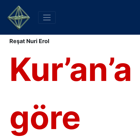
Reşat Nuri Erol
Kur’an’a
göre