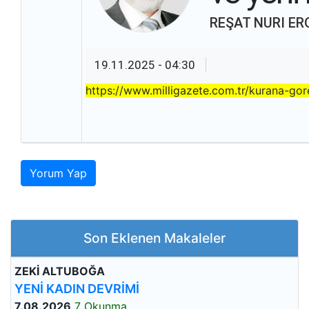
REŞAT NURI ER
19.11.2025 - 04:30
https://www.milligazete.com.tr/kurana-go
Yorum Yap
Son Eklenen Makaleler
ZEKİ ALTUBOĞA
YENİ KADIN DEVRİMİ
7.08.2026
7 Okunma