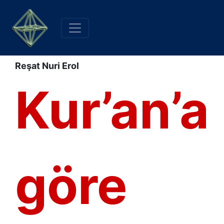
Reşat Nuri Erol
Kur’an’a
göre