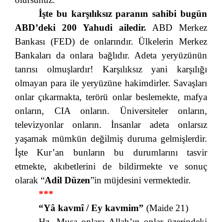
İşte bu karşılıksız paranın sahibi bugün
ABD’deki 200 Yahudi ailedir.
ABD Merkez
Bankası (FED) de onlarındır. Ülkelerin Merkez
Bankaları da onlara bağlıdır. Adeta yeryüzünün
tanrısı olmuşlardır! Karşılıksız yani karşılığı
olmayan para ile yeryüzüne hakimdirler. Savaşları
onlar çıkarmakta, terörü onlar beslemekte, mafya
onların, CIA onların. Üniversiteler onların,
televizyonlar onların. İnsanlar adeta onlarsız
yaşamak mümkün değilmiş duruma gelmişlerdir.
İşte Kur’an bunların bu durumlarını tasvir
etmekte, akıbetlerini de bildirmekte ve sonuç
olarak “
Adil Düzen
”in müjdesini vermektedir.
***
“Yâ kavmî / Ey kavmim”
(Maide 21)
Hz. Musa onlara Allah’ın onlar üzerindeki