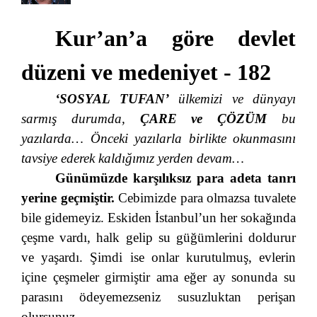
Kur’an’a göre devlet
düzeni ve medeniyet - 182
‘SOSYAL TUFAN’
ülkemizi ve dünyayı
sarmış durumda,
ÇARE
ve
ÇÖZÜM
bu
yazılarda… Önceki yazılarla birlikte okunmasını
tavsiye ederek kaldığımız yerden devam…
Günümüzde karşılıksız para adeta tanrı
yerine geçmiştir.
Cebimizde para olmazsa tuvalete
bile gidemeyiz. Eskiden İstanbul’un her sokağında
çeşme vardı, halk gelip su güğümlerini doldurur
ve yaşardı. Şimdi ise onlar kurutulmuş, evlerin
içine çeşmeler girmiştir ama eğer ay sonunda su
parasını ödeyemezseniz susuzluktan perişan
olursunuz.