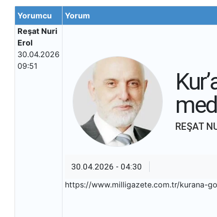
Yorumcu
Yorum
Reşat Nuri
Erol
30.04.2026
09:51
Kur’
med
REŞAT N
30.04.2026 - 04:30
https://www.milligazete.com.tr/kurana-g