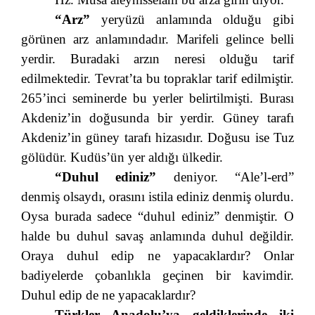
“Arz”
yeryüzü anlamında olduğu gibi
görünen arz anlamındadır. Marifeli gelince belli
yerdir. Buradaki arzın neresi olduğu tarif
edilmektedir. Tevrat’ta bu topraklar tarif edilmiştir.
265’inci seminerde bu yerler belirtilmişti. Burası
Akdeniz’in doğusunda bir yerdir. Güney tarafı
Akdeniz’in güney tarafı hizasıdır. Doğusu ise Tuz
gölüdür. Kudüs’ün yer aldığı ülkedir.
“Duhul ediniz”
deniyor. “Ale’l-erd”
denmiş olsaydı, orasını istila ediniz denmiş olurdu.
Oysa burada sadece “duhul ediniz” denmiştir. O
halde bu duhul savaş anlamında duhul değildir.
Oraya duhul edip ne yapacaklardır? Onlar
badiyelerde çobanlıkla geçinen bir kavimdir.
Duhul edip de ne yapacaklardır?
Türkler Anadolu’ya geldiklerinde iki