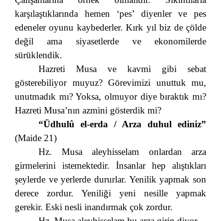
karşılaştıklarında hemen ‘pes’ diyenler ve pes
edeneler oyunu kaybederler. Kırk yıl biz de çölde
değil ama siyasetlerde ve ekonomilerde
sürüklendik.
Hazreti Musa ve kavmi gibi sebat
gösterebiliyor muyuz? Görevimizi unuttuk mu,
unutmadık mı? Yoksa, olmuyor diye bıraktık mı?
Hazreti Musa’nın azmini gösterdik mi?
“Üdhulû el-erda / Arza duhul ediniz”
(Maide 21)
Hz. Musa aleyhisselam onlardan arza
girmelerini istemektedir. İnsanlar hep alıştıkları
şeylerde ve yerlerde dururlar. Yenilik yapmak son
derece zordur. Yeniliği yeni nesille yapmak
gerekir. Eski nesli inandırmak çok zordur.
Hz. Musa aleyhisselam bu arza girin diyor.