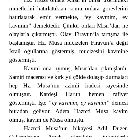
nimetlerini hatırlattıktan sonra onlara görevlerini
hatırlatarak emir vermekte, “ey kavmim, ey
kavmim” demektedir. Çünkü onları Mısır’dan ne
olaylarla çıkarmıştır. Olay Firavun’la tartışma ile
başlamıştır. Hz. Musa mucizeleri Firavun’a değil
İsrail oğullarına göstermiş, mucizesini kavmine
göstermişti.
Kavmi ona uymuş, Mısır’dan çıkmışlardı.
Samiri macerası ve kırk yıl çölde dolaşıp durmaları
hep Hz. Musa’nın azimli iradesi sayesinde
olmuştur. Kardeşi Harun hemen zafiyet
göstermişti. İşte
“ey kavmim, ey kavmim”
demesi
buradan geliyor. Adeta Hazreti Musa kavim
olmuş, kavim de Musa olmuştu.
Hazreti Musa’nın hikayesi Adil Düzen
Çalışanlarına örnek olmalıdır. Sıkıntılarla