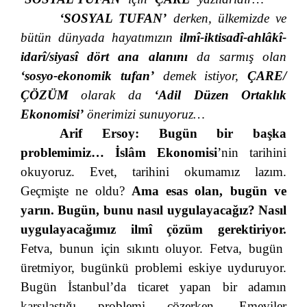
‘SOSYAL TUFAN’
derken, ülkemizde ve
bütün dünyada hayatımızın
ilmî-iktisadî-ahlâkî-
idarî/siyasî dört ana alanını
da sarmış olan
‘sosyo-ekonomik tufan’
demek istiyor,
ÇARE
/
ÇÖZÜM
olarak da
‘Adil Düzen Ortaklık
Ekonomisi’
önerimizi sunuyoruz…
Arif Ersoy:
Bugün bir başka
problemimiz… İslâm Ekonomisi
’nin tarihini
okuyoruz. Evet, tarihini okumamız lazım.
Geçmişte ne oldu?
Ama esas olan, bugün ve
yarın. Bugün, bunu nasıl uygulayacağız? Nasıl
uygulayacağımız ilmî çözüm gerektiriyor.
Fetva, bunun için sıkıntı oluyor. Fetva, bugün
üretmiyor, bugünkü problemi eskiye uyduruyor.
Bugün İstanbul’da ticaret yapan bir adamın
karşılaştığı problemi çözerken, Emeviler