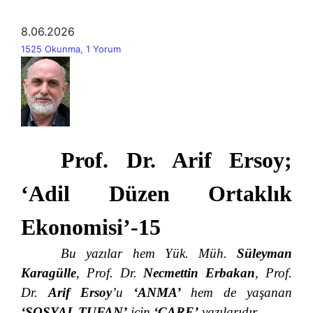
8.06.2026
1525 Okunma, 1 Yorum
Prof. Dr. Arif Ersoy;
‘Adil Düzen Ortaklık
Ekonomisi’-15
Bu yazılar hem Yük. Müh.
Süleyman
Karagülle
, Prof. Dr.
Necmettin Erbakan
, Prof.
Dr.
Arif Ersoy
’u
‘
ANMA’
hem de yaşanan
‘
SOSYAL
TUFAN’
için
‘ÇARE’
yazılarıdır…