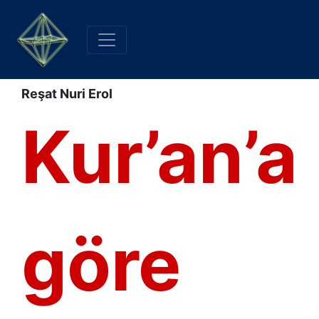
Reşat Nuri Erol
Kur’an’a
göre