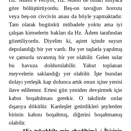
göre bölüştürüyordu. Beş-on tavuğun horozu
veya beş-on civcivin anası da böyle yapmaktadır.
Tam olarak bugünkü mübadele yoktu ama iyi
çalışan kimselerin hakları da Hz. Âdem tarafından
gözetiliyordu. Diyelim ki, aşiret içinde suyun
depolandığı bir yer vardı. Bu yer taşlarla yapılmış
ve çamurla sıvanmış bir yer olabilir. Gelen sular
bu havuza doldurulabilir. Yahut toplanan
meyvelerin saklandığı yer olabilir. İşte bundan
dolayı yerleşik kap dolunca artık onun içine yenisi
ilave edilemez. Ertesi gün yeniden devşirmek için
kabın boşaltılması gerekir. O takdirde onlar
dışarıya dökülür. Kardeşler getirdikleri şeylerden
birinin kabını boşaltmış, diğerini boşaltmamış
olabilir.
“Fe tukubbile min ehadihimâ / İkisinin