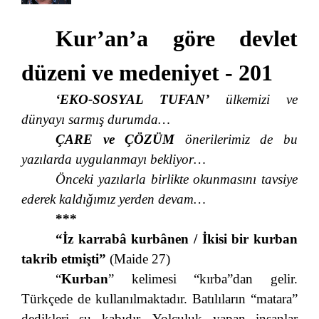
Kur’an’a göre devlet
düzeni ve medeniyet - 201
‘EKO-SOSYAL TUFAN’
ülkemizi ve
dünyayı sarmış durumda…
ÇARE
ve
ÇÖZÜM
önerilerimiz de bu
yazılarda uygulanmayı bekliyor…
Önceki yazılarla birlikte okunmasını tavsiye
ederek kaldığımız yerden devam…
***
“İz karrabâ kurbânen / İkisi bir kurban
takrib etmişti”
(Maide 27)
“
Kurban
” kelimesi “kırba”dan gelir.
Türkçede de kullanılmaktadır. Batılıların “matara”
dedikleri su kabıdır. Yolculuk yapan insanlar