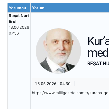
Yorumcu
Yorum
Reşat Nuri
Erol
13.06.2026
07:56
Kur’
mede
REŞAT NU
13.06.2026 - 04:30
https://www.milligazete.com.tr/kurana-g