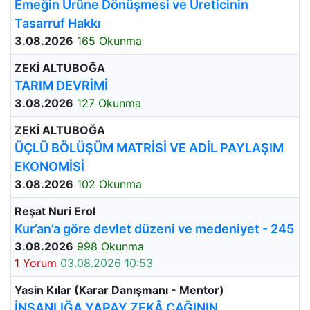
Emeğin Ürüne Dönüşmesi ve Üreticinin
Tasarruf Hakkı
3.08.2026
165 Okunma
ZEKİ ALTUBOĞA
TARIM DEVRİMİ
3.08.2026
127 Okunma
ZEKİ ALTUBOĞA
ÜÇLÜ BÖLÜŞÜM MATRİSİ VE ADİL PAYLAŞIM
EKONOMİSİ
3.08.2026
102 Okunma
Reşat Nuri Erol
Kur’an’a göre devlet düzeni ve medeniyet - 245
3.08.2026
998 Okunma
1 Yorum
03.08.2026 10:53
Yasin Kılar (Karar Danışmanı - Mentor)
İNSANLIĞA YAPAY ZEKÂ ÇAĞININ