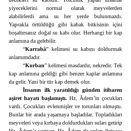
yiyeceklerini normal olarak meyvelerden
alabilirlerdi ama su her yerde bulunmazdı.
Yaprakla örtüldüğü gibi kabak bitkisinin içini
boşaltırsanız doğal su kabı olur. Herhangi bir kap
anlamına da gelebilir.
“
Karrabâ
” kelimesi su kabını doldurmak
anlamımdadır.
“
Kurban
” kelimesi masdardır, nekredir. Tek
kap anlamına geldiği gibi benzer kaplar anlamına
da gelir. Yani bir tür kap demek olur.
İnsanın ilk yaratıldığı günden itibaren
aşiret hayatı başlamıştı.
Hz. Âdem’in çocukları
vardı. Çocukları evlenmişler ve torunları olmuştu.
Bunlar bir arada yaşamaya başladılar. Topladıkları
meyveleri veya kırbaya doldurdukları suları getirip
Hz. Âdem’e veriyor, Hz. Âdem de onları ihtiyaca