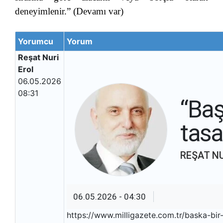
deneyimlenir.” (Devamı var)
Yorumcu
Yorum
Reşat Nuri
Erol
06.05.2026
08:31
“Baş
tasa
REŞAT N
06.05.2026 - 04:30
https://www.milligazete.com.tr/baska-bi