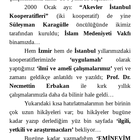
2000 Ocak ayı:
“Akevler İstanbul
Kooperatifleri”
(iki kooperatif) de yine
Süleyman Karagülle
öncülüğünde ikimiz
tarafından kuruldu;
İslam Medeniyeti Vakfı
binamızda…
Hem
İzmir
hem de
İstanbul
yıllarımızdaki
kooperatiflerimizde
‘uygulamalı’
olarak
yaptığımız
‘ilmî ve amelî çalışmalarımız’
yeri ve
zamanı geldikçe anlatıldı ve yazıldı;
Prof. Dr.
Necmettin Erbakan
ile kırk yıllık
çalışmalarımızla daha da bilinir hale geldi…
Yukarıdaki kısa hatırlatmalarımın her birinin
çok uzun hikâyeleri var; bu hikâyeler bugüne
kadar yazıp derlediğim yüz bin sayfada
‘ilgili,
yetkili ve araştırmacıları’
bekliyor…
Bugüne kadar yazmadığım
‘
EMİNEVİM