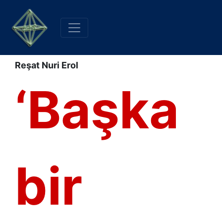
Reşat Nuri Erol
‘Başka
bir