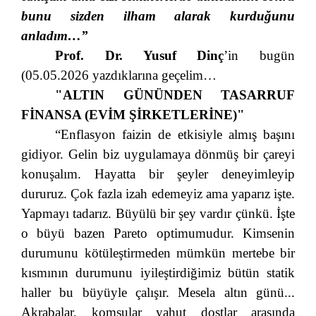
bunu sizden ilham alarak kurduğunu
anladım…”
Prof. Dr. Yusuf Dinç
’in bugün
(05.05.2026 yazdıklarına geçelim…
"ALTIN GÜNÜNDEN TASARRUF
FİNANSA (EVİM ŞİRKETLERİNE)"
“Enflasyon faizin de etkisiyle almış başını
gidiyor. Gelin biz uygulamaya dönmüş bir çareyi
konuşalım. Hayatta bir şeyler deneyimleyip
dururuz. Çok fazla izah edemeyiz ama yaparız işte.
Yapmayı tadarız. Büyülü bir şey vardır çünkü. İşte
o büyü bazen Pareto optimumudur. Kimsenin
durumunu kötüleştirmeden mümkün mertebe bir
kısmının durumunu iyileştirdiğimiz bütün statik
haller bu büyüyle çalışır. Mesela altın günü...
Akrabalar, komşular yahut dostlar arasında