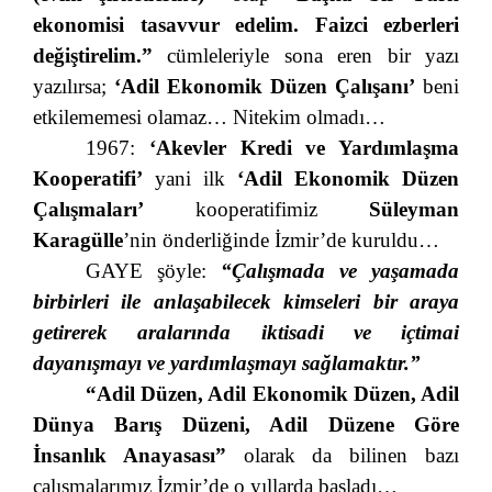
ekonomisi tasavvur edelim. Faizci ezberleri
değiştirelim.”
cümleleriyle sona eren bir yazı
yazılırsa;
‘Adil Ekonomik Düzen Çalışanı’
beni
etkilememesi olamaz… Nitekim olmadı…
1967:
‘Akevler Kredi ve Yardımlaşma
Kooperatifi’
yani ilk
‘Adil Ekonomik Düzen
Çalışmaları’
kooperatifimiz
Süleyman
Karagülle
’nin önderliğinde İzmir’de kuruldu…
GAYE şöyle:
“Çalışmada ve yaşamada
birbirleri ile anlaşabilecek kimseleri bir araya
getirerek aralarında iktisadi ve içtimai
dayanışmayı ve yardımlaşmayı sağlamaktır.”
“Adil Düzen, Adil Ekonomik Düzen, Adil
Dünya Barış Düzeni, Adil Düzene Göre
İnsanlık Anayasası”
olarak da bilinen bazı
çalışmalarımız İzmir’de o yıllarda başladı…