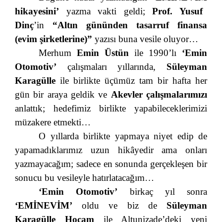
hikayesini’
yazma vakti geldi;
Prof. Yusuf
Dinç
’in
“Altın gününden tasarruf finansa
(evim şirketlerine)”
yazısı buna vesile oluyor…
Merhum
Emin Üstün
ile 1990’lı
‘Emin
Otomotiv’
çalışmaları yıllarında,
Süleyman
Karagülle
ile birlikte üçümüz tam bir hafta her
gün bir araya geldik ve
Akevler çalışmalarımızı
anlattık; hedefimiz birlikte yapabileceklerimizi
müzakere etmekti…
O yıllarda birlikte yapmaya niyet edip de
yapamadıklarımız uzun hikâyedir ama onları
yazmayacağım; sadece en sonunda gerçekleşen bir
sonucu bu vesileyle hatırlatacağım…
‘Emin Otomotiv’
birkaç yıl sonra
‘EMİNEVİM’
oldu ve biz de
Süleyman
Karagülle Hocam
ile Altunizade’deki yeni