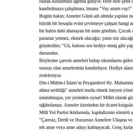
olarak kullanması ağrıma gidiyor. Hele hele şehit a
kandırılmaya çalışılması, insana "Vay anam vay!" 
​Bugün bakın; Anneler Günü adı altında yapılan israf
büyük bir hesapla evini çevirmeye çalışan hangi a
bir balon dahi alamayan bir anne gördüm. Çocuk ıs
paramız yetmez, ekmek alacağız; yarın söz alacağ
gönderdim; "Git, balonu sen hediye etmiş gibi yap,
durumdur.
​Böylesine çaresiz anneleri bulup sıkıntılarını gid
sonsuz olan annelerimiz kandırılıyor. Hediye alam
zedeleniyor.
​Din-i Mübin-i İslam’ın Peygamberi Hz. Muhammed 
altına serildiği" anneleri mutlu etmek isteyen yöne
unutulmuşsa, yer yerinden oynar! Millet olarak gü
sığdırılamaz. Anneler üzerinden bir ticaret kurgula
​Milli Yol Partisi iktidarında, kapitalizmin sömür
"Çaresiz, Dertli ve Huzursuz Annelere Ulaşma ve
tek anne veya anne adayı kalmayacak. Genç kızla