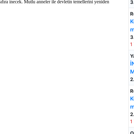
fıra inecek. Mutlu anneler ile devletin temellerini yeniden
3
R
K
m
3
1
Y
İ
M
2
R
K
m
2
1
O