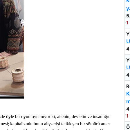
K
y
5
1
Y
U
4
Y
U
4
R
K
m
4
1
e öyle bir oyun oynanıyor ki; ailenin, devletin ve insanlığın
mesi; kapitalizmin bunu alışverişi tetikleyen bir sömürü aracı
Ö