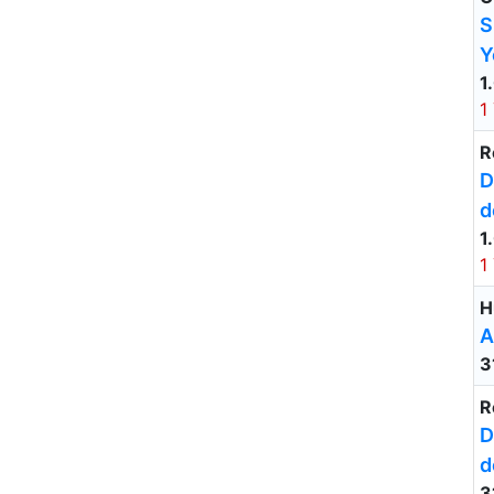
S
Y
1
1
R
D
d
1
1
H
A
3
R
D
d
3