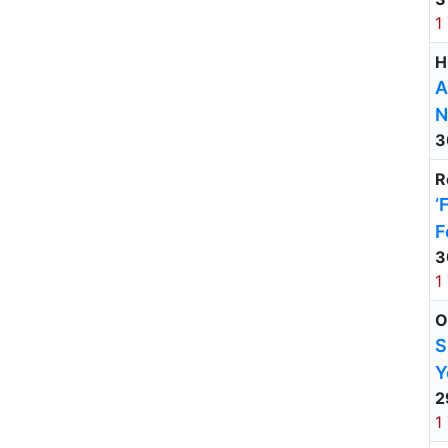
1
H
A
N
3
R
‘
F
3
1
O
S
Y
2
1