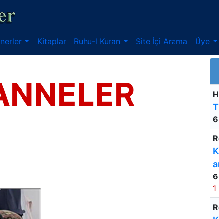
nerler
Kitaplar
Ruhu-l Kuran
Site İçi Arama
Üye
ANNELER
H
T
6
R
K
a
6
1
R