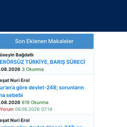
Son Eklenen Makaleler
üseyin Bağdatlı
ERÖRSÜZ TÜRKİYE, BARIŞ SÜRECİ
.08.2026
3 Okunma
eşat Nuri Erol
ur’an’a göre devlet-248; sorunların
na sebebi
.08.2026
619 Okunma
 Yorum
06.08.2026 07:14
eşat Nuri Erol