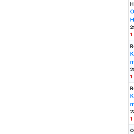
H
O
H
2
1
R
K
m
2
1
R
K
m
2
1
O