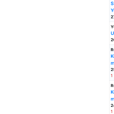
S
Y
2
Y
U
2
R
K
m
2
1
R
K
m
2
1