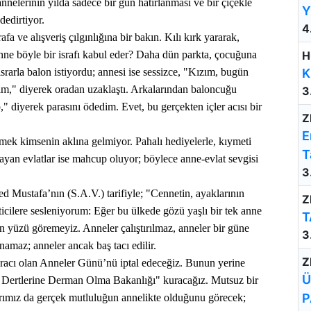
nnelerinin yılda sadece bir gün hatırlanması ve bir çiçekle
Y
dedirtiyor.
4
a ve alışveriş çılgınlığına bir bakın. Kılı kırk yararak,
nne böyle bir israfı kabul eder? Daha dün parkta, çocuğuna
H
rarla balon istiyordu; annesi ise sessizce, "Kızım, bugün
K
ım," diyerek oradan uzaklaştı. Arkalarından baloncuğu
3
" diyerek parasını ödedim. Evet, bu gerçekten içler acısı bir
Z
E
ermek kimsenin aklına gelmiyor. Pahalı hediyelerle, kıymeti
T
ayan evlatlar ise mahcup oluyor; böylece anne-evlat sevgisi
3
Mustafa’nın (S.A.V.) tarifiyle; "Cennetin, ayaklarının
Z
ticilere sesleniyorum: Eğer bu ülkede gözü yaşlı bir tek anne
T
n yüzü göremeyiz. Anneler çalıştırılmaz, anneler bir güne
3
namaz; anneler ancak baş tacı edilir.
Z
ü aracı olan Anneler Günü’nü iptal edeceğiz. Bunun yerine
Ü
 Dertlerine Derman Olma Bakanlığı" kuracağız. Mutsuz bir
P
rımız da gerçek mutluluğun annelikte olduğunu görecek;