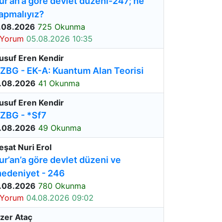
ur’an’a göre devlet düzeni-247; ne
apmalıyız?
.08.2026
725 Okunma
 Yorum
05.08.2026 10:35
usuf Eren Kendir
ZBG - EK-A: Kuantum Alan Teorisi
.08.2026
41 Okunma
usuf Eren Kendir
ZBG - *Sf7
.08.2026
49 Okunma
eşat Nuri Erol
ur’an’a göre devlet düzeni ve
edeniyet - 246
.08.2026
780 Okunma
 Yorum
04.08.2026 09:02
zer Ataç