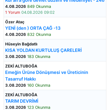
Kur’an’a göre devlet düzeni ve medeniyet - 246
4.08.2026
849 Okunma
1 Yorum
04.08.2026 09:02
Özer Ataç
YENİ (den ) ORTA ÇAĞ -13
4.08.2026
832 Okunma
Hüseyin Bağdatlı
KISA YOLDAN KURTULUŞ ÇARELERİ
3.08.2026
183 Okunma
ZEKİ ALTUBOĞA
Emeğin Ürüne Dönüşmesi ve Üreticinin
Tasarruf Hakkı
3.08.2026
160 Okunma
ZEKİ ALTUBOĞA
TARIM DEVRİMİ
3.08.2026
123 Okunma