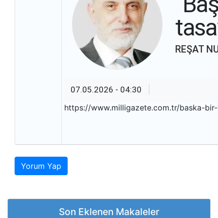
“Baş
tasa
REŞAT NU
07.05.2026 - 04:30
https://www.milligazete.com.tr/baska-bir
Yorum Yap
Son Eklenen Makaleler