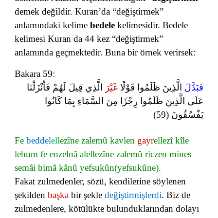
demek değildir. Kuran’da “değiştirmek”
anlamındaki kelime
bedele
kelimesidir. Bedele
kelimesi Kuran da 44 kez “değiştirmek”
anlamında geçmektedir. Buna bir örnek verirsek:
Bakara 59:
فَبَدَّلَ
الَّذِينَ ظَلَمُوا قَوْلًا
غَيْرَ
الَّذِي قِيلَ لَهُمْ فَأَنْزَلْنَا
عَلَى الَّذِينَ ظَلَمُوا رِجْزًا مِنَ السَّمَاءِ بِمَا كَانُوا
يَفْسُقُونَ (59)
Fe
beddel
ell
ezîne zalemû kavlen
gayr
ellezî kîle
lehum fe enzelnâ alellezîne zalemû riczen mines
semâi bimâ kânû yefsukûn(yefsukûne).
Fakat zulmedenler, sözü, kendilerine söylenen
şekilden
başka
bir şekle
değiştirmişlerdi
. Biz de
zulmedenlere, kötülükte bulunduklarından dolayı