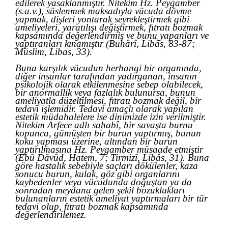
edilerek yasaklanmıştır. Nitekim Hz. Peygamber
(s.a.v.), süslenmek maksadıyla vücuda dövme
yapmak, dişleri yontarak seyrekleştirmek gibi
ameliyeleri, yaratılışı değiştirmek, fıtratı bozmak
kapsamında değerlendirmiş ve bunu yapanları ve
yaptıranları kınamıştır (Buhârî, Libâs, 83-87;
Müslim, Libas, 33).
Buna karşılık vücudun herhangi bir organında,
diğer insanlar tarafından yadırganan, insanın
psikolojik olarak etkilenmesine sebep olabilecek,
bir anormallik veya fazlalık bulunursa, bunun
ameliyatla düzeltilmesi, fıtratı bozmak değil, bir
tedavi işlemidir. Tedavi amaçlı olarak yapılan
estetik müdahalelere ise dinimizde izin verilmiştir.
Nitekim Arfece adlı sahabî, bir savaşta burnu
kopunca, gümüşten bir burun yaptırmış, bunun
koku yapması üzerine, altından bir burun
yaptırılmasına Hz. Peygamber müsaade etmiştir
(Ebû Dâvûd, Hatem, 7; Tirmizî, Libâs, 31). Buna
göre hastalık sebebiyle saçları dökülenler, kaza
sonucu burun, kulak, göz gibi organlarını
kaybedenler veya vücudunda doğuştan ya da
sonradan meydana gelen şekil bozuklukları
bulunanların estetik ameliyat yaptırmaları bir tür
tedavi olup, fıtratı bozmak kapsamında
değerlendirilemez.