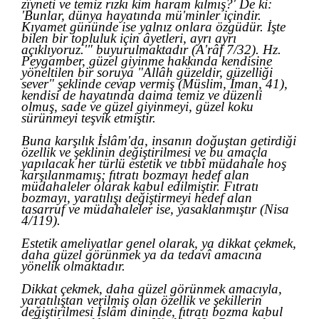
zîyneti ve temiz rızkı kim haram kılmış?' De ki:
'Bunlar, dünya hayatında mü'minler içindir.
Kıyamet gününde ise yalnız onlara özgüdür. İşte
bilen bir topluluk için âyetleri, ayrı ayrı
açıklıyoruz.'" buyurulmaktadır (A'râf 7/32). Hz.
Peygamber, güzel giyinme hakkında kendisine
yöneltilen bir soruya "Allâh güzeldir, güzelliği
sever" şeklinde cevap vermiş (Müslim, İman, 41),
kendisi de hayatında daima temiz ve düzenli
olmuş, sade ve güzel giyinmeyi, güzel koku
sürünmeyi teşvik etmiştir.
Buna karşılık İslâm'da, insanın doğuştan getirdiği
özellik ve şeklinin değiştirilmesi ve bu amaçla
yapılacak her türlü estetik ve tıbbî müdahale hoş
karşılanmamış; fıtratı bozmayı hedef alan
müdahaleler olarak kabul edilmiştir. Fıtratı
bozmayı, yaratılışı değiştirmeyi hedef alan
tasarruf ve müdahaleler ise, yasaklanmıştır (Nisa
4/119).
Estetik ameliyatlar genel olarak, ya dikkat çekmek,
daha güzel görünmek ya da tedavî amacına
yönelik olmaktadır.
Dikkat çekmek, daha güzel görünmek amacıyla,
yaratılıştan verilmiş olan özellik ve şekillerin
değiştirilmesi İslâm dininde, fıtratı bozma kabul