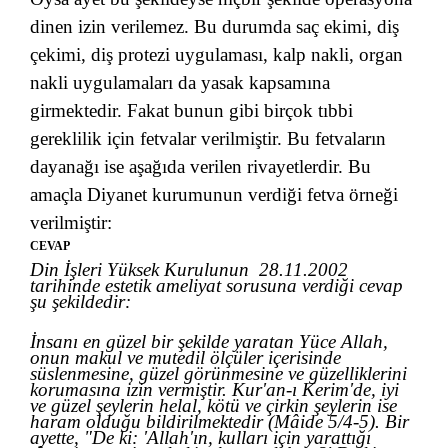
dinen izin verilemez. Bu durumda saç ekimi, diş
çekimi, diş protezi uygulaması, kalp nakli, organ
nakli uygulamaları da yasak kapsamına
girmektedir. Fakat bunun gibi birçok tıbbi
gereklilik için fetvalar verilmiştir. Bu fetvaların
dayanağı ise aşağıda verilen rivayetlerdir. Bu
amaçla Diyanet kurumunun verdiği fetva örneği
verilmiştir:
CEVAP
Din İşleri Yüksek Kurulunun 28.11.2002
tarihinde estetik ameliyat sorusuna verdiği cevap
şu şekildedir:
İnsanı en güzel bir şekilde yaratan Yüce Allah,
onun makul ve mutedil ölçüler içerisinde
süslenmesine, güzel görünmesine ve güzelliklerini
korumasına izin vermiştir. Kur'an-ı Kerim'de, iyi
ve güzel şeylerin helal, kötü ve çirkin şeylerin ise
haram olduğu bildirilmektedir (Mâide 5/4-5). Bir
ayette, "De ki: 'Allah'ın, kulları için yarattığı