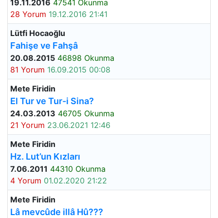
19.11.2016
47541 Okunma
28 Yorum
19.12.2016 21:41
Lütfi Hocaoğlu
Fahişe ve Fahşâ
20.08.2015
46898 Okunma
81 Yorum
16.09.2015 00:08
Mete Firidin
El Tur ve Tur-i Sina?
24.03.2013
46705 Okunma
21 Yorum
23.06.2021 12:46
Mete Firidin
Hz. Lut’un Kızları
7.06.2011
44310 Okunma
4 Yorum
01.02.2020 21:22
Mete Firidin
Lâ mevcûde illâ Hû???