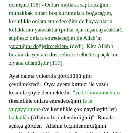
demiştir.[118] «Onları mutlaka saptıracağım,
muhakkak onları boş kuruntulara boğacağım,
kesinlikle onlara emredeceğim de hayvanların
kulaklarını yaracaklar (putlar için nişanlayacaklar),
şüphesiz onlara emredeceğim de Allah’ın
yarattığını değiştirecekler»
(dedi). Kim Allah’ı
bırakır da şeytanı dost edinirse elbette apaçık bir
ziyana düşmüştür [119]
.
Ayet daima yukarıda görüldüğü gibi
çevrilmektedir. Oysa ayette kırmızı ile yazılı
kısımda şöyle denmektedir: "
ve le âmurannehum
(kesinlikle onlara emredeceğim)
fe le
yugayyirunne
(ve kesinlikle çok gayrileştirirler)
halkallâh
(Allahın biçimlendirdiğini)". Burada
açıkça görülen “Allahın biçimlendirdiğinin