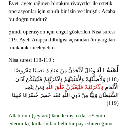
Evet, ayete rağmen birtakım rivayetler ile estetik
operasyonlar için sınırlı bir izin verilmiştir. Acaba
bu doğru mudur?
Şimdi operasyon için engel gösterilen Nisa suresi
119. Ayeti Arapça dilbilgisi açısından ön yargıları
bırakarak inceleyelim:
Nisa suresi 118-119 :
لَعَنَهُ
اللَّهُ وَقَالَ لَأَتَّخِذَنَّ مِنْ عِبَادِكَ نَصِيبًا مَفْرُوضًا
(118) وَلَأُضِلَّنَّهُمْ وَلَأُمَنِّيَنَّهُمْ وَلَآمُرَنَّهُمْ فَلَيُبَتِّكُنَّ آذَانَ
الْأَنْعَامِ
وَلَآمُرَنَّهُمْ فَلَيُغَيِّرُنَّ خَلْقَ اللَّهِ
وَمَنْ يَتَّخِذِ
الشَّيْطَانَ وَلِيًّا مِنْ دُونِ اللَّهِ فَقَدْ خَسِرَ خُسْرَانًا مُبِينًا
(119)
Allah onu (şeytanı) lânetlemiş; o da: «Yemin
ederim ki, kullarından belli bir pay edineceğim»