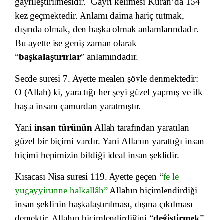
gayrileştirilmesidir. Gayri kelimesi Kuran’da 154
kez geçmektedir. Anlamı daima hariç tutmak,
dışında olmak, den başka olmak anlamlarındadır.
Bu ayette ise geniş zaman olarak
“
başkalaştırırlar
” anlamındadır.
Secde suresi 7. Ayette mealen şöyle denmektedir:
O (Allah) ki, yarattığı her şeyi güzel yapmış ve ilk
başta insanı çamurdan yaratmıştır.
Yani
insan türünün
Allah tarafından yaratılan
güzel bir biçimi vardır. Yani Allahın yarattığı insan
biçimi hepimizin bildiği ideal insan şeklidir.
Kısacası Nisa suresi 119. Ayette geçen “
fe le
yugayyirunne
halkallâh”
Allahın biçimlendirdiği
insan şeklinin başkalaştırılması, dışına çıkılması
demektir. Allahın biçimlendirdiğini “
değiştirmek
”