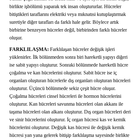
birlikte işbölümü yaparak tek insan oluştururlar. Hücreler
bitiştikleri taraflarını elektriki veya mıknatısi kutuplaştırmak
suretiyle diğer tarafları da farklı hale gelir. Böylece artık
birbirine benzeyen hücreler değil, birbirinden farklı hücreler
oluşur.
FARKLILAŞMA:
Farklılaşan hücreler değişik işleri
yüklenirler. İlk bölünmeden sonra biri hareketli yapıyı diğeri
ise sabit yapıyı oluşturur. Sonraki bölünmede hareketli hücre
çoğalma ve kan hücrelerini oluşturur. Sabit hücre ise iç
organları oluşturan hücrelerle dış organları oluşturan hücreleri
oluşturur. Üçüncü bölünmede sekiz çeşit hücre oluşur.
Çoğalma hücreleri cinsel hücreleri ile hormon hücrelerini
oluşturur. Kan hücreleri savunma hücreleri olan akkanı ile
taşıma hücreleri olan alkanı oluşturur. Dış organ hücreleri deri
ve sinir hücrelerini oluşturur. İç organ hücresi kas ve kemik
hücrelerini oluşturur. Değişik kas hücresi ile değişik kemik
hücresi yan yana gelerek bitişip farklılaşma sayesinde birlikte