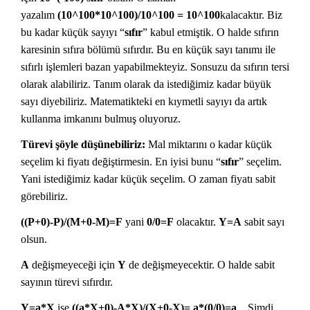
yazalım
(10^100*10^100)/10^100 = 10^100
kalacaktır. Biz
bu kadar küçük sayıyı “
sıfır
” kabul etmiştik. O halde sıfırın
karesinin sıfıra bölümü sıfırdır. Bu en küçük sayı tanımı ile
sıfırlı işlemleri bazan yapabilmekteyiz. Sonsuzu da sıfırın tersi
olarak alabiliriz. Tanım olarak da istediğimiz kadar büyük
sayı diyebiliriz. Matematikteki en kıymetli sayıyı da artık
kullanma imkanını bulmuş oluyoruz.
Türevi şöyle düşünebiliriz:
Mal miktarını o kadar küçük
seçelim ki fiyatı değiştirmesin. En iyisi bunu “
sıfır
” seçelim.
Yani istediğimiz kadar küçük seçelim. O zaman fiyatı sabit
görebiliriz.
((P+0)-P)/(M+0-M)=F
yani
0/0=F
olacaktır.
Y=A
sabit sayı
olsun.
A
değişmeyeceği için
Y
de değişmeyecektir. O halde sabit
sayının türevi sıfırdır.
Y=a*X
ise
((a*X+0)-A*X)/(X+0-X)= a*(0/0)=a
Şimdi