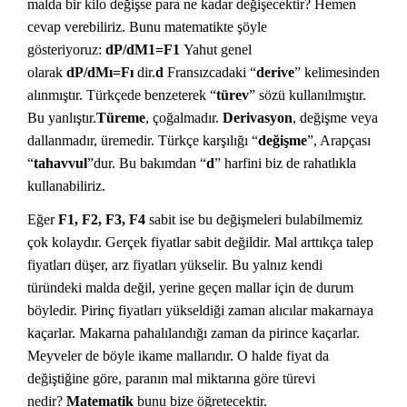
malda bir kilo değişse para ne kadar değişecektir? Hemen
cevap verebiliriz. Bunu matematikte şöyle
gösteriyoruz:
dP/dM1=F1
Yahut genel
olarak
dP/dMı=Fı
dir.
d
Fransızcadaki “
derive
” kelimesinden
alınmıştır. Türkçede benzeterek “
türev
” sözü kullanılmıştır.
Bu yanlıştır.
Türeme
, çoğalmadır.
Derivasyon
, değişme veya
dallanmadır, üremedir. Türkçe karşılığı “
değişme
”, Arapçası
“
tahavvul
”dur. Bu bakımdan “
d
” harfini biz de rahatlıkla
kullanabiliriz.
Eğer
F1, F2, F3, F4
sabit ise bu değişmeleri bulabilmemiz
çok kolaydır. Gerçek fiyatlar sabit değildir. Mal arttıkça talep
fiyatları düşer, arz fiyatları yükselir. Bu yalnız kendi
türündeki malda değil, yerine geçen mallar için de durum
böyledir. Pirinç fiyatları yükseldiği zaman alıcılar makarnaya
kaçarlar. Makarna pahalılandığı zaman da pirince kaçarlar.
Meyveler de böyle ikame mallarıdır. O halde fiyat da
değiştiğine göre, paranın mal miktarına göre türevi
nedir?
Matematik
bunu bize öğretecektir.