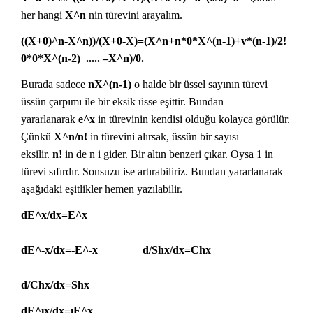
her hangi
X^n
nin türevini arayalım.
((X+0)^n-X^n))/(X+0-X)=(X^n+n*0*X^(n-1)+v*(n-1)/2!
0*0*X^(n-2) ..... –X^n)/0.
Burada sadece
nX^(n-1)
o halde bir üssel sayının türevi
üssün çarpımı ile bir eksik üsse eşittir. Bundan
yararlanarak
e^x
in türevinin kendisi olduğu kolayca görülür.
Çünkü
X^n/n!
in türevini alırsak, üssün bir sayısı
eksilir.
n!
in de n i gider. Bir altın benzeri çıkar. Oysa 1 in
türevi sıfırdır. Sonsuzu ise artırabiliriz. Bundan yararlanarak
aşağıdaki eşitlikler hemen yazılabilir.
dE^x/dx=E^x
dE^-x/dx=-E^-x d/Shx/dx=Chx
d/Chx/dx=Shx
dE^ıx/dx=ıE^x