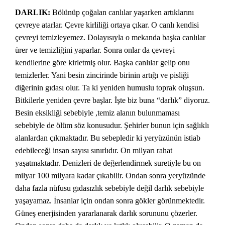
DARLIK:
Bölünüp çoğalan canlılar yaşarken artıklarını
çevreye atarlar. Çevre kirliliği ortaya çıkar. O canlı kendisi
çevreyi temizleyemez. Dolayısıyla o mekanda başka canlılar
ürer ve temizliğini yaparlar. Sonra onlar da çevreyi
kendilerine göre kirletmiş olur. Başka canlılar gelip onu
temizlerler. Yani besin zincirinde birinin artığı ve pisliği
diğerinin gıdası olur. Ta ki yeniden humuslu toprak oluşsun.
Bitkilerle yeniden çevre başlar. İşte biz buna “darlık” diyoruz.
Besin eksikliği sebebiyle ,temiz alanın bulunmaması
sebebiyle de ölüm söz konusudur. Şehirler bunun için sağlıklı
alanlardan çıkmaktadır. Bu sebepledir ki yeryüzünün istiab
edebileceği insan sayısı sınırlıdır. On milyarı rahat
yaşatmaktadır. Denizleri de değerlendirmek suretiyle bu on
milyar 100 milyara kadar çıkabilir. Ondan sonra yeryüzünde
daha fazla nüfusu gıdasızlık sebebiyle değil darlık sebebiyle
yaşayamaz. İnsanlar için ondan sonra gökler görünmektedir.
Güneş enerjisinden yararlanarak darlık sorununu çözerler.