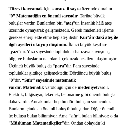
Türevi kavramak
için
sonsuz 0 sayısı
üzerinde duralım.
“
0” Matematiğin en önemli sayısıdır.
Tarihte büyük
buluşlar vardır. Bunlardan biri “
ateş
”tir. İnsanlık hâlâ ateş
üzerinde oynayarak gelişmektedir. Gerek madenleri işleme
gerekse enerji elde etme hep ateş iledir.
Kur’ân’daki ateş ile
ilgili ayetleri okuyup düşünün.
İkinci büyük keşif ise
“
yazı
”dır. Yazı sayesinde topluluklar hafızaya kavuşmuş,
bilgi ve buluşlarını net olarak çok uzak nesillere ulaştırmıştır
Üçüncü büyük buluş da “
para
”dır. Para sayesinde
topluluklar gittikçe gelişmektedir. Dördüncü büyük buluş
“
0
”dır
. “Sıfır” sayesinde matematik
vardır.
Matematik
varolduğu için de
medeniyet
vardır.
Elektrik, bilgisayar, tekerlek, betonarme gibi önemli buluşlar
daha vardır. Ancak onlar hep bu dört buluşun sonucudur.
Bunların içinde en önemli buluş
0
buluşudur. Diğer önemli
üç buluşu bulan bilinmiyor. Ama “sıfır”ı bulan biliniyor; o da
“
Müslüman Matematikçiler
”dir. Ondan dolayıdır ki