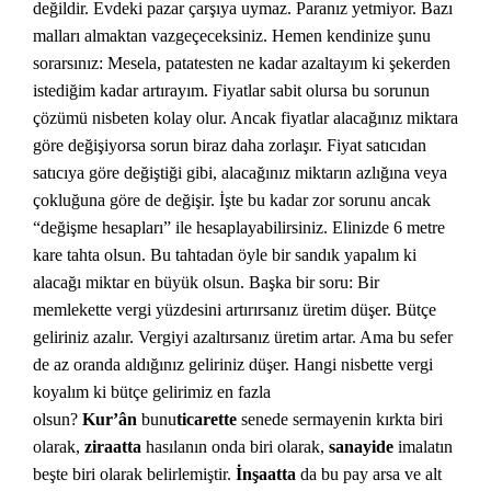
değildir. Evdeki pazar çarşıya uymaz. Paranız yetmiyor. Bazı
malları almaktan vazgeçeceksiniz. Hemen kendinize şunu
sorarsınız: Mesela, patatesten ne kadar azaltayım ki şekerden
istediğim kadar artırayım. Fiyatlar sabit olursa bu sorunun
çözümü nisbeten kolay olur. Ancak fiyatlar alacağınız miktara
göre değişiyorsa sorun biraz daha zorlaşır. Fiyat satıcıdan
satıcıya göre değiştiği gibi, alacağınız miktarın azlığına veya
çokluğuna göre de değişir. İşte bu kadar zor sorunu ancak
“değişme hesapları” ile hesaplayabilirsiniz. Elinizde 6 metre
kare tahta olsun. Bu tahtadan öyle bir sandık yapalım ki
alacağı miktar en büyük olsun. Başka bir soru: Bir
memlekette vergi yüzdesini artırırsanız üretim düşer. Bütçe
geliriniz azalır. Vergiyi azaltırsanız üretim artar. Ama bu sefer
de az oranda aldığınız geliriniz düşer. Hangi nisbette vergi
koyalım ki bütçe gelirimiz en fazla
olsun?
Kur’ân
bunu
ticarette
senede sermayenin kırkta biri
olarak,
ziraatta
hasılanın onda biri olarak,
sanayide
imalatın
beşte biri olarak belirlemiştir.
İnşaatta
da bu pay arsa ve alt