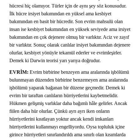
hücresi hiç olamıyor. Türler için de aynı şey söz konusudur.
İlk hücre irsiyet bakımından en yüksel ama kesbiyet
bakımından en basit bir hücredir. Son evrim mahsulü olan
insan ise kesbiyet bakımından en yüksek seviyede ama irsiyet
bakımından en çok dejenere olmuş bir varlıktır. Aciz ve zayıf
bir varlıktır. Sonuç olarak canlılar irsiyet bakımından dejenere
olurlar, kesbiyet yönüyle tekamül ederler ve evrimleşirler.
Demek ki Darwin teorisi yarı yarıya doğrudur.
EVRİM:
Evrim birbirine benzeyen ama aralarında işbölümü
bulunmayan düzenden birbirine benzemeyen ama aralarında
işbölümü yaparak bağanan bir düzene geçmedir. Demek ki
evrim bir taraftan canlıların hürriyetlerini kaybetmelidir.
Hükmen gelişmiş varlıklar daha bağımlı hâle gelirler. Ancak
fiilen daha hür olurlar. Çünkü ayrı ayrı iken onların
hürriyetlerini kısıtlayan yoktur ancak kendi imkanları
hürriyetlerini kullanmayı engelliyordu. Oysa topluluk içine
girince hürriyetleri sınırlandırıldı ama sınırlı olan kısımlarda