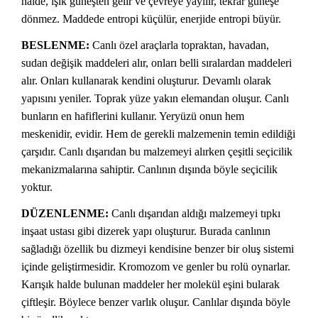
halde, ışık güneşten gelir ve çevreye yayılır, tekrar güneşe
dönmez. Maddede entropi küçülür, enerjide entropi büyür.
BESLENME:
Canlı özel araçlarla topraktan, havadan,
sudan değişik maddeleri alır, onları belli sıralardan maddeleri
alır. Onları kullanarak kendini oluşturur. Devamlı olarak
yapısını yeniler. Toprak yüze yakın elemandan oluşur. Canlı
bunların en hafiflerini kullanır. Yeryüzü onun hem
meskenidir, evidir. Hem de gerekli malzemenin temin edildiği
çarşıdır. Canlı dışarıdan bu malzemeyi alırken çeşitli seçicilik
mekanizmalarına sahiptir. Canlının dışında böyle seçicilik
yoktur.
DÜZENLENME:
Canlı dışarıdan aldığı malzemeyi tıpkı
inşaat ustası gibi dizerek yapı oluşturur. Burada canlının
sağladığı özellik bu dizmeyi kendisine benzer bir oluş sistemi
içinde geliştirmesidir. Kromozom ve genler bu rolü oynarlar.
Karışık halde bulunan maddeler her molekül eşini bularak
çiftleşir. Böylece benzer varlık oluşur. Canlılar dışında böyle