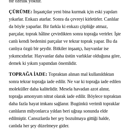
bir özellik yoktur.
ÇÜRÜME:
İnşaatçılar yeni bina kurmak için eski yapıları
yıkarlar. Enkazı atarlar. Sonra da çevreyi kirletirler. Canlılar
da böyle yaparlar. Bir farkla ki enkazı çöplüğe atmaz,
parçalar, toprak hâline çevirdikten sonra toprağa verirler. İşte
canlı kendi bedenini parçalar ve tekrar toprak yapar. Bu da
canlıya özgü bir şeydir. Bitkiler inşaatçı, hayvanlar ise
yıkımcıdırlar. Hayvanlar daha üstün varlıklar olduğuna göre,
demek ki yıkım yapımdan önemlidir.
TOPRAĞA İADE:
Topraktan alınan mal kullanıldıktan
sonra tekrar toprağa iade edilir. Ne var ki toprağa iade edilen
moleküller daha kalitelidir. Mesela havadan azot alınır,
toprağa amonyum nitrat olarak iade edilir. Böylece topraktan
daha fazla hayat imkanı sağlanır. Bugünkü verimli topraklar
canlıların milyonlarca yıldan beri uğraşı sonunda elde
edilmiştir. Cansızlarda her şey bozulmaya gittiği halde,
canlıda her şey düzelmeye gider.