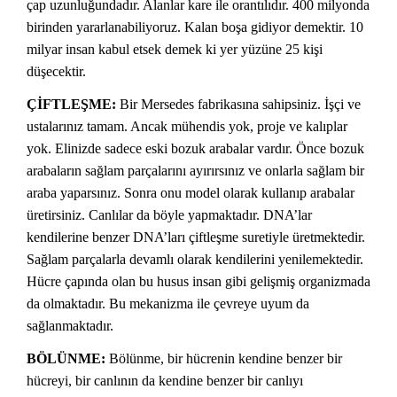
çap uzunluğundadır. Alanlar kare ile orantılıdır. 400 milyonda
birinden yararlanabiliyoruz. Kalan boşa gidiyor demektir. 10
milyar insan kabul etsek demek ki yer yüzüne 25 kişi
düşecektir.
ÇİFTLEŞME:
Bir Mersedes fabrikasına sahipsiniz. İşçi ve
ustalarınız tamam. Ancak mühendis yok, proje ve kalıplar
yok. Elinizde sadece eski bozuk arabalar vardır. Önce bozuk
arabaların sağlam parçalarını ayırırsınız ve onlarla sağlam bir
araba yaparsınız. Sonra onu model olarak kullanıp arabalar
üretirsiniz. Canlılar da böyle yapmaktadır. DNA’lar
kendilerine benzer DNA’ları çiftleşme suretiyle üretmektedir.
Sağlam parçalarla devamlı olarak kendilerini yenilemektedir.
Hücre çapında olan bu husus insan gibi gelişmiş organizmada
da olmaktadır. Bu mekanizma ile çevreye uyum da
sağlanmaktadır.
BÖLÜNME:
Bölünme, bir hücrenin kendine benzer bir
hücreyi, bir canlının da kendine benzer bir canlıyı