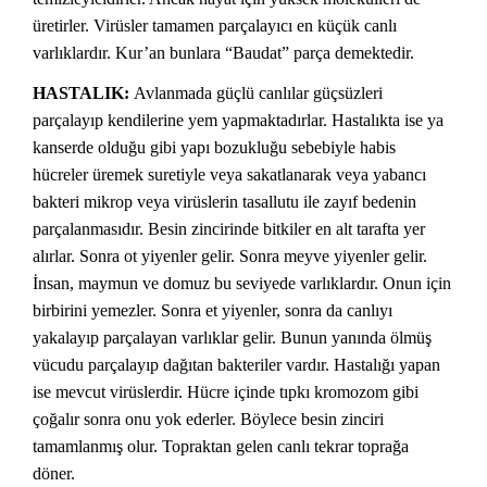
üretirler. Virüsler tamamen parçalayıcı en küçük canlı
varlıklardır. Kur’an bunlara “Baudat” parça demektedir.
HASTALIK:
Avlanmada güçlü canlılar güçsüzleri
parçalayıp kendilerine yem yapmaktadırlar. Hastalıkta ise ya
kanserde olduğu gibi yapı bozukluğu sebebiyle habis
hücreler üremek suretiyle veya sakatlanarak veya yabancı
bakteri mikrop veya virüslerin tasallutu ile zayıf bedenin
parçalanmasıdır. Besin zincirinde bitkiler en alt tarafta yer
alırlar. Sonra ot yiyenler gelir. Sonra meyve yiyenler gelir.
İnsan, maymun ve domuz bu seviyede varlıklardır. Onun için
birbirini yemezler. Sonra et yiyenler, sonra da canlıyı
yakalayıp parçalayan varlıklar gelir. Bunun yanında ölmüş
vücudu parçalayıp dağıtan bakteriler vardır. Hastalığı yapan
ise mevcut virüslerdir. Hücre içinde tıpkı kromozom gibi
çoğalır sonra onu yok ederler. Böylece besin zinciri
tamamlanmış olur. Topraktan gelen canlı tekrar toprağa
döner.