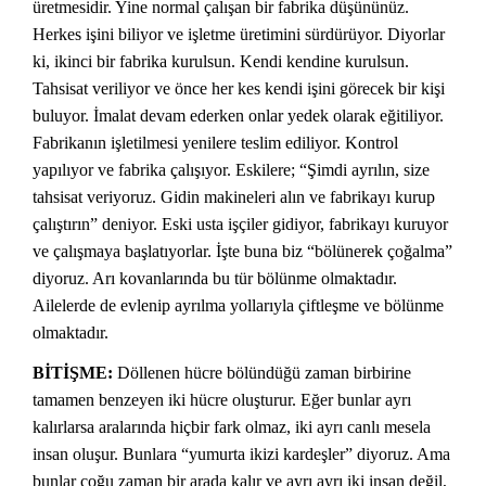
üretmesidir. Yine normal çalışan bir fabrika düşününüz.
Herkes işini biliyor ve işletme üretimini sürdürüyor. Diyorlar
ki, ikinci bir fabrika kurulsun. Kendi kendine kurulsun.
Tahsisat veriliyor ve önce her kes kendi işini görecek bir kişi
buluyor. İmalat devam ederken onlar yedek olarak eğitiliyor.
Fabrikanın işletilmesi yenilere teslim ediliyor. Kontrol
yapılıyor ve fabrika çalışıyor. Eskilere; “Şimdi ayrılın, size
tahsisat veriyoruz. Gidin makineleri alın ve fabrikayı kurup
çalıştırın” deniyor. Eski usta işçiler gidiyor, fabrikayı kuruyor
ve çalışmaya başlatıyorlar. İşte buna biz “bölünerek çoğalma”
diyoruz. Arı kovanlarında bu tür bölünme olmaktadır.
Ailelerde de evlenip ayrılma yollarıyla çiftleşme ve bölünme
olmaktadır.
BİTİŞME:
Döllenen hücre bölündüğü zaman birbirine
tamamen benzeyen iki hücre oluşturur. Eğer bunlar ayrı
kalırlarsa aralarında hiçbir fark olmaz, iki ayrı canlı mesela
insan oluşur. Bunlara “yumurta ikizi kardeşler” diyoruz. Ama
bunlar çoğu zaman bir arada kalır ve ayrı ayrı iki insan değil,