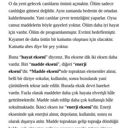
O da yeni gelecek canlıların önünü açmaktır. Ölüm sadece
canlılığın gitmesi değildir. Aynı zamanda bedenin de ortadan
kaldırılmasıdır. Yani canlılar çevre temizliğini yaparlar. Oysa
cansız maddelerin böyle gayeleri yoktur. Ölüm daha iyi hayat
için vardır. Ölüm de programlanmıştır. Evrimi hedeflemiştir.
Kıyamet de daha üstün bir kainatın oluşması için olacaktır.
Kainatta abes diye bir şey yoktur.
Buna “
hayat ekseni
” diyoruz. Bu eksene dik iki eksen daha
vardır. Biri “
madde ekseni
”, diğeri “
enerji
ekseni
”dir.
“Madde ekseni”
nde
topraktan elementler alınır,
belli bir diziye sokulur, kullanılır, sonra bozularak yani
çürütülerek tekrar iade edilir. Burada eksik devri hareket
vardır. Fazla olarak maddeler daha çok hayata elverişli hâle
getirilmektedir. Madde ıslah edilip daha çok kullanışlı hâle
sokulmaktadır. İkinci eksen ise “
enerji ekseni
”dir. Enerji
ekseninde ışık enerjisi alınır, depolanır, kullanılır, sonra ısı
olarak dışarıya atılır. Madde topraktan gelip toprağa döndüğü