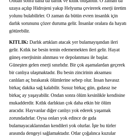
Ondan sonra daha da darlık ve kıtlık oluşabilir. O zaman da
uzaya açılıp Hidrojeni yakıp Helyuma çevirerek enerji üretim
yolunu bulabilirler. O zaman da bütün evren insanlık için
darlık sorununu çözer duruma gelir. İnsanlar oralara da hayatı
götürebilir.
KITLIK:
Darlık artıkları atacak yer bulamayışından ileri
gelir. Kıtlık ise besin temin edememekten ileri gelir. Hayat
güneş enerjisinin alınması ve depolanması ile başlar.
Güneşten gelen enerji sınırlıdır. Bir çok aşamalardan geçerek
bir canlıya ulaşmaktadır. Bu besin zincirinin aksaması
canlıları aç bırakarak ölümlerine sebep olur. İnsan havasız
birkaç dakika sağ kalabilir. Susuz birkaç gün, gıdasız ise
birkaç ay yaşayabilir. Ondan sonra ölüm kesinlikle kendisine
mukadderdir. Kıtlık darlıktan çok daha etkin bir ölüm
aracıdır. Hayvanlar diğer canlıyı yok ederek yaşamak
zorundadırlar. Oysa onları yok edince de gıda
bulamayacaklarından kendileri yok olurlar. İşte bu türler
arasında dengeyi sağlamaktadır. Otlar çoğalınca kuzular