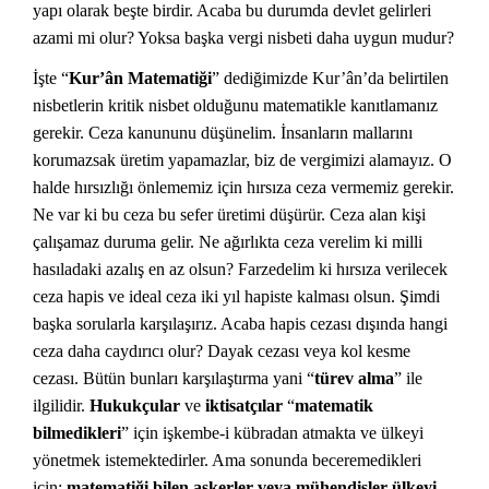
yapı olarak beşte birdir. Acaba bu durumda devlet gelirleri
azami mi olur? Yoksa başka vergi nisbeti daha uygun mudur?
İşte “
Kur’ân Matematiği
” dediğimizde Kur’ân’da belirtilen
nisbetlerin kritik nisbet olduğunu matematikle kanıtlamanız
gerekir. Ceza kanununu düşünelim. İnsanların mallarını
korumazsak üretim yapamazlar, biz de vergimizi alamayız. O
halde hırsızlığı önlememiz için hırsıza ceza vermemiz gerekir.
Ne var ki bu ceza bu sefer üretimi düşürür. Ceza alan kişi
çalışamaz duruma gelir. Ne ağırlıkta ceza verelim ki milli
hasıladaki azalış en az olsun? Farzedelim ki hırsıza verilecek
ceza hapis ve ideal ceza iki yıl hapiste kalması olsun. Şimdi
başka sorularla karşılaşırız. Acaba hapis cezası dışında hangi
ceza daha caydırıcı olur? Dayak cezası veya kol kesme
cezası. Bütün bunları karşılaştırma yani “
türev alma
” ile
ilgilidir.
Hukukçular
ve
iktisatçılar
“
matematik
bilmedikleri
” için işkembe-i kübradan atmakta ve ülkeyi
yönetmek istemektedirler. Ama sonunda beceremedikleri
için;
matematiği bilen askerler veya mühendisler ülkeyi