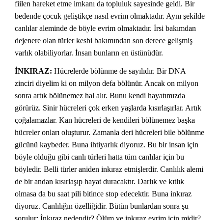
fiilen hareket etme imkanı da topluluk sayesinde geldi. Bir
bedende çocuk geliştikçe nasıl evrim olmaktadır. Aynı şekilde
canlılar aleminde de böyle evrim olmaktadır. İrsi bakımdan
dejenere olan türler kesbi bakımından son derece gelişmiş
varlık olabiliyorlar. İnsan bunların en üstünüdür.
İNKIRAZ:
Hücrelerde bölünme de sayılıdır. Bir DNA
zinciri diyelim ki on milyon defa bölünür. Ancak on milyon
sonra artık bölünemez hal alır. Bunu kendi hayatımızda
görürüz. Sinir hücreleri çok erken yaşlarda kısırlaşırlar. Artık
çoğalamazlar. Kan hücreleri de kendileri bölünemez başka
hücreler onları oluşturur. Zamanla deri hücreleri bile bölünme
gücünü kaybeder. Buna ihtiyarlık diyoruz. Bu bir insan için
böyle olduğu gibi canlı türleri hatta tüm canlılar için bu
böyledir. Belli türler aniden inkıraz etmişlerdir. Canlılık alemi
de bir andan kısırlaşıp hayat duracaktır. Darlık ve kıtlık
olmasa da bu saat pili bitince stop edecektir. Buna inkıraz
diyoruz. Canlılığın özelliğidir. Bütün bunlardan sonra şu
sorulur: İnkıraz nedendir? Ölüm ve inkıraz evrim için midir?