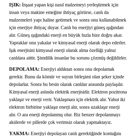
IŞIK:
İnşaat yapan kişi nasıl malzemeyi yerleştirmek için
insan veya makine emeğine ihtiyaç görürse, canlı da
malzemeleri yapı haline getirmek ve sonra onu kullanabilmek
için enerjiye ihtiyaç duyar. Canlı bu enerjiyi güneş ışığından
alır. Güneş ışığındaki enerji en büyük hızla bize doğru akar.
Yapraklar onu yakalar ve kimyasal enerji olarak depo ederler.
Işık enerjisini kimyasal enerji olarak alma özelliği yalnız
canlılara aittir. Şimdilik insanlar bu sorunu çözmüş değildirler.
DEPOLAMA:
Enerjiyi aldıktan sonra onu depolamak
gerekir. Bunu da kömür ve suyun birleşimi olan şeker içinde
depolarlar. Sonra bu besin olarak canlılar arasında paylaşılır.
Kimyasal enerji aslında elektrik enerjisidir. Elektron pozitrona
yaklaşır ve enerji verir. Yaklaşması için elektrik alır. Yahut iki
elektron birbirine yaklaşır enerji alır, sonra uzaklaşır enerji
alır. O ara enerji depolanmış olur. Biz benzer depolanmayı
akülerde ve pillerde çok verimsiz olarak yapmaktayız.
YAKMA:
Enerjiyi depolayan canlı gerektiğinde kontağını