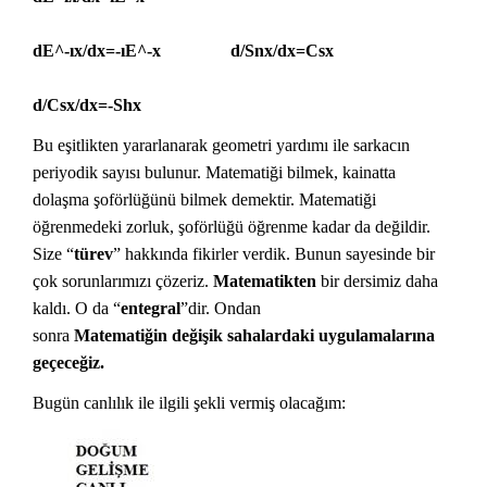
dE^-ıx/dx=-ıE^-x d/Snx/dx=Csx
d/Csx/dx=-Shx
Bu eşitlikten yararlanarak geometri yardımı ile sarkacın
periyodik sayısı bulunur. Matematiği bilmek, kainatta
dolaşma şoförlüğünü bilmek demektir. Matematiği
öğrenmedeki zorluk, şoförlüğü öğrenme kadar da değildir.
Size “
türev
” hakkında fikirler verdik. Bunun sayesinde bir
çok sorunlarımızı çözeriz.
Matematikten
bir dersimiz daha
kaldı. O da “
entegral
”dir. Ondan
sonra
Matematiğin
değişik sahalardaki uygulamalarına
geçeceğiz.
Bugün canlılık ile ilgili şekli vermiş olacağım: