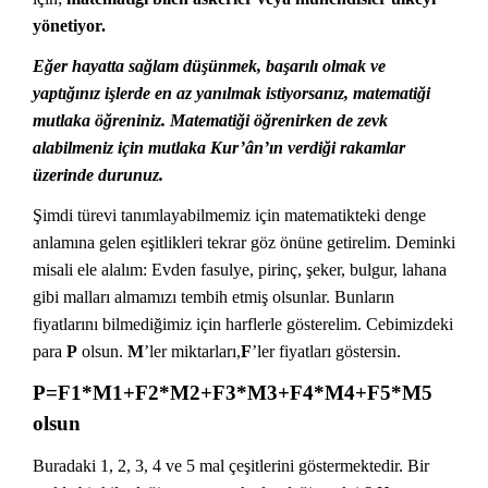
yönetiyor.
Eğer hayatta sağlam düşünmek, başarılı olmak ve
yaptığınız işlerde en az yanılmak istiyorsanız, matematiği
mutlaka öğreniniz. Matematiği öğrenirken de zevk
alabilmeniz için mutlaka Kur’ân’ın verdiği rakamlar
üzerinde durunuz.
Şimdi türevi tanımlayabilmemiz için matematikteki denge
anlamına gelen eşitlikleri tekrar göz önüne getirelim. Deminki
misali ele alalım: Evden fasulye, pirinç, şeker, bulgur, lahana
gibi malları almamızı tembih etmiş olsunlar. Bunların
fiyatlarını bilmediğimiz için harflerle gösterelim. Cebimizdeki
para
P
olsun.
M
’ler miktarları,
F
’ler fiyatları göstersin.
P=F1*M1+F2*M2+F3*M3+F4*M4+F5*M5
olsun
Buradaki 1, 2, 3, 4 ve 5 mal çeşitlerini göstermektedir. Bir