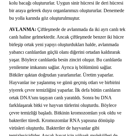
kolu bacağı oluştururlar. Uygun sinir hücresi ile deri hücresi
bir araya gelerek duyu organlarımızı oluştururlar. Denemede
bu yolla karında göz oluşturulmuştur.
AVLANMA:
Çiftleşmede de avlanmada da iki ayrı canlı tek
canlı haline gelmektedir. Ancak çiftleşmede benzer iki hücre
birleşip ortak yeni yapıyı oluşturdukları halde, avlanmada
yabancı canlılardan güçlü olanı diğerini ortadan kaldırarak
yaşar. Böylece canlılarda besin zinciri oluşur. Bu canlılarda
yenilenme imkanını sağlar. Ayrıca iş bölümünü sağlar.
Bitkiler ışıktan doğrudan yararlanırlar. Üretim yaparlar.
Hayvanlar ise yaşlanmış ve günü geçmiş otları ve birbirini
yiyerek çevre temizliğini yaparlar. İlk defa bütün canlıların
ortak DNA’sını taşıyan canlı yaratıldı. Sonra bu DNA
farklılaşarak bitki ve hayvan türlerini oluşturdu. Böylece
çevre temizliği başladı. Bitkinin kromozomları yok oldu ve
bakteriler türedi. Kromozomlar RNA yapısına dönüşüp
virüsleri oluşturdu. Bakteriler de hayvanlar gibi
temizleyicidirler. Ancak hayat için yüksek molekülleri de