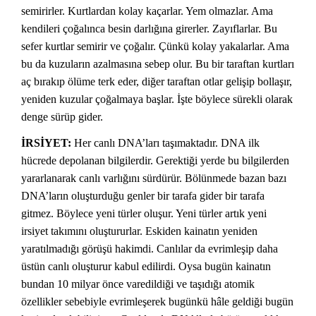
semirirler. Kurtlardan kolay kaçarlar. Yem olmazlar. Ama
kendileri çoğalınca besin darlığına girerler. Zayıflarlar. Bu
sefer kurtlar semirir ve çoğalır. Çünkü kolay yakalarlar. Ama
bu da kuzuların azalmasına sebep olur. Bu bir taraftan kurtları
aç bırakıp ölüme terk eder, diğer taraftan otlar gelişip bollaşır,
yeniden kuzular çoğalmaya başlar. İşte böylece sürekli olarak
denge sürüp gider.
İRSİYET:
Her canlı DNA’ları taşımaktadır. DNA ilk
hücrede depolanan bilgilerdir. Gerektiği yerde bu bilgilerden
yararlanarak canlı varlığını sürdürür. Bölünmede bazan bazı
DNA’ların oluşturduğu genler bir tarafa gider bir tarafa
gitmez. Böylece yeni türler oluşur. Yeni türler artık yeni
irsiyet takımını oluştururlar. Eskiden kainatın yeniden
yaratılmadığı görüşü hakimdi. Canlılar da evrimleşip daha
üstün canlı oluşturur kabul edilirdi. Oysa bugün kainatın
bundan 10 milyar önce varedildiği ve taşıdığı atomik
özellikler sebebiyle evrimleşerek bugünkü hâle geldiği bugün