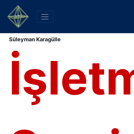
Süleyman Karagülle
İşlet