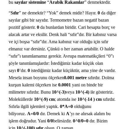
bu
sayılar sistemine
“
Arabik Rakamlar
” denmektedir.
“
Sıfır
” ne demektir? “Yok” demek midir? Hayır.
0
da diğer
sayılar gibi bir sayıdır. Termometre bazan negatif bazan
pozitif gösterir.
0
da bunlardan biridir. Cari hesapta borç ve
alacak artar ve eksilir. Denk hali “sıfır”dır. Bir kabınız varsa
ve içi boşsa “sıfır”dır. Ama kabınız var olduğu için sıfır
elmanız var dersiniz. Çünkü o her zaman artabilir. O halde
“sıfır”ı tanımlamamız gerekir. Avrupa matematikçileri “0”ı
şöyle tanımlamışlardır: İstediğimiz kadar küçük olan
sayı
0
’dır.
0
istediğimiz kadar küçüktür, ama yine de vardır.
Mesela insan boyunu ölçerken
0.001 metre
sıfırdır. Dolma
kurşun kalemi ölçerken ise
0.0001
yani on binde bir
milimetre sıfırdır. Bunu
10^(-3)
veya
10^(-4)
ile gösteririz.
Moleküllerde
10^(-9) cm
; atomda ise
10^(-14 ) cm
sıfırdır.
Sıfırla ilgili işlemleri yaptık.
0*A=0
olduğunu
biliyoruz.
A=0/0
dır. Demek ki
A
’yı ne alırsak alalım bu
işlem doğrudur. Yani
0/0
belirsizdir.
0^0/0=0
dır. Bizim
için
10^(-100) sıfır
olsun. O zaman