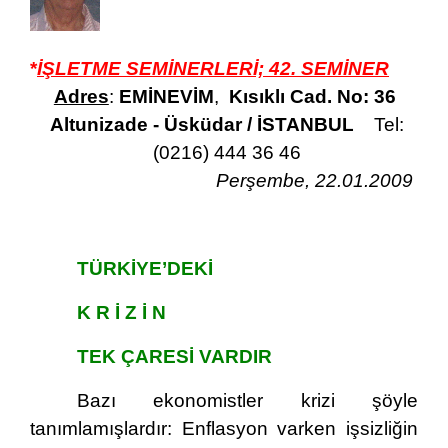
*
İŞLETME SEMİNERLERİ; 42. SEMİNER
Adres
:
EMİNEVİM
,
Kısıklı Cad. No: 36
Altunizade - Üsküdar / İSTANBUL
Tel:
(0216) 444 36 46
Perşembe, 22.01.2009
TÜRKİYE’DEKİ
K R İ Z İ N
TEK ÇARESİ VARDIR
Bazı ekonomistler krizi şöyle
tanımlamışlardır: Enflasyon varken işsizliğin