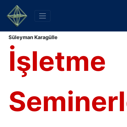
Süleyman Karagülle
İşletme
Seminerl