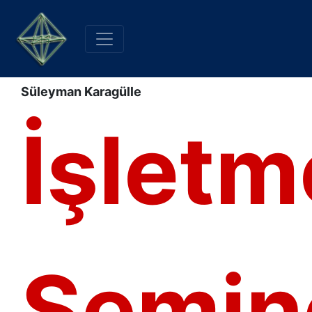
Süleyman Karagülle
İşletm
Semine