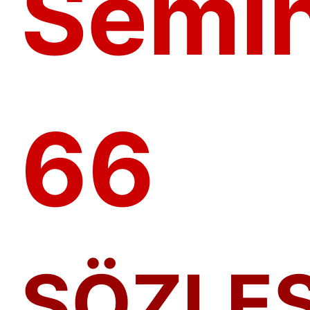
Semin
66
SÖZLE