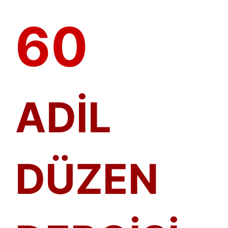
60
ADİL
DÜZEN