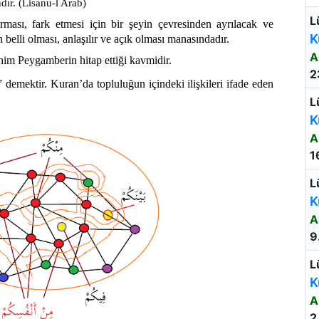
ndır. (Lisanu-l Arab)
L
rması, fark etmesi için bir şeyin çevresinden ayrılacak ve
K
n belli olması, anlaşılır ve açık olması manasındadır.
A
ahim Peygamberin hitap ettiği kavmidir.
2
 demektir. Kuran’da topluluğun içindeki ilişkileri ifade eden
L
K
A
1
L
K
A
9
L
K
A
2