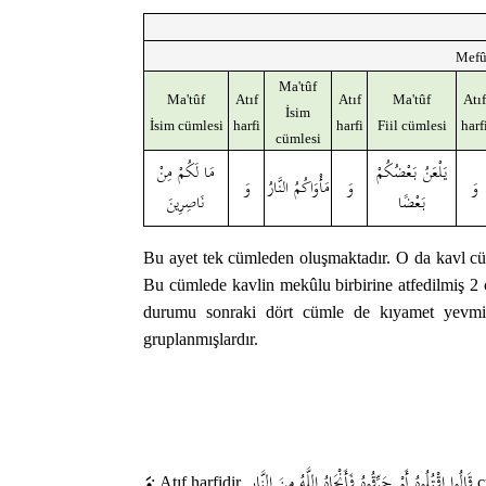
Mefû
Ma'tûf
Ma'tûf
Atıf
Atıf
Ma'tûf
Atıf
İsim
İsim cümlesi
harfi
harfi
Fiil cümlesi
harf
cümlesi
يَلْعَنُ بَعْضُكُمْ
مَا لَكُمْ مِنْ
وَ
وَ
مَأْوَاكُمُ النَّارُ
وَ
بَعْضًا
نَاصِرِينَ
Bu ayet tek cümleden oluşmaktadır. O da kavl cüm
Bu cümlede kavlin mekûlu birbirine atfedilmiş 2
durumu sonraki dört cümle de kıyamet yevmin
gruplanmışlardır.
قَالُوا اقْتُلُوهُ أَوْ حَرِّقُوهُ فَأَنْجَاهُ اللَّهُ مِنَ النَّارِ
وَ
: Atıf harfidir.
c