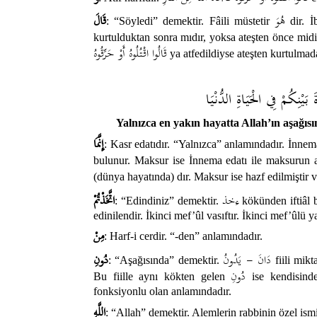
هُوَ
قَالَ
: “Söyledi” demektir. Fâili müstetir
dir. İ
kurtulduktan sonra mıdır, yoksa ateşten önce mid
قَالُوا اقْتُلُوهُ أَوْ حَرِّقُوهُ
ya atfedildiyse ateşten kurtulmad
َةَ بَيْنِكُمْ فِي الْحَيَاةِ الدُّنْيَا
Yalnızca en yakın hayatta Allah’ın aşağısın
إِنَّمَا
: Kasr edatıdır. “Yalnızca” anlamındadır. İnn
bulunur. Maksur ise İnnema edatı ile maksurun
(dünya hayatında) dır. Maksur ise hazf edilmiştir 
ءخذ
اتَّخَذْتُمْ
: “Edindiniz” demektir.
kökünden iftiâl b
edinilendir. İkinci mef’ûl vasıftır. İkinci mef’ûlü 
مِنْ
: Harf-i cerdir. “-den” anlamındadır.
دَانَ - يَدُونُ
دُونِ
: “Aşağısında” demektir.
fiili mik
دُونِ
Bu fiille aynı kökten gelen
ise kendisind
fonksiyonlu olan anlamındadır.
اللَّهِ
: “Allah” demektir. Alemlerin rabbinin özel ismi