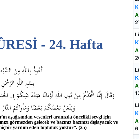
K
A
2
L
ESİ - 24. Hafta
K
A
2
أَعُوذُ بِاللَّهِ مِنَ الشَّيْط
L
K
بِسْمِ اللَّهِ الرَّحْمَنِ 
A
وَقَالَ إِنَّمَا اتَّخَذْتُمْ مِنْ دُونِ اللَّهِ أَوْثَانًا مَوَدَّةَ بَيْنِكُمْ فِي الْح
1
وَيَلْعَنُ بَعْضُكُمْ بَعْضًا وَمَأْوَاكُمُ النَّار
L
K
’ın aşağısından vesenleri aranızda öncelikli sevgi için
A
nızı görmezden gelecek ve bazınız bazınızı dışlayacak ve
n hiçbir yardım eden topluluk yoktur”. (25)
6