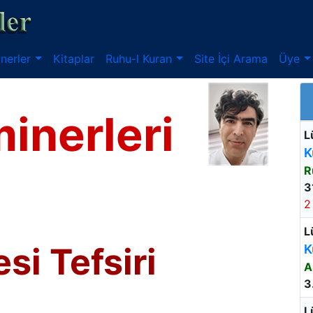
nerler
Kitaplar
Ruhu-l Kuran
Site İçi Arama
Üye
inerleri
L
K
R
3
2
L
si Tefsiri
K
A
3
L