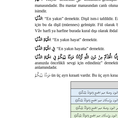
manasındadır. Bu mastar manasından canlı olu
isimdir.
الدُّنْيَا
: “En yakın” demektir. Dişil ism-i tafdildir. E
için bu da dişil (müennes) gelmiştir. Fiil olarak
Vâv harfi ya harfine burada kural dışı olarak ibdal 
الْحَيَاةِ الدُّنْيَا
: “En yakın hayat” demektir.
فِي الْحَيَاةِ الدُّنْيَا
: “En yakın hayatta” demektir.
إِنَّمَا اتَّخَذْتُمْ مِنْ دُونِ اللَّهِ أَوْثَانًا مَوَدَّةَ بَيْنِكُمْ فِي الْحَيَاةِ الدُّنْيَا
aranızda öncelikli sevgi için edindiniz” demekti
anlamındadır.
مَوَدَّةَ بَيْنِكُمْ
ün üç ayrı kıraati vardır. Bu üç ayrı kır
(فتح ونصب النون وصلة ميم الجمع
(لفتح ونصب النون وإسكان ميم الجمع
(تنوين وبكسر النون وصلة ميم الجمع
(تنوين وكسر النون وإسكان ميم الجمع