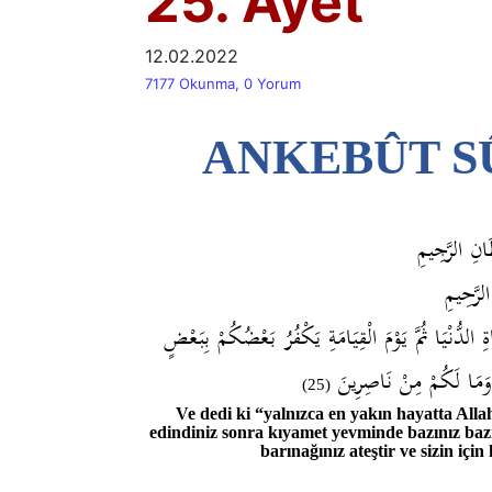
25. Ayet
12.02.2022
7177 Okunma, 0 Yorum
ANKEBÛT SÛR
َانِ الرَّجِيمِ
الرَّحِيمِ
َيَاةِ الدُّنْيَا ثُمَّ يَوْمَ الْقِيَامَةِ يَكْفُرُ بَعْضُكُمْ بِبَعْضٍ
ُ وَمَا لَكُمْ مِنْ نَاصِرِينَ
(25)
Ve dedi ki “yalnızca en yakın hayatta Allah
edindiniz sonra kıyamet yevminde bazınız bazı
barınağınız ateştir ve sizin içi