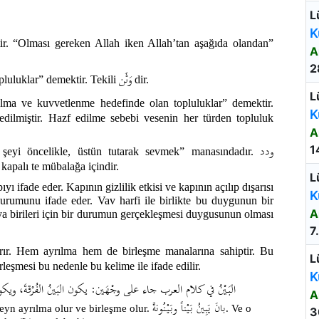
L
K
ir. “Olması gereken Allah iken Allah’tan aşağıda olandan”
A
2
وَثَن
luluklar” demektir. Tekili
dir.
L
alma ve kuvvetlenme hedefinde olan topluluklar” demektir.
K
 edilmiştir. Hazf edilme sebebi vesenin her türden topluluk
A
ودد
1
ir şeyi öncelikle, üstün tutarak sevmek” manasındadır.
apalı te mübalağa içindir.
L
yı ifade eder. Kapının gizlilik etkisi ve kapının açılıp dışarısı
K
urumunu ifade eder. Vav harfi ile birlikte bu duygunun bir
A
veya birileri için bir durumun gerçekleşmesi duygusunun olması
7
ırır. Hem ayrılma hem de birleşme manalarına sahiptir. Bu
L
leşmesi bu nedenle bu kelime ile ifade edilir.
K
البَيْنُ في كلام العرب جاء على وجْهَين: يكون البَينُ الفُرْقةَ، ويكون ال
A
بانَ يَبِينُ بَيْناً وبَيْنُونةً
eyn ayrılma olur ve birleşme olur.
. Ve o
3