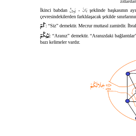
zıtlarda
بَانَ
يَبِينُ
İkinci babdan
-
şeklinde başkasının ayı
çevresindekilerden farklılaşacak şekilde sınırlarını
كُمْ
: “Siz” demektir. Mecrur muttasıl zamirdir. İbr
بَيْنِكُمْ
: “Aranız” demektir. “Aranızdaki bağlantılar”
bazı kelimeler vardır.