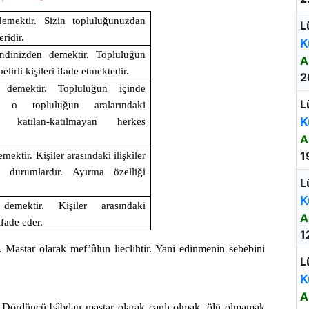
emektir. Sizin topluluğunuzdan
L
eridir.
K
ndinizden demektir. Topluluğun
A
elirli kişileri ifade etmektedir.
2
e demektir. Topluluğun içinde
L
 o topluluğun aralarındaki
K
ere katılan-katılmayan herkes
A
.
1
mektir. Kişiler arasındaki ilişkiler
i durumlardır. Ayırma özelliği
L
K
demektir. Kişiler arasındaki
A
 ifade eder.
1
. Mastar olarak mef’ûlün lieclihtir. Yani edinmenin sebebini
L
K
A
 Dördüncü bâbdan mastar olarak canlı olmak, ölü olmamak