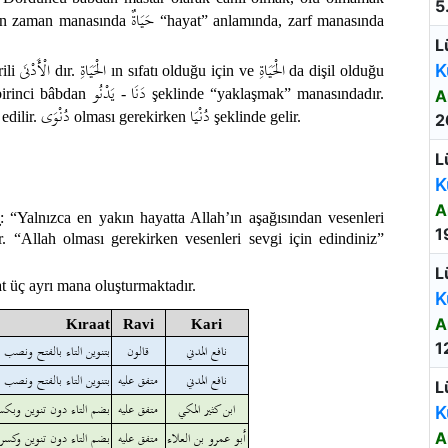
5
حَيَاةٌ
nan zaman manasında
“hayat” anlamında, zarf manasında
L
الْحَيَاةِ
الْحَيَاةِ
الْأَدْنَى
K
rili
dır.
ın sıfatı olduğu için ve
da dişil olduğu
دَنَا
يَدْنُو
 birinci bâbdan
-
şeklinde “yaklaşmak” manasındadır.
A
دُنْيَا
دُنْوَى
edilir.
olması gerekirken
şeklinde gelir.
2
L
K
A
: “Yalnızca en yakın hayatta Allah’ın aşağısından vesenleri
1
r. “Allah olması gerekirken vesenleri sevgi için edindiniz”
L
aat üç ayrı mana oluşturmaktadır.
K
A
Kıraat
Ravi
Kari
1
نافع المدني
قالون
مَوَدَةً بَيْنَكُمُ) بتنوين التاء بال
نافع المدني
متفق عليه
مَوَدَّةً بَيْنَكُمْ) بتنوين التاء با
L
ابن كثير المكي
متفق عليه
مَوَدَّةُ بَيْنِكُمُ) بضم التاء دون 
K
أبو عمرو بن العلاء
متفق عليه
مَوَدَّةُ بَيْنِكُمْ) بضم التاء دون 
A