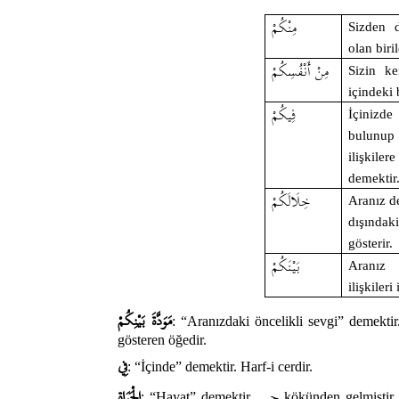
مِنْكُمْ
Sizden d
olan biril
مِنْ أَنْفُسِكُمْ
Sizin ke
içindeki b
فِيكُمْ
İçinizd
bulunup
ilişkil
demektir
خِلَالَكُمْ
Aranız de
dışındak
gösterir.
بَيْنَكُمْ
Aranız 
ilişkileri
مَوَدَّةَ بَيْنِكُمْ
: “Aranızdaki öncelikli sevgi” demektir
gösteren öğedir.
فِي
: “İçinde” demektir. Harf-i cerdir.
حيي
الْحَيَاةِ
: “Hayat” demektir.
kökünden gelmiştir.