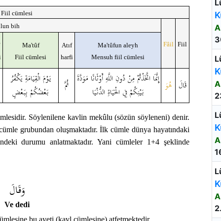
L
Fiil cümlesi
K
lun bih
A
3
Fâil
Fiil
Ma'tûf
Atıf
Ma'tûfun aleyh
i
Fiil cümlesi
harfi
Mensuh fiil cümlesi
L
K
إِنَّمَا اتَّخَذْتُمْ مِنْ دُونِ اللَّهِ أَوْثَانًا مَوَدَّةَ
يَوْمَ الْقِيَامَةِ يَكْفُرُ
قَالَ
هُوَ
ثُمَّ
A
بَيْنِكُمْ فِي الْحَيَاةِ الدُّنْيَا
بَعْضُكُمْ بِبَعْضٍ
2
L
lesidir. Söylenilene kavlin mekûlu (sözün söyleneni) denir.
K
 cümle grubundan oluşmaktadır. İlk cümle dünya hayatındaki
A
deki durumu anlatmaktadır. Yani cümleler 1+4 şeklinde
1
L
K
وَقَالَ
A
Ve dedi
2
ümlesine bu ayeti (kavl cümlesine) atfetmektedir.