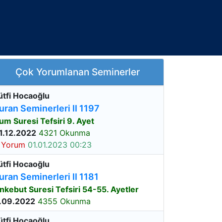
Çok Yorumlanan Seminerler
ütfi Hocaoğlu
uran Seminerleri II 1197
um Suresi Tefsiri 9. Ayet
1.12.2022
4321 Okunma
 Yorum
01.01.2023 00:23
ütfi Hocaoğlu
uran Seminerleri II 1181
nkebut Suresi Tefsiri 54-55. Ayetler
.09.2022
4355 Okunma
ütfi Hocaoğlu