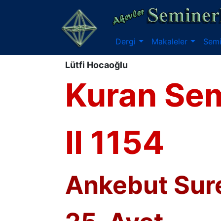
Dergi
Makaleler
Semi
Lütfi Hocaoğlu
Kuran Sem
II 1154
Ankebut Sure