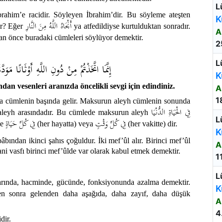
L
brahim’e racidir. Söyleyen İbrahim’dir. Bu söyleme ateşten
K
أَنْجَاهُ اللَّهُ مِنَ النَّارِ
ir? Eğer
ya atfedildiyse kurtulduktan sonradır.
A
an önce buradaki cümleleri söylüyor demektir.
2
L
إِنَّمَا اتَّخَذْتُمْ مِنْ دُونِ اللَّهِ أَوْثَانًا مَوَدّ
K
dan vesenleri aranızda öncelikli sevgi için edindiniz.
A
1
ema cümlenin başında gelir. Maksurun aleyh cümlenin sonunda
فِي الْحَيَاةِ الدُّنْيَا
 aleyh arasındadır. Bu cümlede maksurun aleyh
L
فِي كُلِّ وَقْتٍ
فِي كُلِّ حَيَاةٍ
ve
(her hayatta) veya
(her vakitte) dir.
K
âbından ikinci şahıs çoğuldur. İki mef’ûl alır. Birinci mef’ûl
A
yani vasfı birinci mef’ûlde var olarak kabul etmek demektir.
1
L
tarında, hacminde, gücünde, fonksiyonunda azalma demektir.
K
en sonra gelenden daha aşağıda, daha zayıf, daha düşük
A
4
dir.