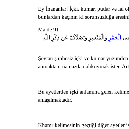
Ey İnananlar! İçki, kumar, putlar ve fal ok
bunlardan kaçının ki sorunsuzluğa eresin
Maide 91:
َ فِي
الْخَمْرِ
وَالْمَيْسِرِ وَيَصُدَّكُمْ عَنْ ذِكْرِ اللَّهِ
Şeytan şüphesiz içki ve kumar yüzünden 
anmaktan, namazdan alıkoymak ister. Ar
Bu ayetlerden
içki
anlamına gelen kelim
anlaşılmaktadır.
Khamr kelimesinin geçtiği diğer ayetler is