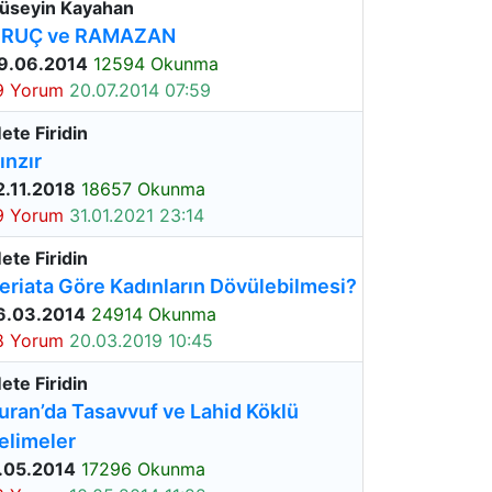
üseyin Kayahan
RUÇ ve RAMAZAN
9.06.2014
12594 Okunma
9 Yorum
20.07.2014 07:59
ete Firidin
ınzır
2.11.2018
18657 Okunma
9 Yorum
31.01.2021 23:14
ete Firidin
eriata Göre Kadınların Dövülebilmesi?
6.03.2014
24914 Okunma
8 Yorum
20.03.2019 10:45
ete Firidin
uran’da Tasavvuf ve Lahid Köklü
elimeler
.05.2014
17296 Okunma