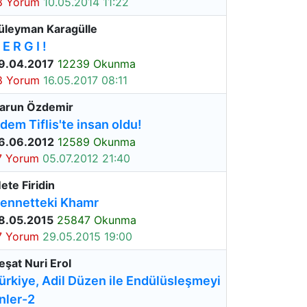
8 Yorum
10.05.2014 11:22
üleyman Karagülle
 E R G I !
9.04.2017
12239 Okunma
8 Yorum
16.05.2017 08:11
arun Özdemir
dem Tiflis'te insan oldu!
6.06.2012
12589 Okunma
7 Yorum
05.07.2012 21:40
ete Firidin
ennetteki Khamr
8.05.2015
25847 Okunma
7 Yorum
29.05.2015 19:00
eşat Nuri Erol
ürkiye, Adil Düzen ile Endülüsleşmeyi
nler-2