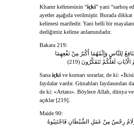
Khamr kelimesinin “
içki
” yani “sarhoş e
ayetler aşağıda verilmiştir. Burada dikka
kelimesi marifedir. Yani belli bir mayala
dediğimiz kelime anlamındadır.
Bakara 219:
افِعُ لِلنَّاسِ وَإِثْمُهُمَا أَكْبَرُ مِنْ نَفْعِهِمَا
الْآيَاتِ لَعَلَّكُمْ تَتَفَكَّرُونَ (219
Sana
içki
ve kumarı sorarlar, de ki: «İk
faydalar vardır. Günahları faydasından da
de ki: «Artanı». Böylece Allah, dünya ve 
açıklar [219]
.
Maide 90:
َزْلَامُ رِجْسٌ مِنْ عَمَلِ الشَّيْطَانِ فَاجْتَنِبُوهُ