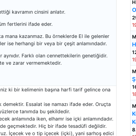
H
O
ttiği kavramın cinsini anlatır.
2
üm fertlerini ifade eder.
1
a mana kazanmaz. Bu örneklerde El ile gelenler
M
ler ise herhangi bir veya bir çeşit anlamındadır.
H
1
aynıdır. Farklı olan cennettekilerin genetiğidir.
1
e ve zarar vermemektedir.
M
Ş
1
iniz ki bir kelimenin başına harfi tarif gelince ona
1
k demektir. Essalat ise namazı ifade eder. Oruçta
M
yüzlerce tanımda bu şekildedir.
K
ecek anlamında iken, elhamr ise içki anlamındadır.
K
e geçmektedir. Hiç bir ifade tesadüfi değildir.
8
z. İçecek ve o tip içecek (içki), yani sarhoş edici