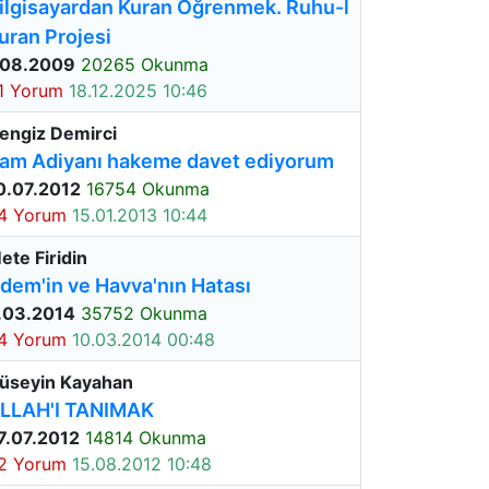
ilgisayardan Kuran Öğrenmek. Ruhu-l
uran Projesi
.08.2009
20265 Okunma
1 Yorum
18.12.2025 10:46
engiz Demirci
am Adiyanı hakeme davet ediyorum
0.07.2012
16754 Okunma
4 Yorum
15.01.2013 10:44
ete Firidin
dem'in ve Havva'nın Hatası
.03.2014
35752 Okunma
4 Yorum
10.03.2014 00:48
üseyin Kayahan
LLAH'I TANIMAK
7.07.2012
14814 Okunma
2 Yorum
15.08.2012 10:48