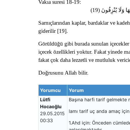
Vakıa suresi 18-19:
Sarnıçlarından kaplar, bardaklar ve kadehle
giderilir [19]
.
Görüldüğü gibi burada sunulan içecekler sa
içecek özellikleri yoktur. Fakat yinede ma
fakat çok daha lezzetli ve mutluluk vericid
Doğrusunu Allah bilir.
Yorumcu
Yorum
Lütfi
Başına harfi tarif gelmekte
Hocaoğlu
lamı tarif uç anda amaç için 
29.05.2015
00:33
1.Ahd için: Önceden cümlede
anlaşılmaktadır.