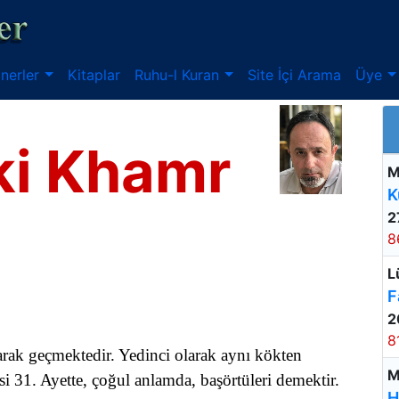
nerler
Kitaplar
Ruhu-l Kuran
Site İçi Arama
Üye
ki Khamr
M
K
2
8
L
F
2
8
rak geçmektedir. Yedinci olarak aynı kökten
M
Nur suresi 31. Ayette, çoğul anlamda, başörtüleri demektir.
H