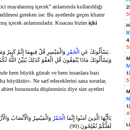
dici mayalanmış içecek” anlamında kullanıldığı
2
5
t edilmesi gereken ise: Bu ayetlerde geçen khamr
nmış içecek anlamındadır. Kısacası bizim
içki
H
R
4
5
. يَسْأَلُونَكَ عَنِ
الْخَمْرِ
وَالْمَيْسِرِ قُلْ فِيهِمَا إِثْمٌ كَبِيرٌ وَمَنَ
M
وَيَسْأَلُونَكَ مَاذَا يُنْفِقُونَ قُلِ الْعَفْوَ كَذَلِكَ يُبَيِّنُ اللَّهُ لَكُمُ )
M
isinde hem büyük günah ve hem insanlara bazı
1
5
ha büyüktür». Ne sarf edeceklerini sana sorarlar,
ahiret hususunda düşünesiniz diye size ayetleri
M
N
1
4
يَاأَيُّهَا الَّذِينَ آمَنُوا إِنَّمَا
الْخَمْرُ
وَالْمَيْسِرُ وَالْأَنْصَابُ وَالْأ
L
لَعَلَّكُمْ تُفْلِحُونَ (90)