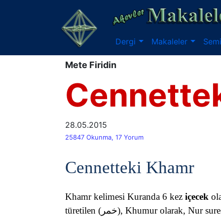
Dergi
Makaleler
Semi
Mete Firidin
Cennette
28.05.2015
25847 Okunma, 17 Yorum
Cennetteki Khamr
Khamr kelimesi Kuranda 6 kez
içecek
ola
türetilen (خمر), Khumur olarak, 