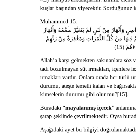
kuşlar başından yiyecektir. Sorduğunuz iş
Muhammed 15:
ِنٍ وَأَنْهَارٌ مِنْ لَبَنٍ لَمْ يَتَغَيَّرْ طَعْمُهُ وَأَنْهَارٌ
 فِيهَا مِنْ كُلِّ الثَّمَرَاتِ وَمَغْفِرَةٌ مِنْ رَبِّهِمْ
هُمْ (15
Allah’a karşı gelmekten sakınanlara söz v
tadı bozulmayan süt ırmakları, içenlere l
ırmakları vardır. Onlara orada her türlü 
durumu, ateşte temelli kalan ve bağırsakla
kimselerin durumu gibi olur mu?[15]
.
Buradaki “
mayalanmış içecek
” anlamına
şarap şeklinde çevrilmektedir. Oysa bura
Aşağıdaki ayet bu bilgiyi doğrulamaktadı