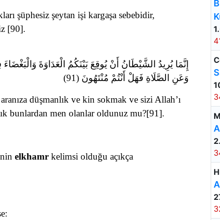
B
ları şüphesiz şeytan işi kargaşa sebebidir,
K
iz [90]
.
1
4
C
إِنَّمَا يُرِيدُ الشَّيْطَانُ أَنْ يُوقِعَ بَيْنَكُمُ الْعَدَاوَةَ وَالْبَغْضَاء
S
وَعَنِ الصَّلَاةِ فَهَلْ أَنْتُمْ مُنْتَهُونَ (91)
1
3
aranıza düşmanlık ve kin sokmak ve sizi Allah’ı
tık bunlardan men olanlar oldunuz mu?[91]
.
M
A
2
3
enin
elkhamr
kelimsi olduğu açıkça
H
A
2
3
e: