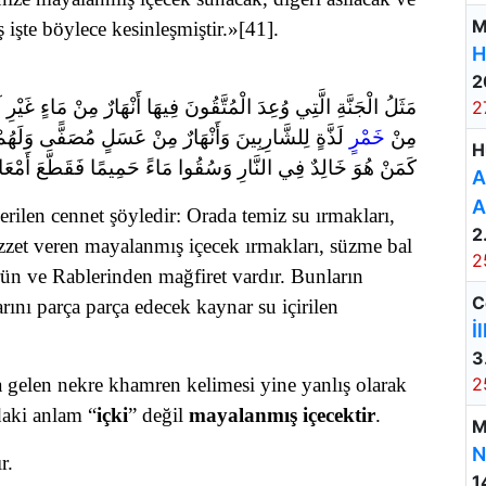
M
 işte böylece kesinleşmiştir.»[41]
.
H
2
مَثَلُ الْجَنَّةِ الَّتِي وُعِدَ الْمُتَّقُونَ فِيهَا أَنْهَارٌ مِنْ مَاءٍ غَيْرِ آس
2
مِنْ
خَمْرٍ
لَذَّةٍ لِلشَّارِبِينَ وَأَنْهَارٌ مِنْ عَسَلٍ مُصَفًّى وَلَهُمْ
H
كَمَنْ هُوَ خَالِدٌ فِي النَّارِ وَسُقُوا مَاءً حَمِيمًا فَقَطَّعَ أَمْعَاءَ)
A
A
erilen cennet şöyledir: Orada temiz su ırmakları,
2
ezzet veren mayalanmış içecek ırmakları, süzme bal
2
ürün ve Rablerinden mağfiret vardır. Bunların
C
rını parça parça edecek kaynar su içirilen
İ
3
 gelen nekre khamren kelimesi yine yanlış olarak
2
daki anlam “
içki
” değil
mayalanmış içecektir
.
M
N
r.
1