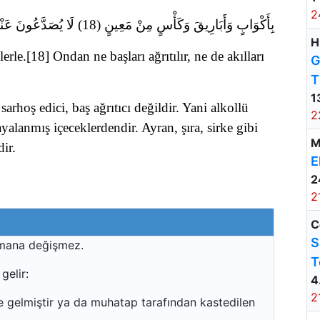
2
بِأَكْوَابٍ وَأَبَارِيقَ وَكَأْسٍ مِنْ مَعِينٍ (18) لَا يُصَدَّعُونَ عَنْهَا وَلَا يُنْزِفُونَ (19)
H
rle.[18] Ondan ne başları ağrıtılır, ne de akılları
G
T
1
rhoş edici, baş ağrıtıcı değildir. Yani alkollü
2
yalanmış içeceklerdendir. Ayran, şıra, sirke gibi
M
ir.
E
2
2
C
S
 mana değişmez.
T
gelir:
4
2
 gelmiştir ya da muhatap tarafından kastedilen