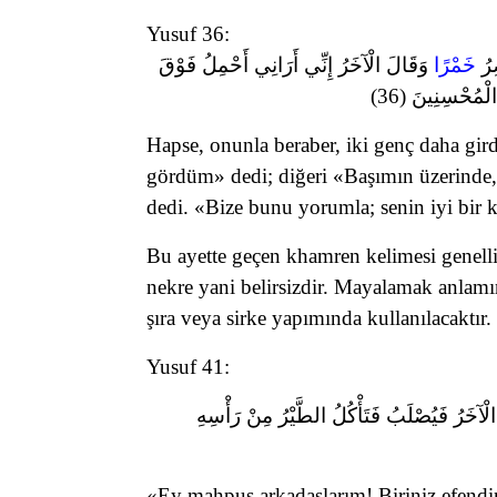
Yusuf 36:
ِرُ
خَمْرًا
وَقَالَ الْآخَرُ إِنِّي أَرَانِي أَحْمِلُ فَوْقَ
 الْمُحْسِنِينَ (36
Hapse, onunla beraber, iki genç daha gi
gördüm» dedi; diğeri «Başımın üzerinde,
dedi. «Bize bunu yorumla; senin iyi bir
Bu ayette geçen khamren kelimesi genelli
nekre yani belirsizdir. Mayalamak anlam
şıra veya sirke yapımında kullanılacaktır.
Yusuf 41:
 الْآخَرُ فَيُصْلَبُ فَتَأْكُلُ الطَّيْرُ مِنْ رَأْسِهِ
«Ey mahpus arkadaşlarım! Biriniz efendin