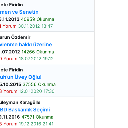
ete Firidin
men ve Senetin
5.11.2012
40959 Okunma
1 Yorum
30.11.2012 13:47
arun Özdemir
vlenme hakkı üzerine
1.07.2012
14266 Okunma
0 Yorum
18.07.2012 19:12
ete Firidin
uh’un Üvey Oğlu!
5.10.2015
37556 Okunma
8 Yorum
12.01.2020 17:30
üleyman Karagülle
BD Başkanlık Seçimi
9.11.2016
47571 Okunma
8 Yorum
19.12.2016 21:41