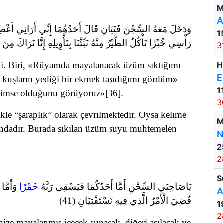
M
A
وَدَخَلَ مَعَهُ السِّجْنَ فَتَيَانِ قَالَ أَحَدُهُمَا إِنِّي أَرَانِي أَعْص
1
رَأْسِي خُبْزًا تَأْكُلُ الطَّيْرُ مِنْهُ نَبِّئْنَا بِتَأْوِيلِهِ إِنَّا نَرَاكَ مِنَ)
3
rdi. Biri, «Rüyamda mayalanacak üzüm sıktığımı
H
E
 kuşların yediği bir ekmek taşıdığımı gördüm»
1
 kimse olduğunu görüyoruz»[36]
.
3
kle “şaraplık” olarak çevrilmektedir. Oysa kelime
M
ındadır. Burada sıkılan üzüm suyu muhtemelen
N
2
2
S
يَاصَاحِبَيِ السِّجْنِ أَمَّا أَحَدُكُمَا فَيَسْقِي رَبَّهُ
خَمْرًا
وَأَمَّا
A
قُضِيَ الْأَمْرُ الَّذِي فِيهِ تَسْتَفْتِيَانِ (41)
1
2
ize mayalanmış içecek sunacak, diğeri asılacak ve