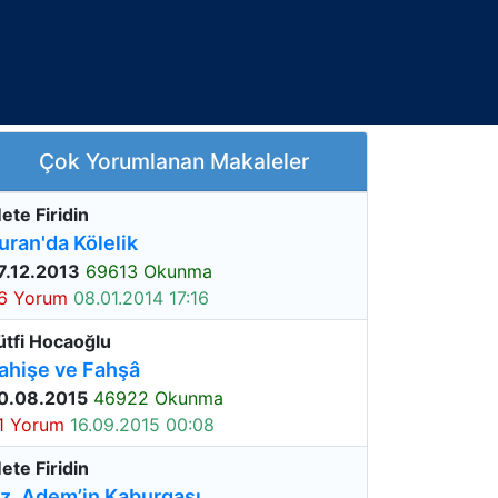
Çok Yorumlanan Makaleler
ete Firidin
uran'da Kölelik
7.12.2013
69613 Okunma
6 Yorum
08.01.2014 17:16
ütfi Hocaoğlu
ahişe ve Fahşâ
0.08.2015
46922 Okunma
1 Yorum
16.09.2015 00:08
ete Firidin
z. Adem’in Kaburgası