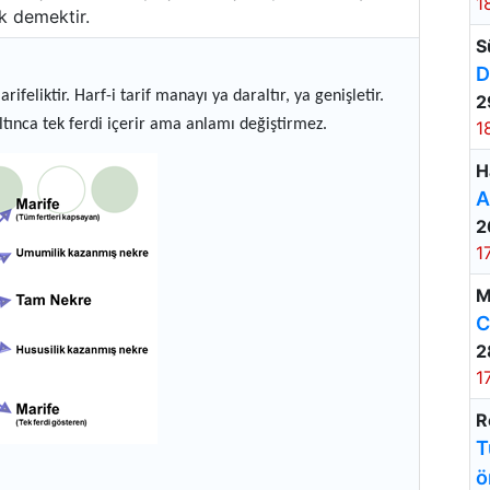
1
k demektir.
S
D
rifeliktir. Harf-i tarif manayı ya daraltır, ya genişletir.
2
tınca tek ferdi içerir ama anlamı değiştirmez.
1
H
A
2
1
M
C
2
1
R
T
ö