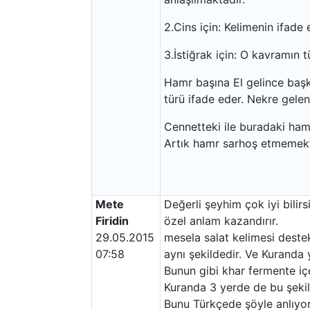
2.Cins için: Kelimenin ifade e
3.İstiğrak için: O kavramın t
Hamr başına El gelince başk
türü ifade eder. Nekre gelen
Cennetteki ile buradaki hamr 
Artık hamr sarhoş etmemekt
Mete
Değerli şeyhim çok iyi bilirs
Firidin
özel anlam kazandırır.
29.05.2015
mesela salat kelimesi deste
07:58
aynı şekildedir. Ve Kuranda 
Bunun gibi khar fermente iç
Kuranda 3 yerde de bu şekild
Bunu Türkçede şöyle anlıyoru