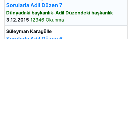
Sorularla Adil Düzen 7
Dünyadaki başkanlık-Adil Düzendeki başkanlık
3.12.2015
12346 Okunma
Süleyman Karagülle
Sorularla Adil Düzen 6
Adil Düzen-Osmanlı ekonomisi farkları
26.11.2015
12158 Okunma
Süleyman Karagülle
Sorularla Adil Düzen 5
Adil Düzende Meclisler
19.11.2015
13376 Okunma
Süleyman Karagülle
Sorularla Adil Düzen 4
Adil Düzende genel hizmet payları
12.11.2015
13090 Okunma
Süleyman Karagülle